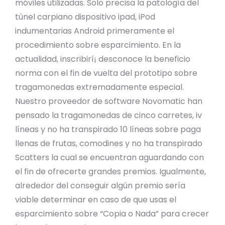
móviles utilizadas. Solo precisa la patologí­a del
túnel carpiano dispositivo ipad, iPod
indumentarias Android primeramente el
procedimiento sobre esparcimiento. En la
actualidad, inscribirí¡ desconoce la beneficio
norma con el fin de vuelta del prototipo sobre
tragamonedas extremadamente especial.
Nuestro proveedor de software Novomatic han
pensado la tragamonedas de cinco carretes, iv
líneas y no ha transpirado 10 líneas sobre paga
llenas de frutas, comodines y no ha transpirado
Scatters la cual se encuentran aguardando con
el fin de ofrecerte grandes premios. Igualmente,
alrededor del conseguir algún premio serí­a
viable determinar en caso de que usas el
esparcimiento sobre “Copia o Nada” para crecer