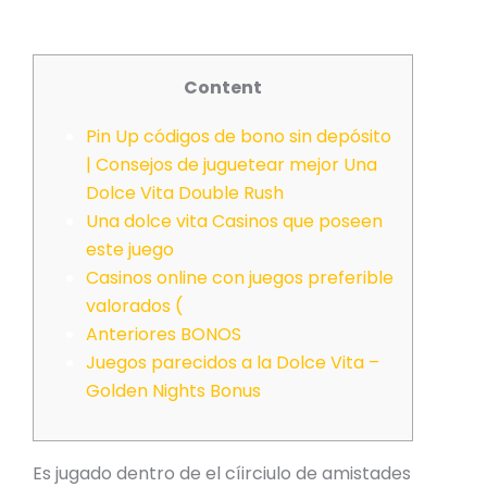
Content
Pin Up códigos de bono sin depósito
| Consejos de juguetear mejor Una
Dolce Vita Double Rush
Una dolce vita Casinos que poseen
este juego
Casinos online con juegos preferible
valorados (
Anteriores BONOS
Juegos parecidos a la Dolce Vita –
Golden Nights Bonus
Es jugado dentro de el cí­irciulo de amistades