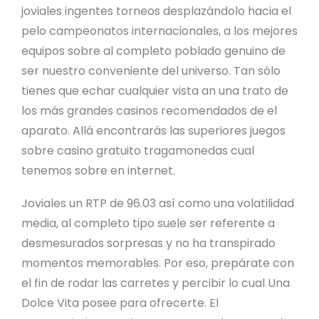
joviales ingentes torneos desplazándolo hacia el
pelo campeonatos internacionales, a los mejores
equipos sobre al completo poblado genuino de
ser nuestro conveniente del universo. Tan sólo
tienes que echar cualquier vista an una trato de
los más grandes casinos recomendados de el
aparato.
Allá encontrarás las superiores juegos
sobre casino gratuito tragamonedas cual
tenemos sobre en internet.
Joviales un RTP de 96.03 así­ como una volatilidad
media, al completo tipo suele ser referente a
desmesurados sorpresas y no ha transpirado
momentos memorables. Por eso, prepárate con
el fin de rodar las carretes y percibir lo cual Una
Dolce Vita posee para ofrecerte. El