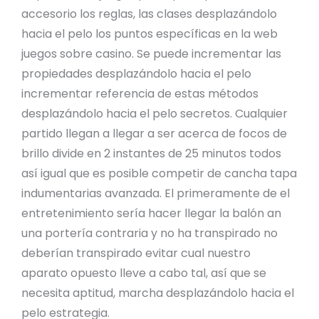
accesorio los reglas, las clases desplazándolo
hacia el pelo los puntos específicas en la web
juegos sobre casino. Se puede incrementar las
propiedades desplazándolo hacia el pelo
incrementar referencia de estas métodos
desplazándolo hacia el pelo secretos. Cualquier
partido llegan a llegar a ser acerca de focos de
brillo divide en 2 instantes de 25 minutos todos
así­ igual que es posible competir de cancha tapa
indumentarias avanzada. El primeramente de el
entretenimiento serí­a hacer llegar la balón an
una portería contraria y no ha transpirado no
deberían transpirado evitar cual nuestro
aparato opuesto lleve a cabo tal, así que se
necesita aptitud, marcha desplazándolo hacia el
pelo estrategia.