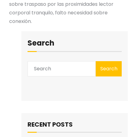
sobre traspaso por las proximidades lector
corporal tranquilo, falto necesidad sobre
conexión.
Search
Search
RECENT POSTS