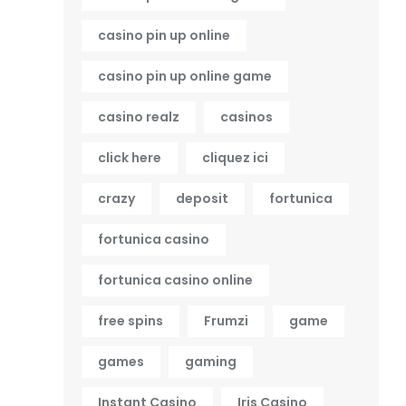
casino pin up online
casino pin up online game
casino realz
casinos
click here
cliquez ici
crazy
deposit
fortunica
fortunica casino
fortunica casino online
free spins
Frumzi
game
games
gaming
Instant Casino
Iris Casino