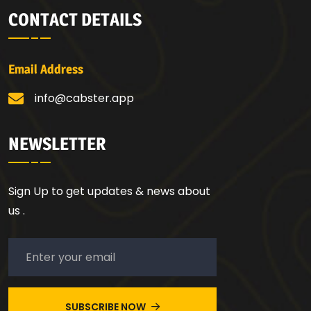
CONTACT DETAILS
Email Address
info@cabster.app
NEWSLETTER
Sign Up to get updates & news about
us .
SUBSCRIBE NOW