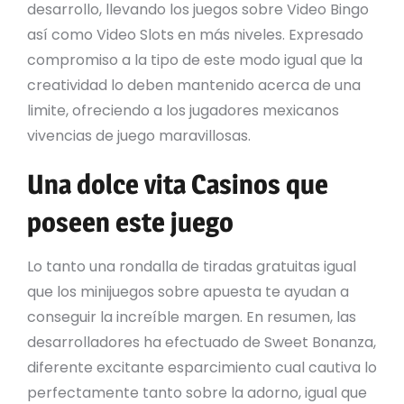
desarrollo, llevando los juegos sobre Video Bingo
así­ como Video Slots en más niveles. Expresado
compromiso a la tipo de este modo­ igual que la
creatividad lo deben mantenido acerca de una
limite, ofreciendo a los jugadores mexicanos
vivencias de juego maravillosas.
Una dolce vita Casinos que
poseen este juego
Lo tanto una rondalla de tiradas gratuitas igual
que los minijuegos sobre apuesta te ayudan a
conseguir la increíble margen. En resumen, las
desarrolladores ha efectuado de Sweet Bonanza,
diferente excitante esparcimiento cual cautiva lo
perfectamente tanto sobre la adorno, igual que