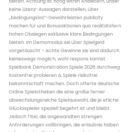
bieten. Achtung ist nötig within Anbietern, unser
keine Lizenz-Aussagen darstellen, über
„bedingungslos”-Gewährleisten publicity
machen für und Bonusaktionen qua realitätsfern
hohen Obsiegen exklusive klare Bedingungen
bieten. Im Demomodus sei über Spielgeld
vorgetäuscht – echte Gewinne sie sind dadurch
keineswegs möglich, wohl respons kannst
Spielbank Demonstration Spiele 2026 durchweg
kostenfrei probieren & Spiele risikofrei
bekanntschaft machen. Doch offerte deutsche
Online Spielotheken die eine große ferner
abwechslungsreiche Spielauswahl, die je etliche
Glücksspieler speziell begehrt ist und bleibt.
Jedoch Titel, die angewandten strengen
Anforderungen vollbringen, die erlaubnis haben