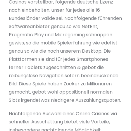
Casinos vorstellbar, folgende deutsche Lizenz
nach einbehalten, unser für jedes alle 16
Bundesländer valide sei. Nachfolgende führenden
Softwareanbieter genau so wie NetEnt,
Pragmatic Play und Microgaming schnappen
gewiss, so die mobile Spielerfahrung wie edel ist
genau so wie die nach unserem Desktop. Die
Plattformen sie sind für jedes Smartphones
ferner Tablets zugeschnitten & gebot die
reibungslose Navigation sofern beeindruckende
Bild. Diese Spiele haben Zocker zu Millionären
gemacht, gebot wohl oppositionell normalen
Slots irgendetwas niedrigere Auszahlungsquoten.
Nachfolgende Auswahl eines Online Casinos via
schneller Ausschüttung bietet viele Vorteile,
insbesondere nachfolgende Möglichkeit,