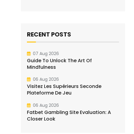
RECENT POSTS
07 Aug 2026
Guide To Unlock The Art Of
Mindfulness
06 Aug 2026
Visitez Les Supérieurs Seconde
Plateforme De Jeu
06 Aug 2026
Fatbet Gambling Site Evaluation: A
Closer Look