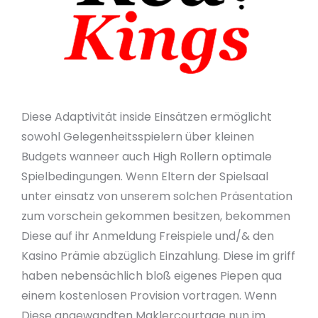
Diese Adaptivität inside Einsätzen ermöglicht
sowohl Gelegenheitsspielern über kleinen
Budgets wanneer auch High Rollern optimale
Spielbedingungen. Wenn Eltern der Spielsaal
unter einsatz von unserem solchen Präsentation
zum vorschein gekommen besitzen, bekommen
Diese auf ihr Anmeldung Freispiele und/& den
Kasino Prämie abzüglich Einzahlung. Diese im griff
haben nebensächlich bloß eigenes Piepen qua
einem kostenlosen Provision vortragen. Wenn
Diese angewandten Maklercourtage nun im