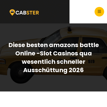
Diese besten amazons battle
Online -Slot Casinos qua
wesentlich schneller
Ausschüttung 2026