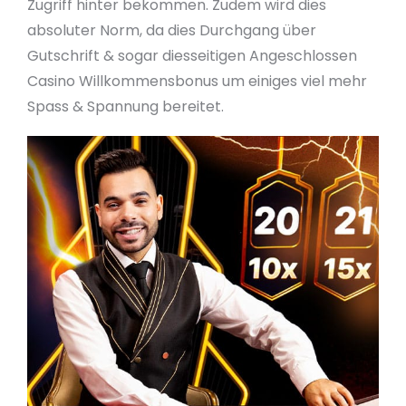
Zugriff hinter bekommen. Zudem wird dies
absoluter Norm, da dies Durchgang über
Gutschrift & sogar diesseitigen Angeschlossen
Casino Willkommensbonus um einiges viel mehr
Spass & Spannung bereitet.