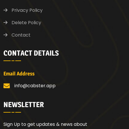
Privacy Policy
Delete Policy
Contact
CONTACT DETAILS
Email Address
info@cabster.app
NEWSLETTER
Sign Up to get updates & news about