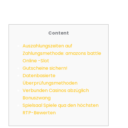
Content
Auszahlungszeiten auf
Zahlungsmethode: amazons battle
Online -Slot
Gutscheine sichern!
Datenbasierte
Überprüfungsmethoden
Verbunden Casinos abzüglich
Bonuszwang
Spielsaal Spiele qua den höchsten
RTP-Bewerten