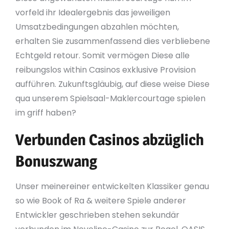
vorfeld ihr Idealergebnis das jeweiligen
Umsatzbedingungen abzahlen möchten,
erhalten Sie zusammenfassend dies verbliebene
Echtgeld retour. Somit vermögen Diese alle
reibungslos within Casinos exklusive Provision
aufführen. Zukunftsgläubig, auf diese weise Diese
qua unserem Spielsaal-Maklercourtage spielen
im griff haben?
Verbunden Casinos abzüglich
Bonuszwang
Unser meinereiner entwickelten Klassiker genau
so wie Book of Ra & weitere Spiele anderer
Entwickler geschrieben stehen sekundär