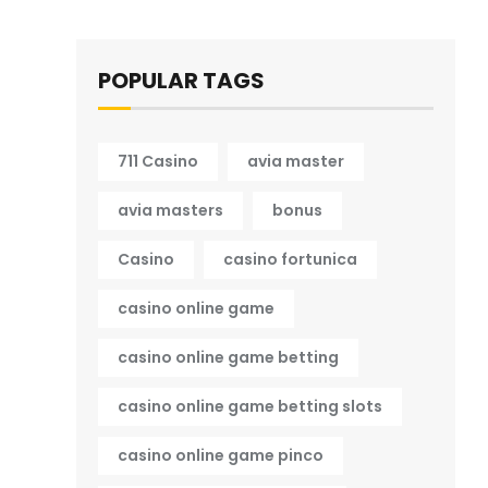
POPULAR TAGS
711 Casino
avia master
avia masters
bonus
Casino
casino fortunica
casino online game
casino online game betting
casino online game betting slots
casino online game pinco