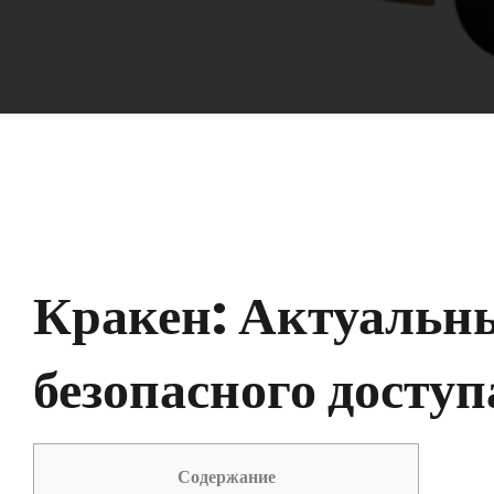
Кракен: Актуальн
безопасного досту
Содержание