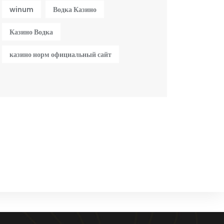
winum
Водка Казино
Казино Водка
казино норм официальный сайт