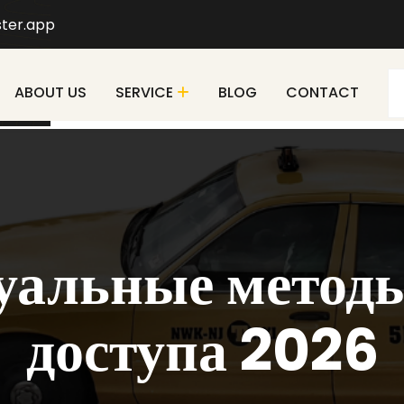
ter.app
ABOUT US
SERVICE
BLOG
CONTACT
уальные методы
доступа 2026