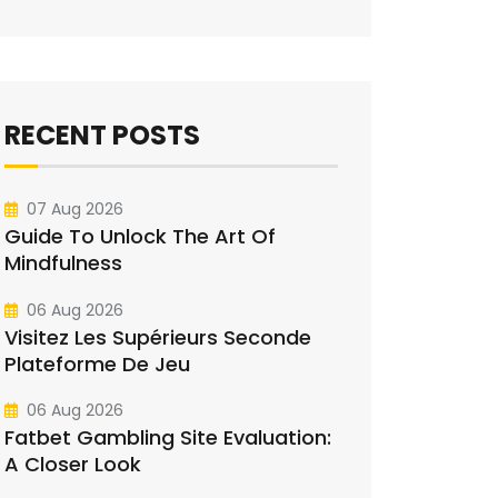
RECENT POSTS
07 Aug 2026
Guide To Unlock The Art Of
Mindfulness
06 Aug 2026
Visitez Les Supérieurs Seconde
Plateforme De Jeu
06 Aug 2026
Fatbet Gambling Site Evaluation:
A Closer Look