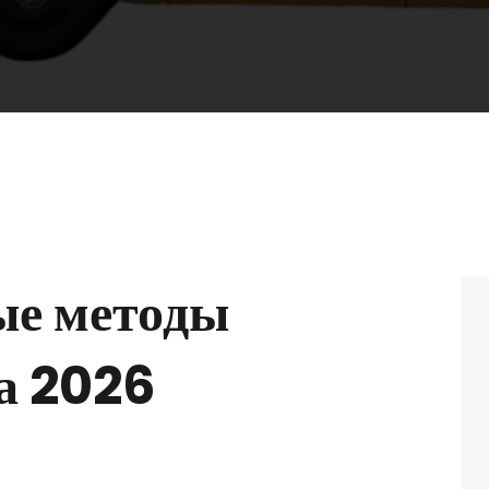
ые методы
па 2026