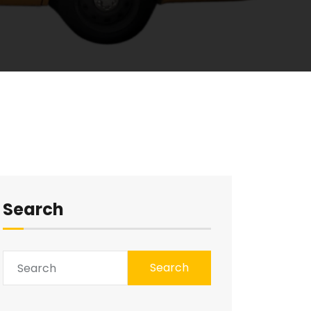
Search
Search