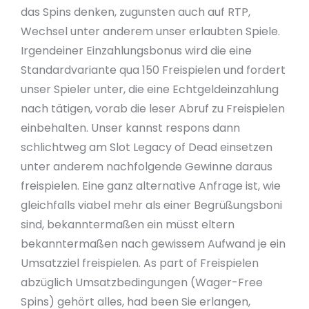
das Spins denken, zugunsten auch auf RTP,
Wechsel unter anderem unser erlaubten Spiele.
Irgendeiner Einzahlungsbonus wird die eine
Standardvariante qua 150 Freispielen und fordert
unser Spieler unter, die eine Echtgeldeinzahlung
nach tätigen, vorab die leser Abruf zu Freispielen
einbehalten.
Unser kannst respons dann
schlichtweg am Slot Legacy of Dead einsetzen
unter anderem nachfolgende Gewinne daraus
freispielen. Eine ganz alternative Anfrage ist, wie
gleichfalls viabel mehr als einer Begrüßungsboni
sind, bekanntermaßen ein müsst eltern
bekanntermaßen nach gewissem Aufwand je ein
Umsatzziel freispielen. As part of Freispielen
abzüglich Umsatzbedingungen (Wager-Free
Spins) gehört alles, had been Sie erlangen,