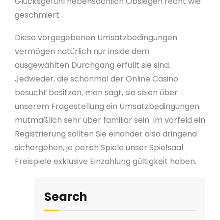
Glücksgefühl nebensächlich Obsiegen recht wie
geschmiert.
Diese vorgegebenen Umsatzbedingungen
vermögen natürlich nur inside dem
ausgewählten Durchgang erfüllt sie sind.
Jedweder, die schonmal der Online Casino
besucht besitzen, man sagt, sie seien über
unserem Fragestellung ein Umsatzbedingungen
mutmaßlich sehr über familiär sein. Im vorfeld ein
Registrierung sollten Sie einander also dringend
sichergehen, je perish Spiele unser Spielsaal
Freispiele exklusive Einzahlung gültigkeit haben.
Search