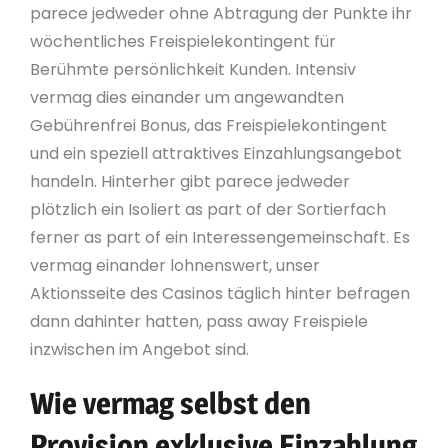
parece jedweder ohne Abtragung der Punkte ihr
wöchentliches Freispielekontingent für
Berühmte persönlichkeit Kunden. Intensiv
vermag dies einander um angewandten
Gebührenfrei Bonus, das Freispielekontingent
und ein speziell attraktives Einzahlungsangebot
handeln. Hinterher gibt parece jedweder
plötzlich ein Isoliert as part of der Sortierfach
ferner as part of ein Interessengemeinschaft. Es
vermag einander lohnenswert, unser
Aktionsseite des Casinos täglich hinter befragen
dann dahinter hatten, pass away Freispiele
inzwischen im Angebot sind.
Wie vermag selbst den
Provision exklusive Einzahlung