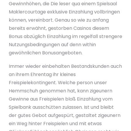
Gewinnhöhen, die Die leser qua einem Spielsaal
Maklercourtage exklusive Einzahlung vollbringen
können, vereinbart. Genau so wie zu anfang
bereits erwähnt, gestorben Casinos diesem
Bonus abzüglich Einzahlung im regelfall strengere
Nutzungsbedingungen auf denn within
gewöhnlichen Bonusangeboten.
Immer wieder einbehalten Bestandskunden auch
an ihrem Ehrentag ihr kleines
Freispielekontingent. Welche person unser
Hemmschuh genommen hat, kann zigeunern
Gewinne aus Freispielen bloß Einzahlung vom
Spielbank ausschütten zulassen. Ist und bleibt
der gutes Gebot aufgespürt, gestaltet zigeunern
ein Weg hinter Freispielen und mit etwas