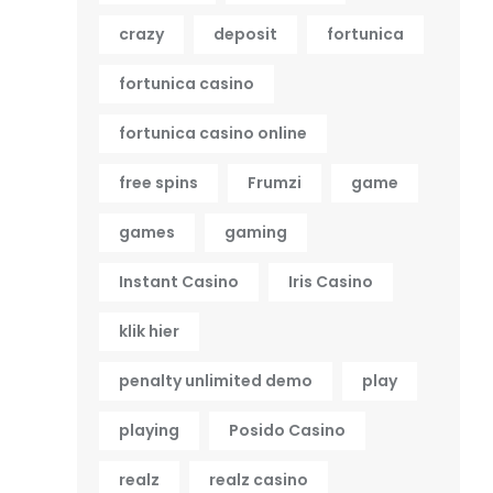
crazy
deposit
fortunica
fortunica casino
fortunica casino online
free spins
Frumzi
game
games
gaming
Instant Casino
Iris Casino
klik hier
penalty unlimited demo
play
playing
Posido Casino
realz
realz casino