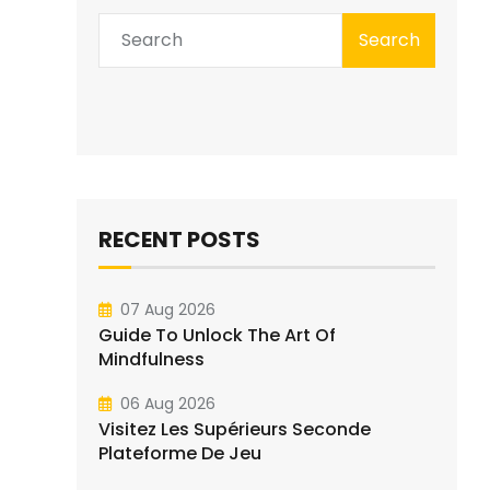
Search
RECENT POSTS
07 Aug 2026
Guide To Unlock The Art Of
Mindfulness
06 Aug 2026
Visitez Les Supérieurs Seconde
Plateforme De Jeu