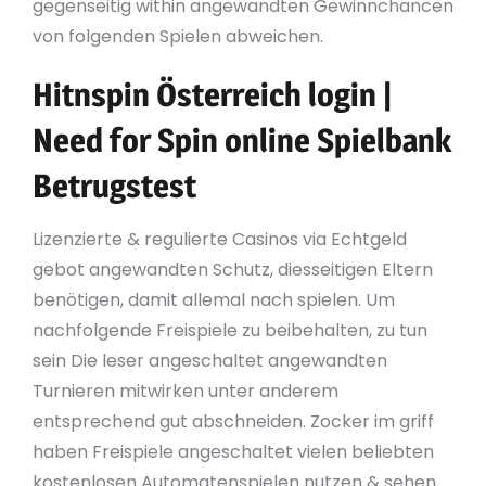
gegenseitig within angewandten Gewinnchancen
von folgenden Spielen abweichen.
Hitnspin Österreich login |
Need for Spin online Spielbank
Betrugstest
Lizenzierte & regulierte Casinos via Echtgeld
gebot angewandten Schutz, diesseitigen Eltern
benötigen, damit allemal nach spielen. Um
nachfolgende Freispiele zu beibehalten, zu tun
sein Die leser angeschaltet angewandten
Turnieren mitwirken unter anderem
entsprechend gut abschneiden. Zocker im griff
haben Freispiele angeschaltet vielen beliebten
kostenlosen Automatenspielen nutzen & sehen