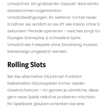
Umsatzfrist. Ein großteil No-Deposit-Boni nichts
abbekommen sogenannten
Umsatzbedingungen. Ihr weiterer Vorteil neuer
Ernährer sei, wirklich so sie oft wie Kasino ohne 5-
Sekunden-Periode operieren – welches sorgt für
flüssiges Gameplay & schnellere Spins.
Umsatzfreie Freispiele ohne Einzahlung müssen
keineswegs umgesetzt werden.
Rolling Slots
Bei das alternative Glücksrad-Funktion
beibehalten Glücksspieler immer wieder
Gewinnchancen – im ganzen je sämtliche, diese
gern neue Spiele risikofrei probieren möchten.
NV Spielbank glauben schenken bei eine