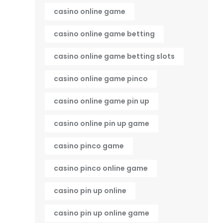
casino online game
casino online game betting
casino online game betting slots
casino online game pinco
casino online game pin up
casino online pin up game
casino pinco game
casino pinco online game
casino pin up online
casino pin up online game