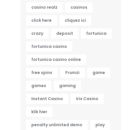
casino realz
casinos
click here
cliquez ici
crazy
deposit
fortunica
fortunica casino
fortunica casino online
free spins
Frumzi
game
games
gaming
Instant Casino
Iris Casino
klik hier
penalty unlimited demo
play