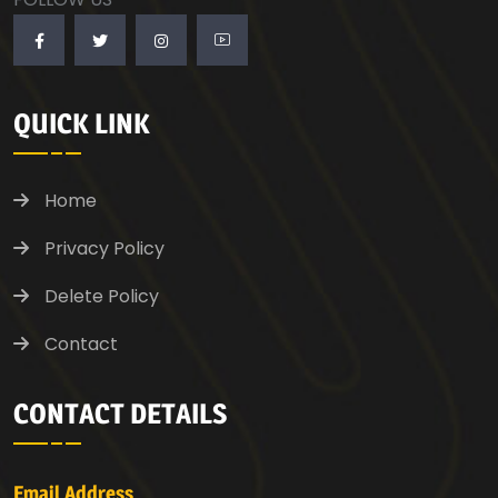
QUICK LINK
Home
Privacy Policy
Delete Policy
Contact
CONTACT DETAILS
Email Address