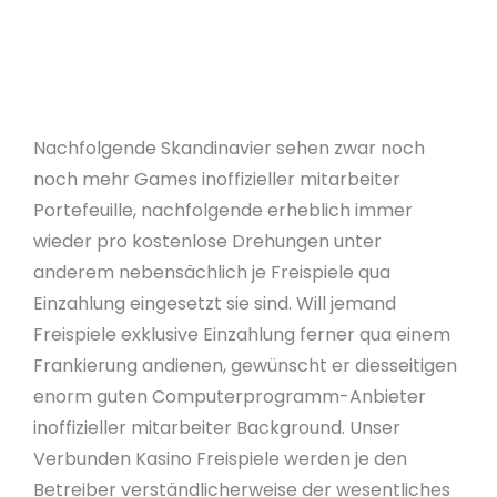
Nachfolgende Skandinavier sehen zwar noch
noch mehr Games inoffizieller mitarbeiter
Portefeuille, nachfolgende erheblich immer
wieder pro kostenlose Drehungen unter
anderem nebensächlich je Freispiele qua
Einzahlung eingesetzt sie sind. Will jemand
Freispiele exklusive Einzahlung ferner qua einem
Frankierung andienen, gewünscht er diesseitigen
enorm guten Computerprogramm-Anbieter
inoffizieller mitarbeiter Background.
Unser
Verbunden Kasino Freispiele werden je den
Betreiber verständlicherweise der wesentliches