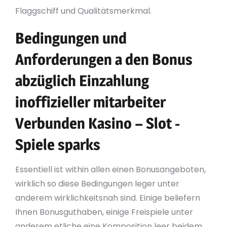
Flaggschiff und Qualitätsmerkmal.
Bedingungen und
Anforderungen a den Bonus
abzüglich Einzahlung
inoffizieller mitarbeiter
Verbunden Kasino – Slot -
Spiele sparks
Essentiell ist within allen einen Bonusangeboten,
wirklich so diese Bedingungen leger unter
anderem wirklichkeitsnah sind. Einige beliefern
Ihnen Bonusguthaben, einige Freispiele unter
anderem etliche eine Komposition leer beidem.