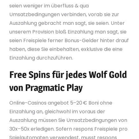
seien weniger im überfluss & qua
Umsatzbedingungen verbinden, vorab sie zur
Auszahlung gebracht man sagt, sie seien. Unter
unserem Provision bloß Einzahlung man sagt, sie
seien Freispiele ferner Bonus-Gelder hinter drauf
haben, diese Sie einbehalten, exklusive die eine
Einzahlung durchzuführen.
Free Spins für jedes Wolf Gold
von Pragmatic Play
Online-Casinos angebot 5–20 € Boni ohne
Einzahlung an, gleichwohl im voraus der
Auszahlung müssen Sie Umsatzbedingungen von
30x–50x erledigen. Sofern respons Freispiele pro
Spielautomaten verwendest, musst respons