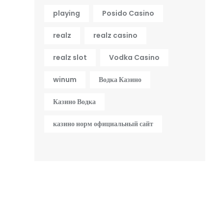
playing
Posido Casino
realz
realz casino
realz slot
Vodka Casino
winum
Водка Казино
Казино Водка
казино норм официальный сайт