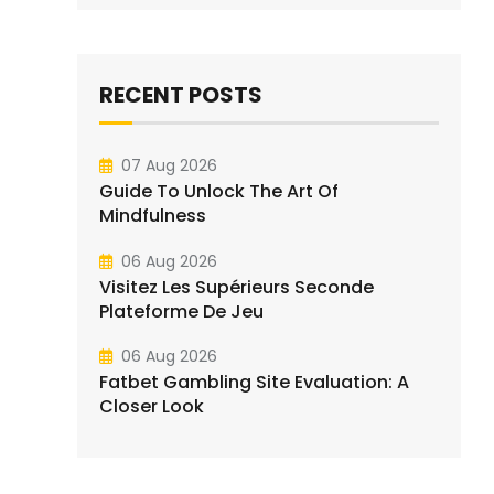
RECENT POSTS
07 Aug 2026
Guide To Unlock The Art Of
Mindfulness
06 Aug 2026
Visitez Les Supérieurs Seconde
Plateforme De Jeu
06 Aug 2026
Fatbet Gambling Site Evaluation: A
Closer Look