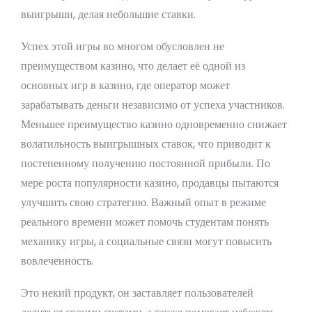
выигрыши, делая небольшие ставки.
Успех этой игры во многом обусловлен не
преимуществом казино, что делает её одной из
основных игр в казино, где оператор может
зарабатывать деньги независимо от успеха участников.
Меньшее преимущество казино одновременно снижает
волатильность выигрышных ставок, что приводит к
постепенному получению постоянной прибыли. По
мере роста популярности казино, продавцы пытаются
улучшить свою стратегию. Важный опыт в режиме
реального времени может помочь студентам понять
механику игры, а социальные связи могут повысить
вовлеченность.
Это некий продукт, он заставляет пользователей