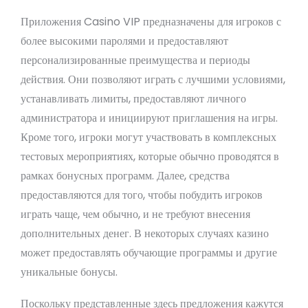
Приложения Casino VIP предназначены для игроков с
более высокими паролями и предоставляют
персонализированные преимущества и периоды
действия. Они позволяют играть с лучшими условиями,
устанавливать лимиты, предоставляют личного
администратора и инициируют приглашения на игры.
Кроме того, игроки могут участвовать в комплексных
тестовых мероприятиях, которые обычно проводятся в
рамках бонусных программ. Далее, средства
предоставляются для того, чтобы побудить игроков
играть чаще, чем обычно, и не требуют внесения
дополнительных денег. В некоторых случаях казино
может предоставлять обучающие программы и другие
уникальные бонусы.
Поскольку представленные здесь предложения кажутся