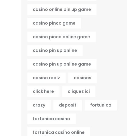
casino online pin up game
casino pinco game
casino pinco online game
casino pin up online
casino pin up online game
casino realz
casinos
click here
cliquez ici
crazy
deposit
fortunica
fortunica casino
fortunica casino online