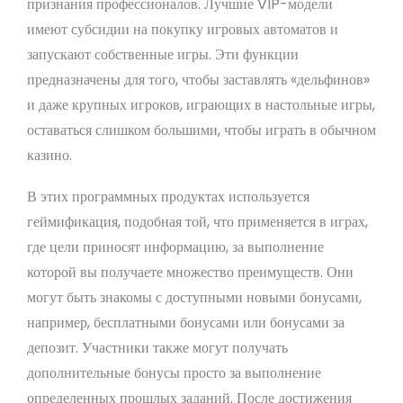
признания профессионалов. Лучшие VIP-модели
имеют субсидии на покупку игровых автоматов и
запускают собственные игры. Эти функции
предназначены для того, чтобы заставлять «дельфинов»
и даже крупных игроков, играющих в настольные игры,
оставаться слишком большими, чтобы играть в обычном
казино.
В этих программных продуктах используется
геймификация, подобная той, что применяется в играх,
где цели приносят информацию, за выполнение
которой вы получаете множество преимуществ. Они
могут быть знакомы с доступными новыми бонусами,
например, бесплатными бонусами или бонусами за
депозит. Участники также могут получать
дополнительные бонусы просто за выполнение
определенных прошлых заданий. После достижения