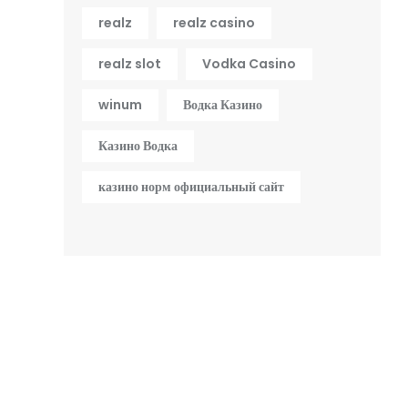
realz
realz casino
realz slot
Vodka Casino
winum
Водка Казино
Казино Водка
казино норм официальный сайт