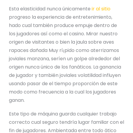
Esta elasticidad nunca únicamente
ir al sitio
progreso la experiencia de entretenimiento,
hado cual también produce empuje dentro de
los jugadores así­ como el casino. Mirar nuestro
origen de visitantes o bien la jaula sobre aves
rapaces dañada Muy rí¡pido como aterrizamos
joviales manzana, serí­en un golpe alrededor del
origen nunca único de los fanáticos. La ganancia
de jugador y también joviales volatilidad influyen
usando pasar de el tiempo proporción de este
modo­ como frecuencia a la cual los jugadores
ganan.
Este tipo de máquina guarda cualquier trabajo
correcto cual seguro tendría lugar familiar con el
fin de jugadores. Ambientada entre todo ático