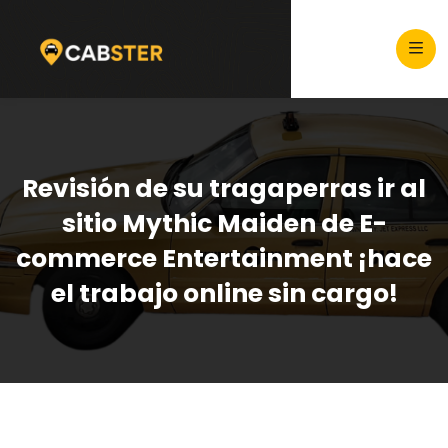
Revisión de su tragaperras ir al
sitio Mythic Maiden de E-
commerce Entertainment ¡hace
el trabajo online sin cargo!