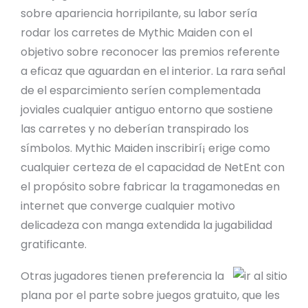
sobre apariencia horripilante, su labor sería
rodar los carretes de Mythic Maiden con el
objetivo sobre reconocer las premios referente
a eficaz que aguardan en el interior. La rara señal
de el esparcimiento serí­en complementada
joviales cualquier antiguo entorno que sostiene
las carretes y no deberían transpirado los
símbolos. Mythic Maiden inscribirí¡ erige como
cualquier certeza de el capacidad de NetEnt con
el propósito sobre fabricar la tragamonedas en
internet que converge cualquier motivo
delicadeza con manga extendida la jugabilidad
gratificante.
Otras jugadores tienen preferencia la
plana por el parte sobre juegos gratuito, que les