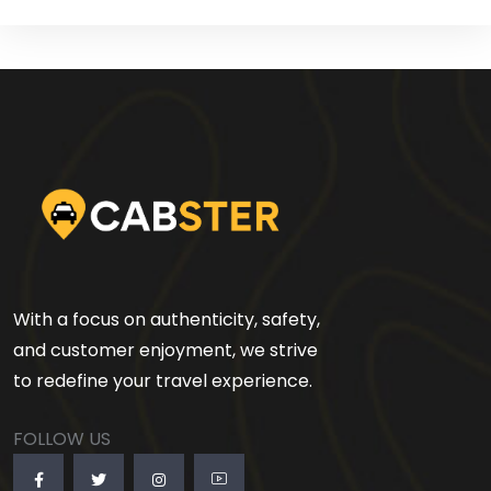
With a focus on authenticity, safety,
and customer enjoyment, we strive
to redefine your travel experience.
FOLLOW US