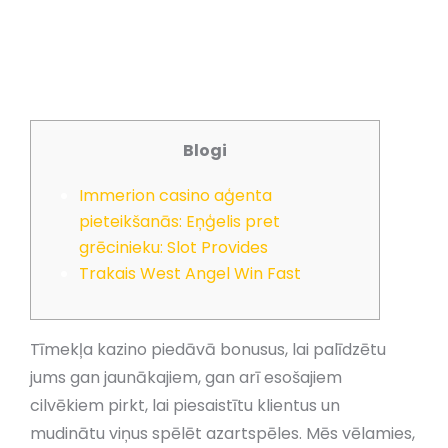
Blogi
Immerion casino aģenta
pieteikšanās: Eņģelis pret
grēcinieku: Slot Provides
Trakais West Angel Win Fast
Tīmekļa kazino piedāvā bonusus, lai palīdzētu
jums gan jaunākajiem, gan arī esošajiem
cilvēkiem pirkt, lai piesaistītu klientus un
mudinātu viņus spēlēt azartspēles. Mēs vēlamies,