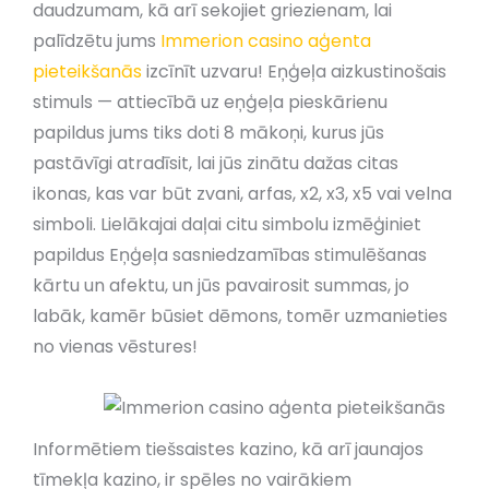
daudzumam, kā arī sekojiet griezienam, lai
palīdzētu jums
Immerion casino aģenta
pieteikšanās
izcīnīt uzvaru! Eņģeļa aizkustinošais
stimuls — attiecībā uz eņģeļa pieskārienu
papildus jums tiks doti 8 mākoņi, kurus jūs
pastāvīgi atradīsit, lai jūs zinātu dažas citas
ikonas, kas var būt zvani, arfas, x2, x3, x5 vai velna
simboli. Lielākajai daļai citu simbolu izmēģiniet
papildus Eņģeļa sasniedzamības stimulēšanas
kārtu un afektu, un jūs pavairosit summas, jo
labāk, kamēr būsiet dēmons, tomēr uzmanieties
no vienas vēstures!
Informētiem tiešsaistes kazino, kā arī jaunajos
tīmekļa kazino, ir spēles no vairākiem