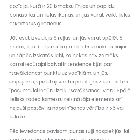
pozīcija, kurā ir 20 izmaksu līnijas un papildu
bonuss, kā arī lielas ikonas, un jūs varat veikt lielus
atkārtotus griezienus.
Jūs esat izveidojis 5 ruļļus, un jūs varat spēlēt 5
rindas, kas dod jums kopā tikai 15 izmaksas līnijas
un tāpēc izskatās labi, ka nekas nav zemāks.
Katrai iegūtajai balvai ir tendence kļūt par
“savākšanas” punktu uz vadīklām, un jūs,
iespējams, spēlētāji var turpināt griezties pie tās
īpašuma, lai iegūtu izcilu “savākšanas” vietu. Spēlē
lielisks rodeo laimestu reizinātāja elements arī
nejauši pastāv, ja nopelnīšanas vērtība ir x5 vai
lielāka.
Pēc ieviešanas pavisam jaunas ruļļi nospiež jūs, lai
pēc katra nopelnīšanas noteikti nonāktu