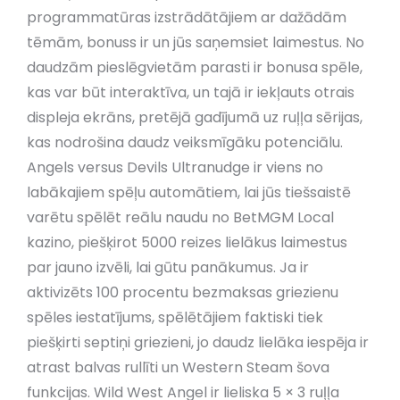
programmatūras izstrādātājiem ar dažādām
tēmām, bonuss ir un jūs saņemsiet laimestus. No
daudzām pieslēgvietām parasti ir bonusa spēle,
kas var būt interaktīva, un tajā ir iekļauts otrais
displeja ekrāns, pretējā gadījumā uz ruļļa sērijas,
kas nodrošina daudz veiksmīgāku potenciālu.
Angels versus Devils Ultranudge ir viens no
labākajiem spēļu automātiem, lai jūs tiešsaistē
varētu spēlēt reālu naudu no BetMGM Local
kazino, piešķirot 5000 reizes lielākus laimestus
par jauno izvēli, lai gūtu panākumus. Ja ir
aktivizēts 100 procentu bezmaksas griezienu
spēles iestatījums, spēlētājiem faktiski tiek
piešķirti septiņi griezieni, jo daudz lielāka iespēja ir
atrast balvas rullīti un Western Steam šova
funkcijas. Wild West Angel ir lieliska 5 × 3 ruļļa