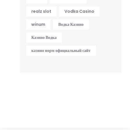
realz slot
Vodka Casino
winum
Водка Казино
Казино Водка
казино норм официальный сайт