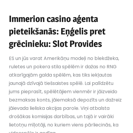
pārliecinātos, ka video spēle ir godīga.
Immerion casino aģenta
pieteikšanās: Eņģelis pret
grēcinieku: Slot Provides
ES un jūs varat Amerikāņu modeļi no blekdžeka,
ruletes un pokera stila spēlēm ir dažas no RNG
atkarīgajām galda spēlēm, kas tiks iekļautas
jaunajā dzīvajā tiešsaistes spēlē. Lai palīdzētu
jums pieprasīt, spēlētājiem vienmēr ir jāizveido
bezmaksas konts, jāiemaksā depozīts un dažreiz
jāievada lieliska akcijas parole. Viņi atbalsta
drošākas komisijas darbības, un tajā ir vairāki
lietotņu mīļotāji, no kuriem viens pārliecinās, ka