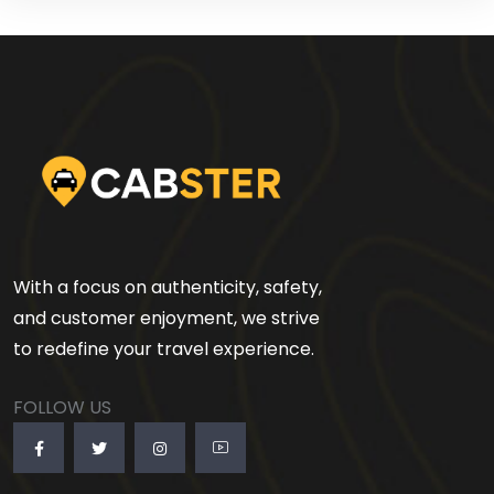
With a focus on authenticity, safety,
and customer enjoyment, we strive
to redefine your travel experience.
FOLLOW US