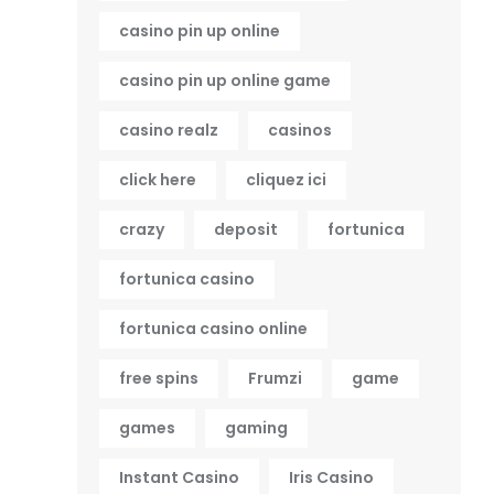
casino pin up online
casino pin up online game
casino realz
casinos
click here
cliquez ici
crazy
deposit
fortunica
fortunica casino
fortunica casino online
free spins
Frumzi
game
games
gaming
Instant Casino
Iris Casino