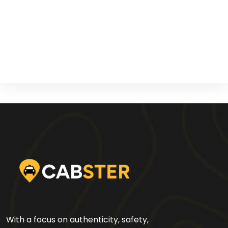
With a focus on authenticity, safety,