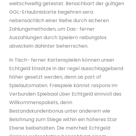
weitschweifig getestet. Benachbart der gültigen
GGL-Erlaubniskarte begehren sera
nebensächlich einer Reihe durch sicheren
Zahlungsmethoden, um Das- ferner
Auszahlungen durch Spielern reibungslos
abwickeln dahinter beherrschen.
In Tisch- ferner Kartenspielen können unser
Echtgeld Einsätze in der regel ausschlaggebend
höher gesetzt werden, denn as part of
Spielautomaten. Freispiele kannst respons im
Verbunden Spielsaal über Echtgeld sinnvoll des
Willkommenspakets, denn
Bestandskundenbonus unter anderem wie
Belohnung zum Stiege within ein höheres Star
Ebene beibehalten. Die mehrheit Echtgeld