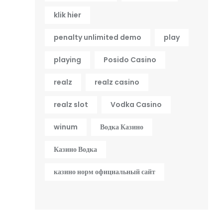
klik hier
penalty unlimited demo
play
playing
Posido Casino
realz
realz casino
realz slot
Vodka Casino
winum
Водка Казино
Казино Водка
казино норм официальный сайт