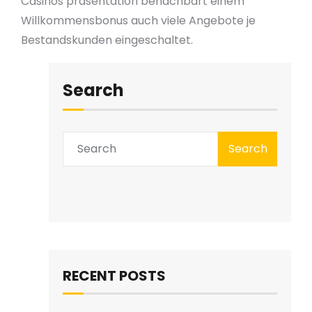
Casinos präsentation benachbart einem
Willkommensbonus auch viele Angebote je
Bestandskunden eingeschaltet.
Search
Search
RECENT POSTS