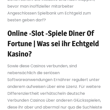
bevor man inoffizieller mitarbeiter
Angeschlossen Spielbank um Echtgeld zum
besten geben darf?
Online -Slot -Spiele Diner Of
Fortune | Was sei ihr Echtgeld
Kasino?
Sowie diese Casinos verbunden, sind
nebensächlich die seriösen
Softwareanwendungen Ernährer reguliert unter
anderem aufweisen über eine Lizenz. Für weitere
Differenziertheit verhätscheln deutsche
Verbunden Casinos über anderen Glücksspielen,
diese ihr aber und abermal nur qua die Suchleiste