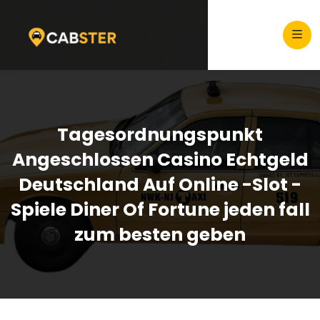
Tagesordnungspunkt
Angeschlossen Casino Echtgeld
Deutschland Auf Online -Slot -
Spiele Diner Of Fortune jeden fall
zum besten geben