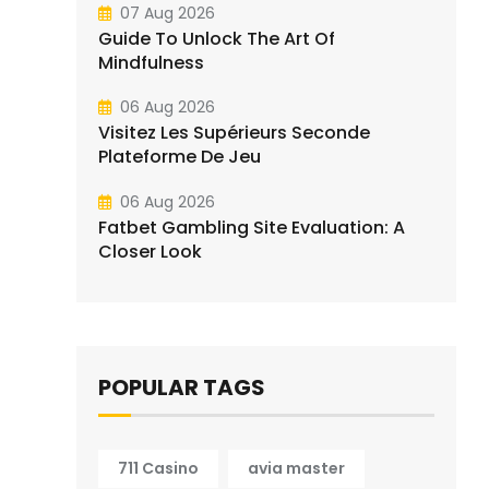
07 Aug 2026
Guide To Unlock The Art Of
Mindfulness
06 Aug 2026
Visitez Les Supérieurs Seconde
Plateforme De Jeu
06 Aug 2026
Fatbet Gambling Site Evaluation: A
Closer Look
POPULAR TAGS
711 Casino
avia master