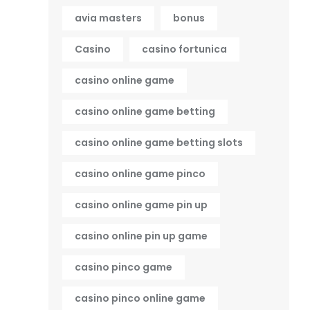
avia masters
bonus
Casino
casino fortunica
casino online game
casino online game betting
casino online game betting slots
casino online game pinco
casino online game pin up
casino online pin up game
casino pinco game
casino pinco online game