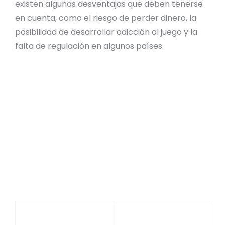
existen algunas desventajas que deben tenerse
en cuenta, como el riesgo de perder dinero, la
posibilidad de desarrollar adicción al juego y la
falta de regulación en algunos países.
Facilidad de uso e interfaz intuitiva.
Accesibilidad desde dispositivos móviles.
Variedad de juegos y sorteos.
Posibilidad de ganar premios en efectivo.
Promociones y bonificaciones.
Riesgo de perder dinero.
Posibilidad de adicción al juego.
Falta de regulación en algunos países.
Ventajas
Desventajas
Fácil de usar y
Riesgo de perder