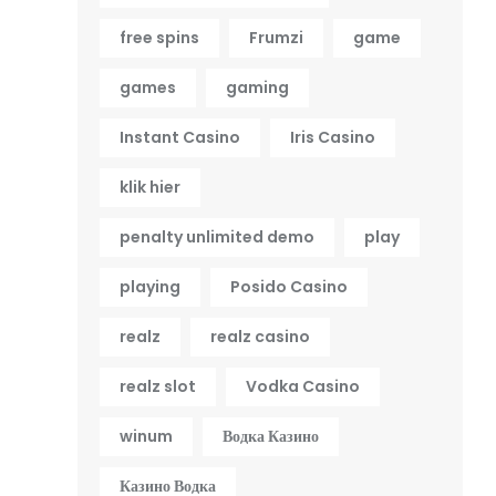
free spins
Frumzi
game
games
gaming
Instant Casino
Iris Casino
klik hier
penalty unlimited demo
play
playing
Posido Casino
realz
realz casino
realz slot
Vodka Casino
winum
Водка Казино
Казино Водка