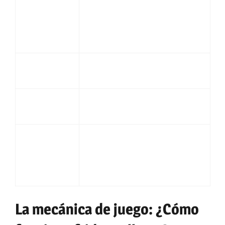
A través de dispositivos
móviles (smartphones y
Acceso
tablets) con conexión a
Internet
Premios en efectivo de
Premios
diversas cantidades
Facilidad de
Interfaz intuitiva y atractiva,
Uso
fácil de usar
Promoción del juego
Juego
responsable y
Responsable
establecimiento de límites de
gasto y tiempo
La mecánica de juego: ¿Cómo