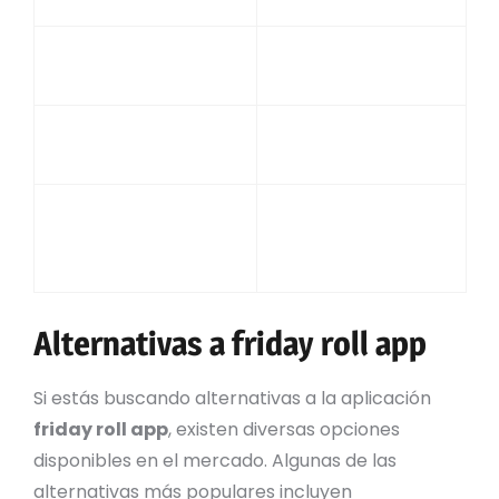
accesible.
dinero.
Gran variedad de
Posible adicción al
juegos y sorteos.
juego.
Posibilidad de ganar
Regulación limitada
premios en efectivo.
en algunos países.
Promociones y
Resultados basados
bonificaciones
en el azar.
atractivas.
Alternativas a friday roll app
Si estás buscando alternativas a la aplicación
friday roll app
, existen diversas opciones
disponibles en el mercado. Algunas de las
alternativas más populares incluyen