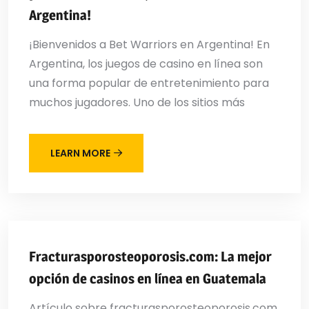
Argentina!
¡Bienvenidos a Bet Warriors en Argentina! En
Argentina, los juegos de casino en línea son
una forma popular de entretenimiento para
muchos jugadores. Uno de los sitios más
LEARN MORE
Fracturasporosteoporosis.com: La mejor
opción de casinos en línea en Guatemala
Artículo sobre fracturasporosteoporosis.com