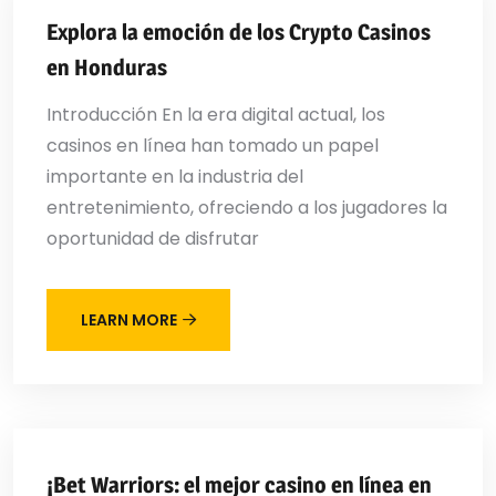
Explora la emoción de los Crypto Casinos
en Honduras
Introducción En la era digital actual, los
casinos en línea han tomado un papel
importante en la industria del
entretenimiento, ofreciendo a los jugadores la
oportunidad de disfrutar
LEARN MORE
¡Bet Warriors: el mejor casino en línea en