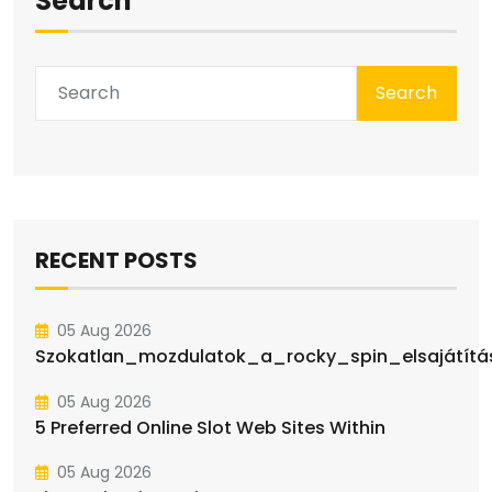
Search
Search
RECENT POSTS
05 Aug 2026
Szokatlan_mozdulatok_a_rocky_spin_elsajátítá
05 Aug 2026
5 Preferred Online Slot Web Sites Within
05 Aug 2026