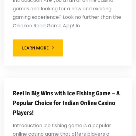
Introduction Are you a fan of online casino
games and looking for a new and exciting
gaming experience? Look no further than the
Chicken Road Game App! In
LEARN MORE
Reel in Big Wins with Ice Fishing Game – A
Popular Choice for Indian Online Casino
Players!
Introduction Ice fishing game is a popular
online casino game that offers players a