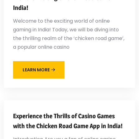
India!
Welcome to the exciting world of online
gaming in India! Today, we will be diving into
the thrilling realm of the ‘chicken road game’,
a popular online casino
LEARN MORE
Experience the Thrills of Casino Games
with the Chicken Road Game App in India!