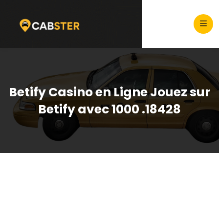
Betify Casino en Ligne Jouez sur
Betify avec 1000 .18428