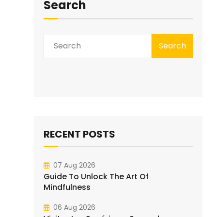
Search
Search
RECENT POSTS
07 Aug 2026
Guide To Unlock The Art Of
Mindfulness
06 Aug 2026