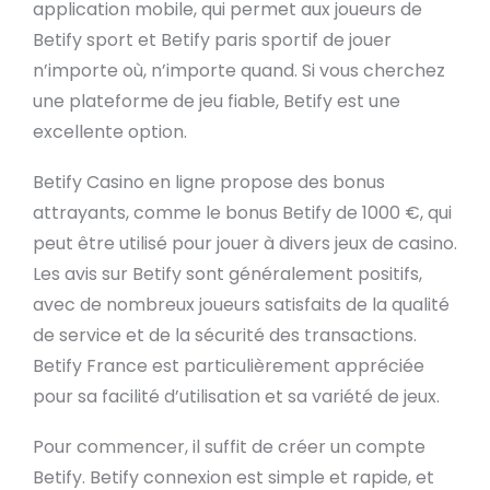
application mobile, qui permet aux joueurs de
Betify sport et Betify paris sportif de jouer
n’importe où, n’importe quand. Si vous cherchez
une plateforme de jeu fiable, Betify est une
excellente option.
Betify Casino en ligne propose des bonus
attrayants, comme le bonus Betify de 1000 €, qui
peut être utilisé pour jouer à divers jeux de casino.
Les avis sur Betify sont généralement positifs,
avec de nombreux joueurs satisfaits de la qualité
de service et de la sécurité des transactions.
Betify France est particulièrement appréciée
pour sa facilité d’utilisation et sa variété de jeux.
Pour commencer, il suffit de créer un compte
Betify. Betify connexion est simple et rapide, et