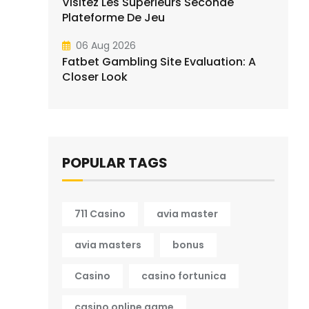
Visitez Les Supérieurs Seconde
Plateforme De Jeu
06 Aug 2026
Fatbet Gambling Site Evaluation: A
Closer Look
POPULAR TAGS
711 Casino
avia master
avia masters
bonus
Casino
casino fortunica
casino online game