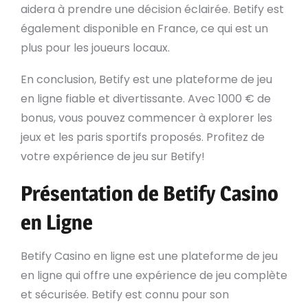
aidera à prendre une décision éclairée. Betify est
également disponible en France, ce qui est un
plus pour les joueurs locaux.
En conclusion, Betify est une plateforme de jeu
en ligne fiable et divertissante. Avec 1000 € de
bonus, vous pouvez commencer à explorer les
jeux et les paris sportifs proposés. Profitez de
votre expérience de jeu sur Betify!
Présentation de Betify Casino
en Ligne
Betify Casino en ligne est une plateforme de jeu
en ligne qui offre une expérience de jeu complète
et sécurisée. Betify est connu pour son