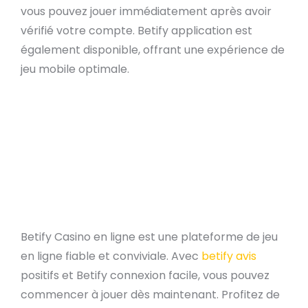
vous pouvez jouer immédiatement après avoir
vérifié votre compte. Betify application est
également disponible, offrant une expérience de
jeu mobile optimale.
Choisissez votre jeu préféré parmi une large
gamme de machines à sous, tables de jeu et
jeux de cartes.
Utilisez le bonus Betify pour augmenter vos
chances de gagner.
Assurez-vous de lire les règles et les
conditions de chaque jeu avant de jouer.
Betify Casino en ligne est une plateforme de jeu
en ligne fiable et conviviale. Avec
betify avis
positifs et Betify connexion facile, vous pouvez
commencer à jouer dès maintenant. Profitez de