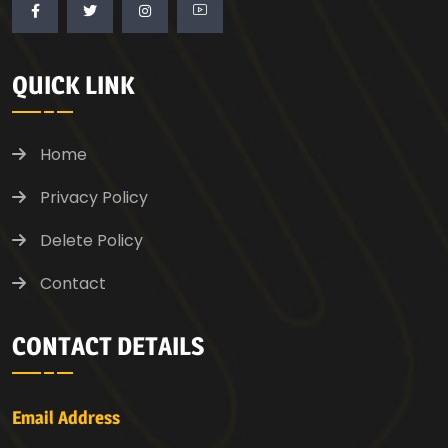
QUICK LINK
Home
Privacy Policy
Delete Policy
Contact
CONTACT DETAILS
Email Address