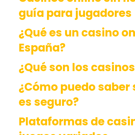
guía para jugadores
¿Qué es un casino onl
España?
¿Qué son los casinos 
¿Cómo puedo saber s
es seguro?
Plataformas de casi