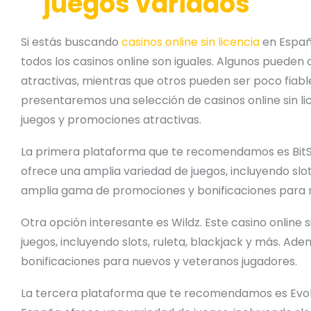
juegos variados
Si estás buscando
casinos online sin licencia
en Españ
todos los casinos online son iguales. Algunos pueden
atractivas, mientras que otros pueden ser poco fiables
presentaremos una selección de casinos online sin l
juegos y promociones atractivas.
La primera plataforma que te recomendamos es BitSta
ofrece una amplia variedad de juegos, incluyendo slo
amplia gama de promociones y bonificaciones para n
Otra opción interesante es Wildz. Este casino online 
juegos, incluyendo slots, ruleta, blackjack y más. 
bonificaciones para nuevos y veteranos jugadores.
La tercera plataforma que te recomendamos es Evolut