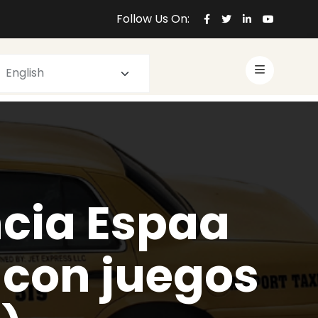
Follow Us On:
ncia Espaa
 con juegos