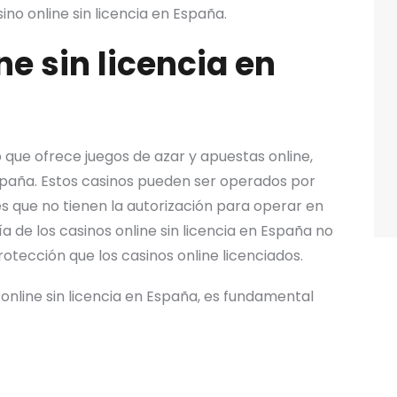
no online sin licencia en España.
ne sin licencia en
b que ofrece juegos de azar y apuestas online,
España. Estos casinos pueden ser operados por
s que no tienen la autorización para operar en
 de los casinos online sin licencia en España no
otección que los casinos online licenciados.
 online sin licencia en España, es fundamental
s.