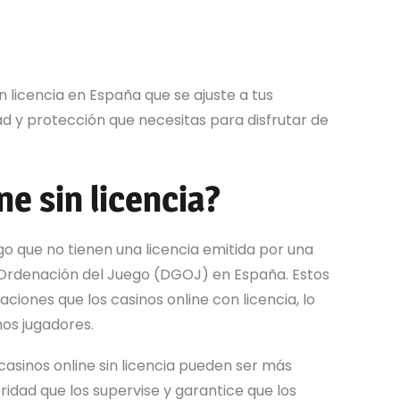
 otros jugadores.
n licencia en España que se ajuste a tus
ad y protección que necesitas para disfrutar de
ne sin licencia?
ego que no tienen una licencia emitida por una
 Ordenación del Juego (DGOJ) en España. Estos
ciones que los casinos online con licencia, lo
os jugadores.
asinos online sin licencia pueden ser más
ridad que los supervise y garantice que los