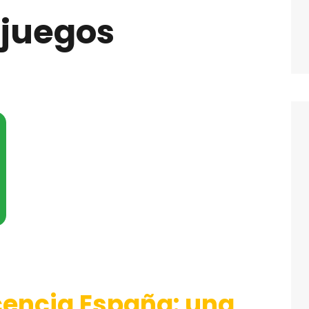
 juegos
icencia España: una