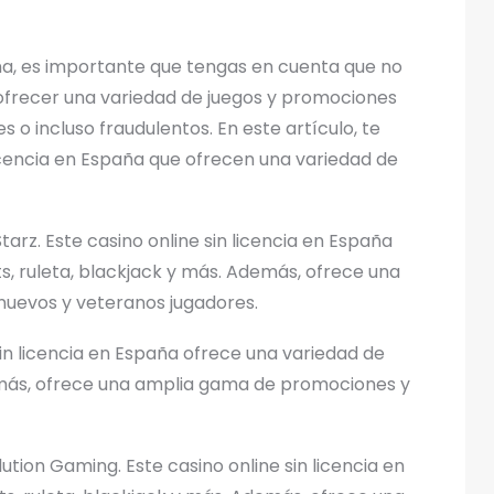
a, es importante que tengas en cuenta que no
 ofrecer una variedad de juegos y promociones
 o incluso fraudulentos. En este artículo, te
icencia en España que ofrecen una variedad de
rz. Este casino online sin licencia en España
ts, ruleta, blackjack y más. Además, ofrece una
uevos y veteranos jugadores.
sin licencia en España ofrece una variedad de
Además, ofrece una amplia gama de promociones y
ion Gaming. Este casino online sin licencia en