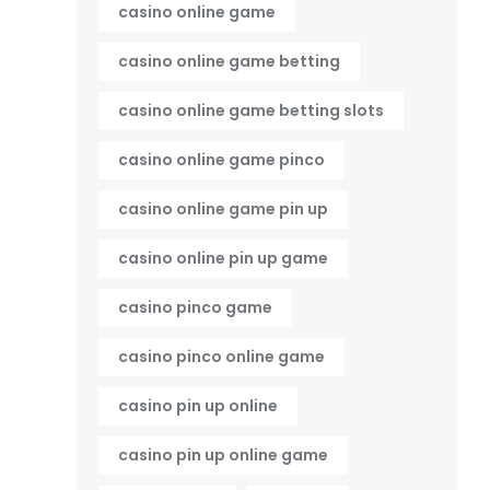
casino online game
casino online game betting
casino online game betting slots
casino online game pinco
casino online game pin up
casino online pin up game
casino pinco game
casino pinco online game
casino pin up online
casino pin up online game