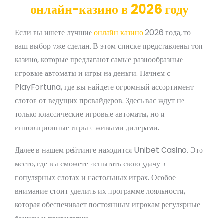
онлайн-казино в 2026 году
Если вы ищете лучшие
онлайн казино
2026 года, то
ваш выбор уже сделан. В этом списке представлены топ
казино, которые предлагают самые разнообразные
игровые автоматы и игры на деньги. Начнем с
PlayFortuna, где вы найдете огромный ассортимент
слотов от ведущих провайдеров. Здесь вас ждут не
только классические игровые автоматы, но и
инновационные игры с живыми дилерами.
Далее в нашем рейтинге находится Unibet Casino. Это
место, где вы сможете испытать свою удачу в
популярных слотах и настольных играх. Особое
внимание стоит уделить их программе лояльности,
которая обеспечивает постоянным игрокам регулярные