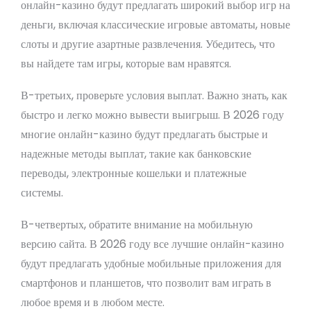
онлайн-казино будут предлагать широкий выбор игр на
деньги, включая классические игровые автоматы, новые
слоты и другие азартные развлечения. Убедитесь, что
вы найдете там игры, которые вам нравятся.
В-третьих, проверьте условия выплат. Важно знать, как
быстро и легко можно вывести выигрыш. В 2026 году
многие онлайн-казино будут предлагать быстрые и
надежные методы выплат, такие как банковские
переводы, электронные кошельки и платежные
системы.
В-четвертых, обратите внимание на мобильную
версию сайта. В 2026 году все лучшие онлайн-казино
будут предлагать удобные мобильные приложения для
смартфонов и планшетов, что позволит вам играть в
любое время и в любом месте.