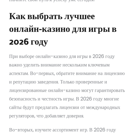
Как выбрать лучшее
онлайн-казино для игры в
2026 году
При выборе онлайн-казино для игры в 2026 году
важно уделить внимание нескольким ключевым
аспектам. Во-первых, обратите внимание на лицензию
и репутацию заведения. Только проверенные и
лицензированные онлайн-казино могут гарантировать
безопасность и честность игры. В 2026 году многие
сайты будут предлагать лицензии от международных
регуляторов, что добавляет доверия.
Во-вторых, изучите ассортимент игр. В 2026 году