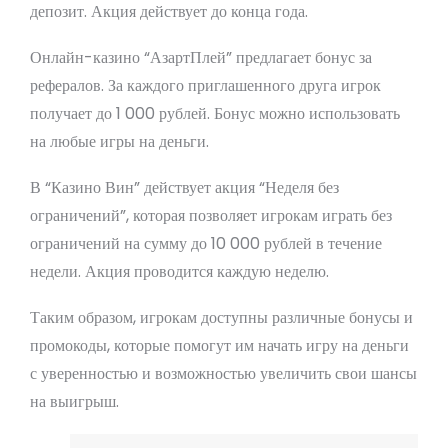
депозит. Акция действует до конца года.
Онлайн-казино “АзартПлей” предлагает бонус за
рефералов. За каждого приглашенного друга игрок
получает до 1 000 рублей. Бонус можно использовать
на любые игры на деньги.
В “Казино Вин” действует акция “Неделя без
ограничений”, которая позволяет игрокам играть без
ограничений на сумму до 10 000 рублей в течение
недели. Акция проводится каждую неделю.
Таким образом, игрокам доступны различные бонусы и
промокоды, которые помогут им начать игру на деньги
с уверенностью и возможностью увеличить свои шансы
на выигрыш.