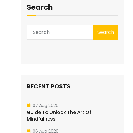
Search
Search
RECENT POSTS
07 Aug 2026
Guide To Unlock The Art Of
Mindfulness
06 Aug 2026