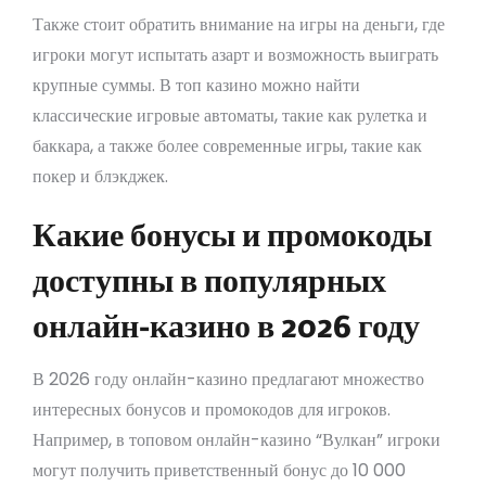
Также стоит обратить внимание на игры на деньги, где
игроки могут испытать азарт и возможность выиграть
крупные суммы. В топ казино можно найти
классические игровые автоматы, такие как рулетка и
баккара, а также более современные игры, такие как
покер и блэкджек.
Какие бонусы и промокоды
доступны в популярных
онлайн-казино в 2026 году
В 2026 году онлайн-казино предлагают множество
интересных бонусов и промокодов для игроков.
Например, в топовом онлайн-казино “Вулкан” игроки
могут получить приветственный бонус до 10 000