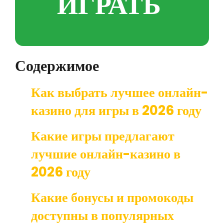
ИГРАТЬ
Содержимое
Как выбрать лучшее онлайн-
казино для игры в 2026 году
Какие игры предлагают
лучшие онлайн-казино в
2026 году
Какие бонусы и промокоды
доступны в популярных