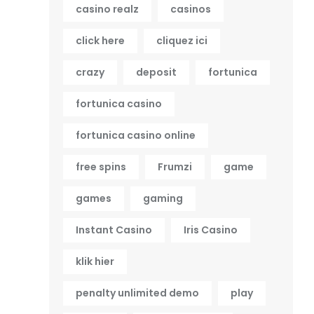
casino realz
casinos
click here
cliquez ici
crazy
deposit
fortunica
fortunica casino
fortunica casino online
free spins
Frumzi
game
games
gaming
Instant Casino
Iris Casino
klik hier
penalty unlimited demo
play