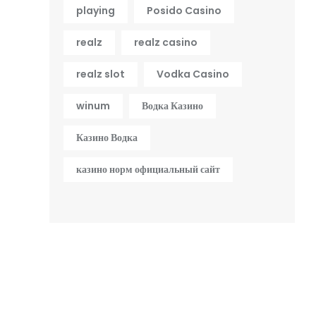
playing
Posido Casino
realz
realz casino
realz slot
Vodka Casino
winum
Водка Казино
Казино Водка
казино норм официальный сайт