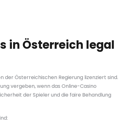
 geschützt als Spiele auf einem Computer oder
 besser an die Bedürfnisse von Spielern
aptop.
in Österreich legal
on der Österreichischen Regierung lizenziert sind.
erung vergeben, wenn das Online-Casino
icherheit der Spieler und die faire Behandlung
ind:
bestimmte Sicherheitsstandards erfüllen, um