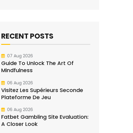
RECENT POSTS
07 Aug 2026
Guide To Unlock The Art Of
Mindfulness
06 Aug 2026
Visitez Les Supérieurs Seconde
Plateforme De Jeu
06 Aug 2026
Fatbet Gambling Site Evaluation:
A Closer Look