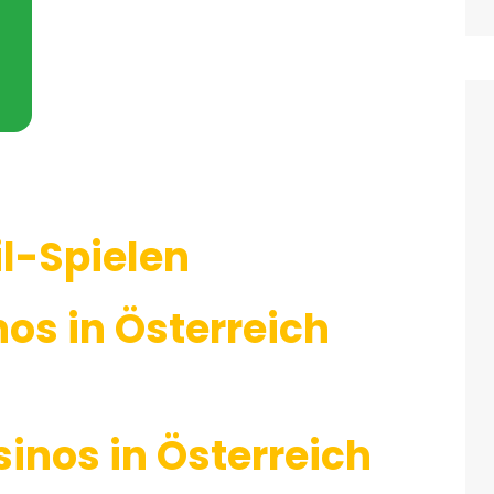
il-Spielen
s in Österreich
inos in Österreich