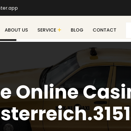
ter.app
ABOUT US
SERVICE
BLOG
CONTACT
e Online Casi
sterreich.3151