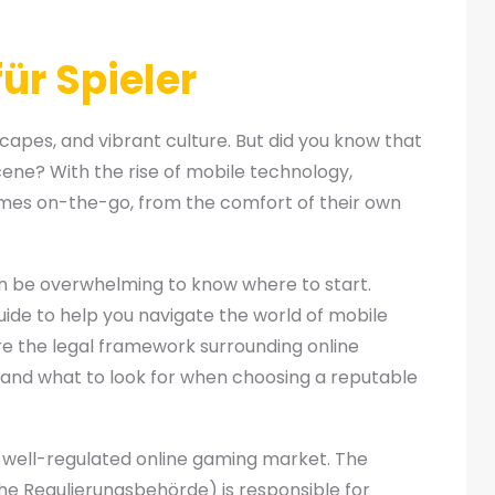
ür Spieler
dscapes, and vibrant culture. But did you know that
scene? With the rise of mobile technology,
ames on-the-go, from the comfort of their own
an be overwhelming to know where to start.
ide to help you navigate the world of mobile
plore the legal framework surrounding online
, and what to look for when choosing a reputable
a well-regulated online gaming market. The
e Regulierungsbehörde) is responsible for