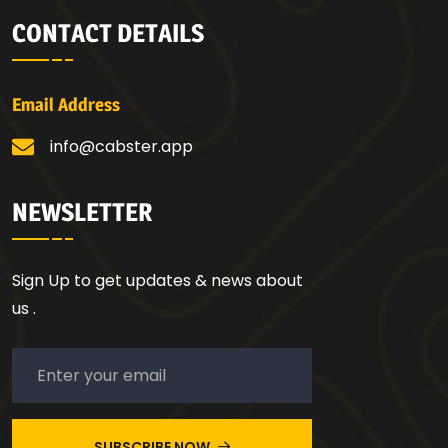
CONTACT DETAILS
Email Address
info@cabster.app
NEWSLETTER
Sign Up to get updates & news about
us .
SUBSCRIBE NOW