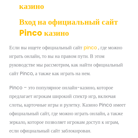
казино
Вход на официальный сайт
Pinco казино
Если вы ищете официальный сайт
pinco
, где можно
играть онлайн, то вы на правом пути. В этом
руководстве мы рассмотрим, как найти официальный
сайт Pinco, а также как играть на нем.
Pinco – это популярное онлайн-казино, которое
предлагает игрокам широкий спектр игр, включая
слоты, карточные игры и рулетку. Казино Pinco имеет
официальный сайт, где можно играть онлайн, а также
зеркало, которое позволяет игрокам доступ к играм,
если официальный сайт заблокирован.