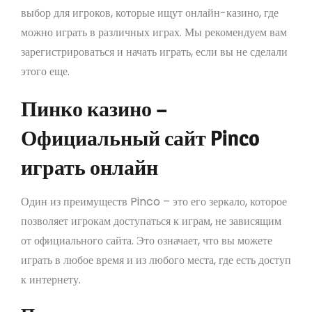
выбор для игроков, которые ищут онлайн-казино, где
можно играть в различных играх. Мы рекомендуем вам
зарегистрироваться и начать играть, если вы не сделали
этого еще.
Пинко казино –
Официальный сайт Pinco
играть онлайн
Один из преимуществ Pinco – это его зеркало, которое
позволяет игрокам доступаться к играм, не зависящим
от официального сайта. Это означает, что вы можете
играть в любое время и из любого места, где есть доступ
к интернету.