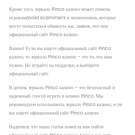
Кроме того, зеркало Pinco казино может помочь
игрокамavoid scammers и мошенников, которые
могут попытаться обмануть вас, заявив, что они
официальный сайт Pinco казино.
Важно! Если вы ищете официальный сайт Pinco
казино, то зеркало Pinco казино – это то, что вам
нужно. Не играйте на подделке, а выберите
официальный сайт.
В целом, зеркало Pinco казино – это безопасный и
надежный способ играть в казино Pinco. Мы
рекомендуем использовать зеркало Pinco казино, если
вы ищете официальный сайт Pinco казино.
Надеемся, что наша статья помогла вам найти