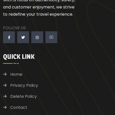
and customer enjoyment, we strive
to redefine your travel experience.
FOLLOW US
QUICK LINK
Home
Privacy Policy
Delete Policy
Contact