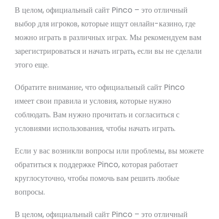
В целом, официальный сайт Pinco – это отличный
выбор для игроков, которые ищут онлайн-казино, где
можно играть в различных играх. Мы рекомендуем вам
зарегистрироваться и начать играть, если вы не сделали
этого еще.
Обратите внимание, что официальный сайт Pinco
имеет свои правила и условия, которые нужно
соблюдать. Вам нужно прочитать и согласиться с
условиями использования, чтобы начать играть.
Если у вас возникли вопросы или проблемы, вы можете
обратиться к поддержке Pinco, которая работает
круглосуточно, чтобы помочь вам решить любые
вопросы.
В целом, официальный сайт Pinco – это отличный