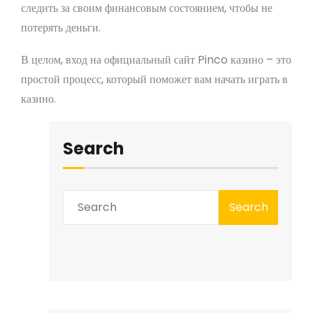
следить за своим финансовым состоянием, чтобы не
потерять деньги.
В целом, вход на официальный сайт Pinco казино – это
простой процесс, который поможет вам начать играть в
казино.
Search
Search