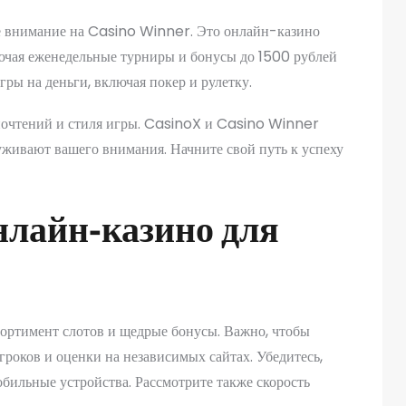
те внимание на Casino Winner. Это онлайн-казино
ючая еженедельные турниры и бонусы до 1500 рублей
ры на деньги, включая покер и рулетку.
почтений и стиля игры. CasinoX и Casino Winner
луживают вашего внимания. Начните свой путь к успеху
нлайн-казино для
ортимент слотов и щедрые бонусы. Важно, чтобы
роков и оценки на независимых сайтах. Убедитесь,
бильные устройства. Рассмотрите также скорость