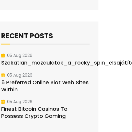
RECENT POSTS
05 Aug 2026
Szokatlan_mozdulatok_a_rocky_spin_elsajátít
05 Aug 2026
5 Preferred Online Slot Web Sites
Within
05 Aug 2026
Finest Bitcoin Casinos To
Possess Crypto Gaming