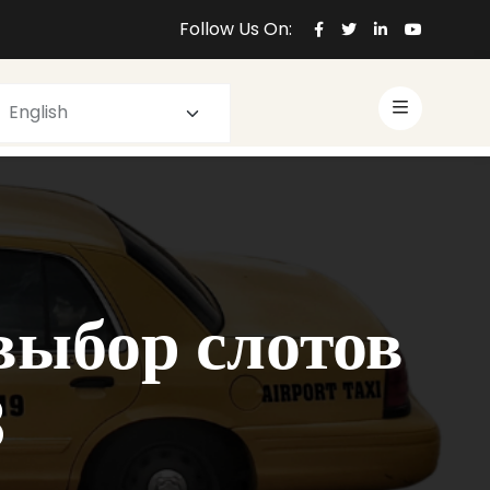
Follow Us On:
выбор слотов
8