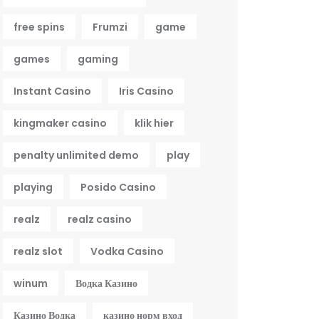
free spins
Frumzi
game
games
gaming
Instant Casino
Iris Casino
kingmaker casino
klik hier
penalty unlimited demo
play
playing
Posido Casino
realz
realz casino
realz slot
Vodka Casino
winum
Водка Казино
Казино Водка
казино норм вход