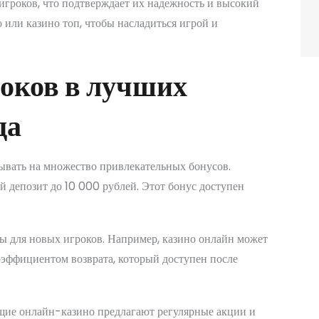
игроков, что подтверждает их надежность и высокий
 или казино топ, чтобы насладиться игрой и
роков в лучших
да
ывать на множество привлекательных бонусов.
 депозит до 10 000 рублей. Этот бонус доступен
ы для новых игроков. Например, казино онлайн может
эффициентом возврата, который доступен после
щие онлайн-казино предлагают регулярные акции и