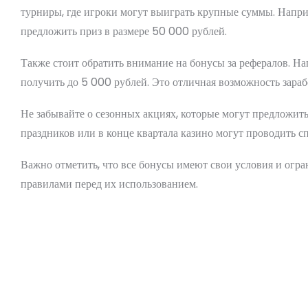
турниры, где игроки могут выиграть крупные суммы. Напр
предложить приз в размере 50 000 рублей.
Также стоит обратить внимание на бонусы за рефералов. Н
получить до 5 000 рублей. Это отличная возможность зарабо
Не забывайте о сезонных акциях, которые могут предложит
праздников или в конце квартала казино могут проводить с
Важно отметить, что все бонусы имеют свои условия и огра
правилами перед их использованием.