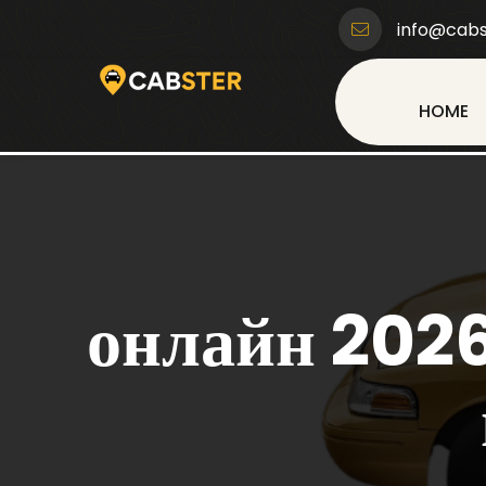
info@cabs
HOME
онлайн 2026