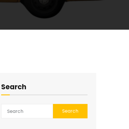
Search
Search