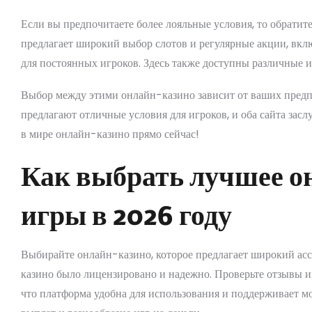
Если вы предпочитаете более лояльные условия, то обрати
предлагает широкий выбор слотов и регулярные акции, вкл
для постоянных игроков. Здесь также доступны различные иг
Выбор между этими онлайн-казино зависит от ваших пред
предлагают отличные условия для игроков, и оба сайта зас
в мире онлайн-казино прямо сейчас!
Как выбрать лучшее о
игры в 2026 году
Выбирайте онлайн-казино, которое предлагает широкий асс
казино было лицензировано и надежно. Проверьте отзывы иг
что платформа удобна для использования и поддерживает мо