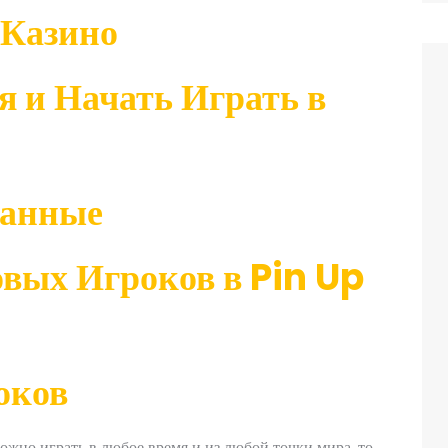
 Казино
я и Начать Играть в
Данные
вых Игроков в Pin Up
оков
ожно играть в любое время и из любой точки мира, то