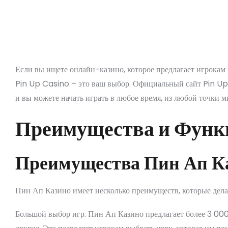
Большой выбор игровых автоматов
Высокое качество услуг
Безопасность транзакций
Много способов оплаты
Если вы ищете онлайн-казино, которое предлагает игрокам в
Pin Up Casino – это ваш выбор. Официальный сайт Pin Up 
и вы можете начать играть в любое время, из любой точки м
Преимущества и Функ
Преимущества Пин Ап К
Пин Ап Казино имеет несколько преимуществ, которые дела
Большой выбор игр. Пин Ап Казино предлагает более 3 000 