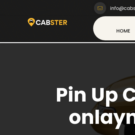
info@cabs
HOME
Pin Up 
onlayn