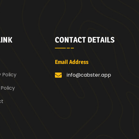
LINK
CONTACT DETAILS
Email Address
 Policy
info@cabster.app
 Policy
ct