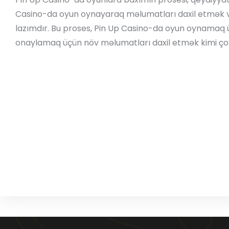
Casino-da oyun oynayaraq məlumatları daxil etmək 
lazımdır. Bu proses, Pin Up Casino-da oyun oynamaq 
onaylamaq üçün növ məlumatları daxil etmək kimi çox