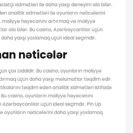
tçi xidmətləri ilə daha yaxşı deneyim ala bilər.
dən analitik xidmətləri ilə oyunların nəticələrini
, maliyyə həyecanını artırmaq və maliyyə
r ala bilər. Bu casino, Azərbaycanlılar üçün
 daha yaxşı yoxlamaq üçün ideal seçimdir.
an nəticələr
ün çox ciddidir. Bu casino, oyunların maliyyə
şdırmaq üçün daha yaxşı məlumatlar təqdim edir.
tikalarını təqdim edən analitik xidmətləri istifadə
. Bu casino, oyunların maliyyə həyecanını
 Azərbaycanlılar üçün ideal seçimdir. Pin Up
 oyunların nəticələrini daha yaxşı yoxlamaq