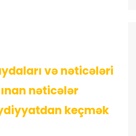
ydaları və nəticələri
ınan nəticələr
eydiyyatdan keçmək