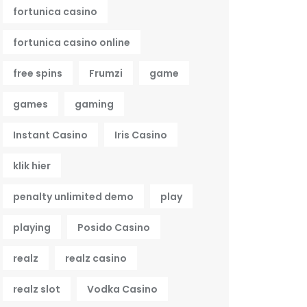
fortunica casino
fortunica casino online
free spins
Frumzi
game
games
gaming
Instant Casino
Iris Casino
klik hier
penalty unlimited demo
play
playing
Posido Casino
realz
realz casino
realz slot
Vodka Casino