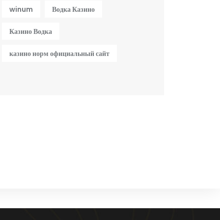
winum
Водка Казино
Казино Водка
казино норм официальный сайт