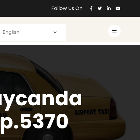
Follow Us On:
baycanda
Up.5370