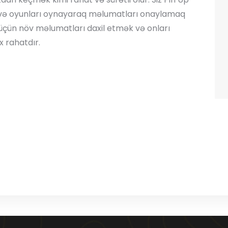
və oyunları oynayaraq məlumatları onaylamaq
üçün növ məlumatları daxil etmək və onları
 rahatdır.