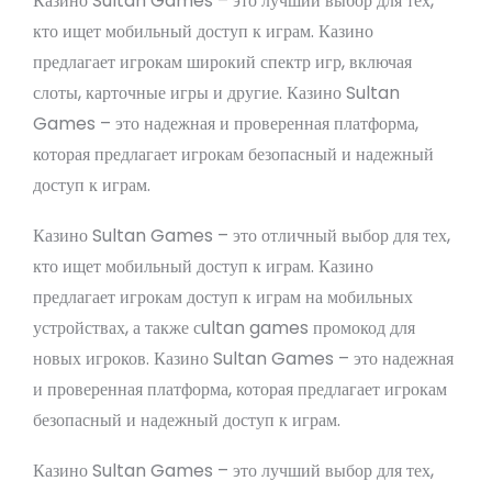
Казино Sultan Games – это лучший выбор для тех,
кто ищет мобильный доступ к играм. Казино
предлагает игрокам широкий спектр игр, включая
слоты, карточные игры и другие. Казино Sultan
Games – это надежная и проверенная платформа,
которая предлагает игрокам безопасный и надежный
доступ к играм.
Казино Sultan Games – это отличный выбор для тех,
кто ищет мобильный доступ к играм. Казино
предлагает игрокам доступ к играм на мобильных
устройствах, а также сultan games промокод для
новых игроков. Казино Sultan Games – это надежная
и проверенная платформа, которая предлагает игрокам
безопасный и надежный доступ к играм.
Казино Sultan Games – это лучший выбор для тех,