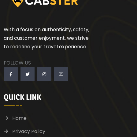
With a focus on authenticity, safety,
and customer enjoyment, we strive
to redefine your travel experience.
FOLLOW US
QUICK LINK
Home
Privacy Policy