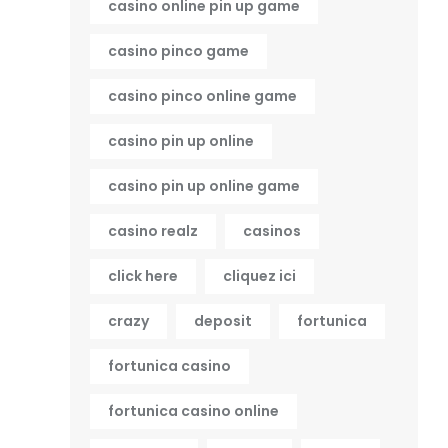
casino online pin up game
casino pinco game
casino pinco online game
casino pin up online
casino pin up online game
casino realz
casinos
click here
cliquez ici
crazy
deposit
fortunica
fortunica casino
fortunica casino online