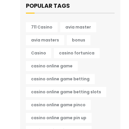
POPULAR TAGS
711 Casino
avia master
avia masters
bonus
Casino
casino fortunica
casino online game
casino online game betting
casino online game betting slots
casino online game pinco
casino online game pin up