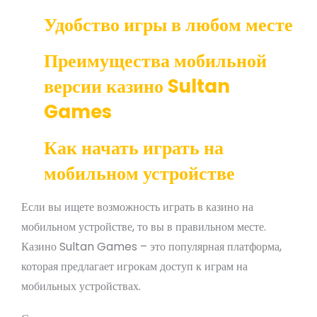
Удобство игры в любом месте
Преимущества мобильной
версии казино Sultan
Games
Как начать играть на
мобильном устройстве
Если вы ищете возможность играть в казино на
мобильном устройстве, то вы в правильном месте.
Казино Sultan Games – это популярная платформа,
которая предлагает игрокам доступ к играм на
мобильных устройствах.