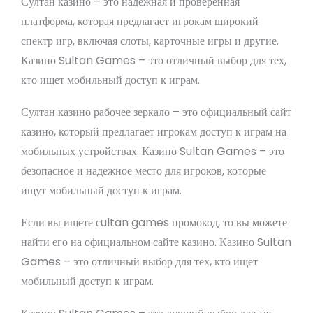
Султан казино – это надежная и проверенная
платформа, которая предлагает игрокам широкий
спектр игр, включая слоты, карточные игры и другие.
Казино Sultan Games – это отличный выбор для тех,
кто ищет мобильный доступ к играм.
Султан казино рабочее зеркало – это официальный сайт
казино, который предлагает игрокам доступ к играм на
мобильных устройствах. Казино Sultan Games – это
безопасное и надежное место для игроков, которые
ищут мобильный доступ к играм.
Если вы ищете сultan games промокод, то вы можете
найти его на официальном сайте казино. Казино Sultan
Games – это отличный выбор для тех, кто ищет
мобильный доступ к играм.