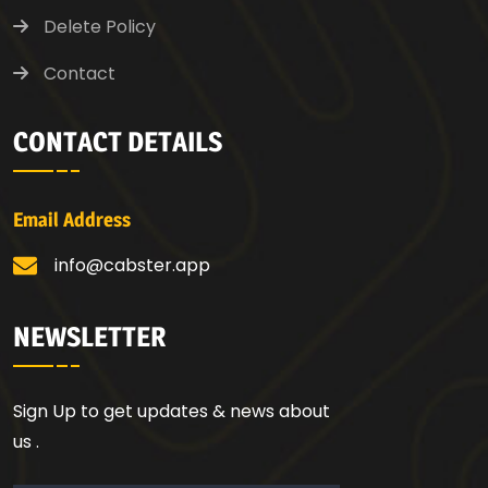
Delete Policy
Contact
CONTACT DETAILS
Email Address
info@cabster.app
NEWSLETTER
Sign Up to get updates & news about
us .