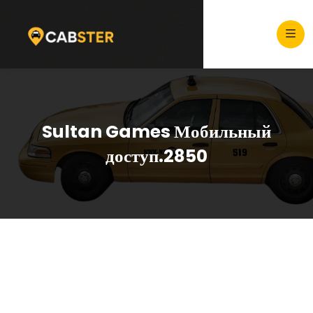
Sultan Games Мобильный
доступ.2850