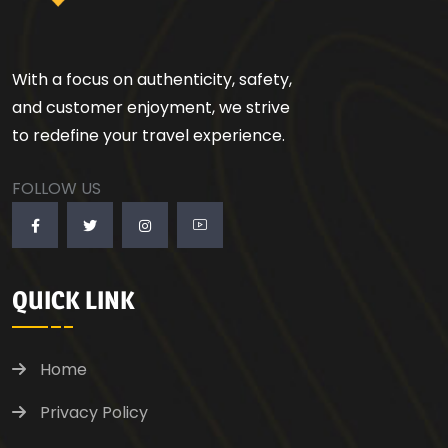
With a focus on authenticity, safety,
and customer enjoyment, we strive
to redefine your travel experience.
FOLLOW US
QUICK LINK
Home
Privacy Policy