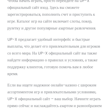
Чтобы начать играть, просто перейдите на UP-X
официальный сайт вход. Здесь вы сможете
зарегистрироваться, пополнить счет и приступить к
игре. Каталог игр на сайте включает слоты, покер,
рулетку и другие популярные азартные развлечения.
UP-X предлагает удобный интерфейс и быстрые
выплаты, что делает его привлекательным для игроков
со всего мира. На UP-X официальный сайт вы также
найдете информацию о правилах и условиях, а также
поддержку клиентов, готовую помочь вам в любое
время.
Если вы ищете надежное онлайн-казино с широким
ассортиментом игр и привлекательными условиями,
UP-X официальный сайт – ваш выбор. Начните играть
прямо сейчас и наслаждайтесь азартом и разнообразием