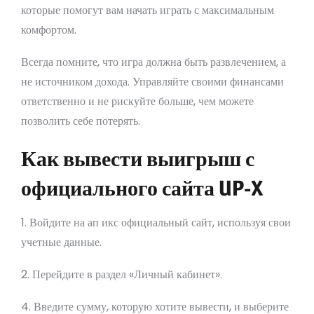
которые помогут вам начать играть с максимальным
комфортом.
Всегда помните, что игра должна быть развлечением, а
не источником дохода. Управляйте своими финансами
ответственно и не рискуйте больше, чем можете
позволить себе потерять.
Как вывести выигрыш с
официального сайта UP-X
1. Войдите на ап икс официальный сайт, используя свои
учетные данные.
2. Перейдите в раздел «Личный кабинет».
4. Введите сумму, которую хотите вывести, и выберите