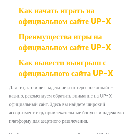
Как начать играть на
официальном сайте UP-X
Преимущества игры на
официальном сайте UP-X
Как вывести выигрыш с
официального сайта UP-X
Для тех, кто ищет надежное и интересное онлайн-
казино, рекомендуем обратить внимание на UP-X
официальный сайт. Здесь вы найдете широкий
ассортимент игр, привлекательные бонусы и надежную
платформу для азартного развлечения.