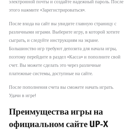
электронной почты и создайте надежный пароль. После
этого нажмите «Зарегистрироваться».
После входа на сайт вы увидите главную страницу с
различными играми. Выберите игру, в которой хотите
сыграть, и следуйте инструкциям на экране.
Большинство игр требуют депозита для начала игры,
поэтому перейдите в раздел «Касса» и пополните свой
счет. Вы можете сделать это через различные
платежные системы, доступные на сайте.
После пополнения счета вы сможете начать играть.
Удачи в игре!
Преимущества игры на
официальном сайте UP-X