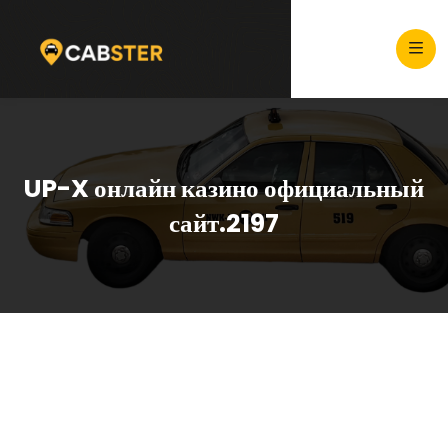
UP-X онлайн казино официальный
сайт.2197