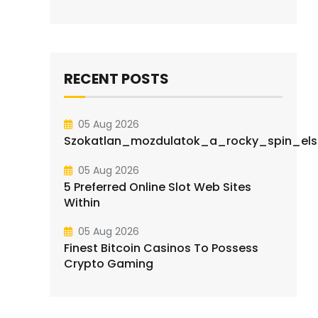
RECENT POSTS
05 Aug 2026
Szokatlan_mozdulatok_a_rocky_spin_elsa
05 Aug 2026
5 Preferred Online Slot Web Sites
Within
05 Aug 2026
Finest Bitcoin Casinos To Possess
Crypto Gaming