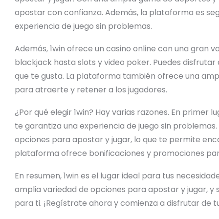
apostar con confianza. Además, la plataforma es segu
experiencia de juego sin problemas.
Además, 1win ofrece un casino online con una gran va
blackjack hasta slots y video poker. Puedes disfruta
que te gusta. La plataforma también ofrece una amp
para atraerte y retener a los jugadores.
¿Por qué elegir 1win? Hay varias razones. En primer lu
te garantiza una experiencia de juego sin problemas.
opciones para apostar y jugar, lo que te permite encon
plataforma ofrece bonificaciones y promociones para
En resumen, 1win es el lugar ideal para tus necesidad
amplia variedad de opciones para apostar y jugar, y s
para ti. ¡Regístrate ahora y comienza a disfrutar de t