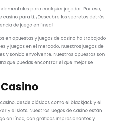
undamentales para cualquier jugador. Por eso,
 casino para ti. ¡Descubre los secretos detrás
encia de juego en línea!
s en apuestas y juegos de casino ha trabajado
s y juegos en el mercado. Nuestros juegos de
tes y sonido envolvente. Nuestros apuestas son
ara que puedas encontrar el que mejor se
 Casino
casino, desde clásicos como el blackjack y el
r y el slots. Nuestros juegos de casino están
go en línea, con gráficos impresionantes y