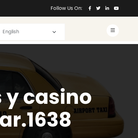
Follow Us On:
 y casino
gar.1638