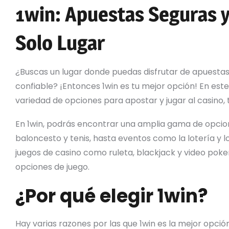
1win: Apuestas Seguras y
Solo Lugar
¿Buscas un lugar donde puedas disfrutar de apuestas
confiable? ¡Entonces 1win es tu mejor opción! En est
variedad de opciones para apostar y jugar al casino, 
En 1win, podrás encontrar una amplia gama de opcio
baloncesto y tenis, hasta eventos como la lotería y 
juegos de casino como ruleta, blackjack y video poke
opciones de juego.
¿Por qué elegir 1win?
Hay varias razones por las que 1win es la mejor opción