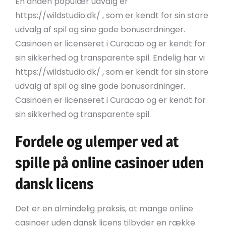
En anden populær udvalg er
https://wildstudio.dk/ , som er kendt for sin store
udvalg af spil og sine gode bonusordninger.
Casinoen er licenseret i Curacao og er kendt for
sin sikkerhed og transparente spil. Endelig har vi
https://wildstudio.dk/ , som er kendt for sin store
udvalg af spil og sine gode bonusordninger.
Casinoen er licenseret i Curacao og er kendt for
sin sikkerhed og transparente spil.
Fordele og ulemper ved at
spille på online casinoer uden
dansk licens
Det er en almindelig praksis, at mange online
casinoer uden dansk licens tilbyder en række