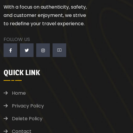
With a focus on authenticity, safety,
and customer enjoyment, we strive
to redefine your travel experience.
FOLLOW US
QUICK LINK
Home
Privacy Policy
Delete Policy
Contact