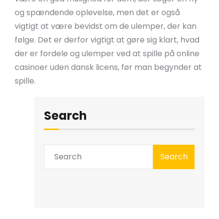
og spændende oplevelse, men det er også
vigtigt at være bevidst om de ulemper, der kan
følge. Det er derfor vigtigt at gøre sig klart, hvad
der er fordele og ulemper ved at spille på online
casinoer uden dansk licens, før man begynder at
spille.
Search
Search