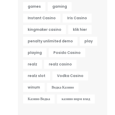
games
gaming
Instant Casino
Iris Casino
kingmaker casino
klik hier
penalty unlimited demo
play
playing
Posido Casino
realz
realz casino
realz slot
Vodka Casino
winum
Водка Казино
Казино Водка
казино норм вход