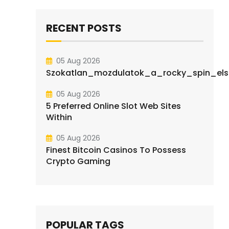
RECENT POSTS
05 Aug 2026
Szokatlan_mozdulatok_a_rocky_spin_elsa
05 Aug 2026
5 Preferred Online Slot Web Sites
Within
05 Aug 2026
Finest Bitcoin Casinos To Possess
Crypto Gaming
POPULAR TAGS