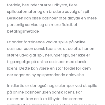
fordele, herunder større udbytte, flere
spilleautomater og en bredere udvalg af spil.
Desuden kan disse casinoer ofte tilbyde en mere
personlig service og en mere fleksibel
betalingsmetode.
Et andet fortrinende ved at spille på online
casinoer uden dansk licens er, at de ofte har en
større udvalg af spil, herunder spil, der ikke er
tilgængelige på online casinoer med dansk
licens. Dette kan være en stor fordel for dem,
der søger en ny og spændende oplevelse.
Imidlertid er der også nogle ulemper ved at spille
på online casinoer uden dansk licens. For
eksempel kan de ikke tilbyde den samme