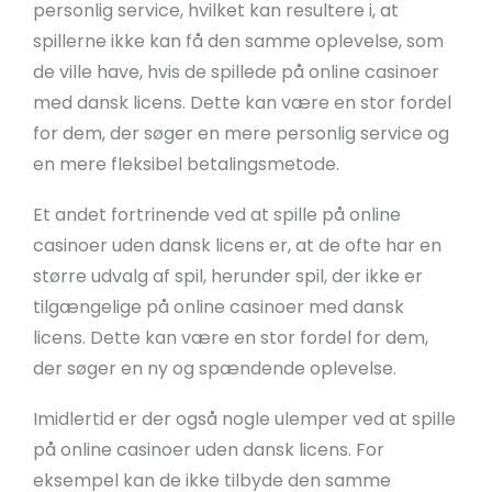
personlig service, hvilket kan resultere i, at
spillerne ikke kan få den samme oplevelse, som
de ville have, hvis de spillede på online casinoer
med dansk licens. Dette kan være en stor fordel
for dem, der søger en mere personlig service og
en mere fleksibel betalingsmetode.
Et andet fortrinende ved at spille på online
casinoer uden dansk licens er, at de ofte har en
større udvalg af spil, herunder spil, der ikke er
tilgængelige på online casinoer med dansk
licens. Dette kan være en stor fordel for dem,
der søger en ny og spændende oplevelse.
Imidlertid er der også nogle ulemper ved at spille
på online casinoer uden dansk licens. For
eksempel kan de ikke tilbyde den samme