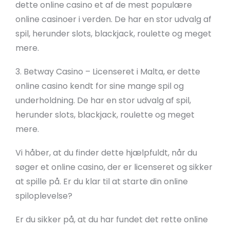
dette online casino et af de mest populære
online casinoer i verden. De har en stor udvalg af
spil, herunder slots, blackjack, roulette og meget
mere.
3. Betway Casino – Licenseret i Malta, er dette
online casino kendt for sine mange spil og
underholdning. De har en stor udvalg af spil,
herunder slots, blackjack, roulette og meget
mere.
Vi håber, at du finder dette hjælpfuldt, når du
søger et online casino, der er licenseret og sikker
at spille på. Er du klar til at starte din online
spiloplevelse?
Er du sikker på, at du har fundet det rette online