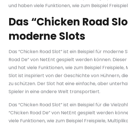
und haben viele Funktionen, wie zum Beispiel Freispie
Das “Chicken Road Slot
moderne Slots
Das “Chicken Road Slot” ist ein Beispiel für moderne S
Road De” von NetEnt gespielt werden können. Dieser S
und hat viele Funktionen, wie zum Beispiel Freispiele
Slot ist inspiriert von der Geschichte von Hühnern, di
zu schützen. Der Slot hat eine einfache, aber unterha
Spieler in eine andere Welt transportiert.
Das “Chicken Road Slot” ist ein Beispiel für die Vielzah
“Chicken Road De” von NetEnt gespielt werden können
viele Funktionen, wie zum Beispiel Freispiele, Multip