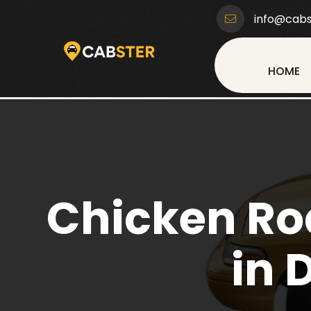
info@cabs
HOME
Chicken Roa
in 