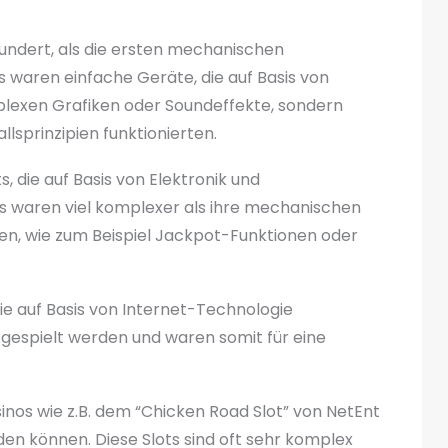
rhundert, als die ersten mechanischen
 waren einfache Geräte, die auf Basis von
omplexen Grafiken oder Soundeffekte, sondern
llsprinzipien funktionierten.
, die auf Basis von Elektronik und
s waren viel komplexer als ihre mechanischen
n, wie zum Beispiel Jackpot-Funktionen oder
die auf Basis von Internet-Technologie
t gespielt werden und waren somit für eine
asinos wie z.B. dem “Chicken Road Slot” von NetEnt
en können. Diese Slots sind oft sehr komplex