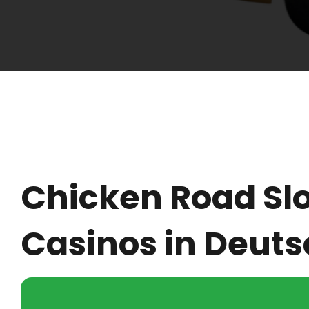
Chicken Road Slo
Casinos in Deut