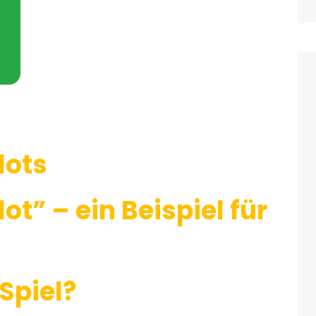
lots
t” – ein Beispiel für
Spiel?