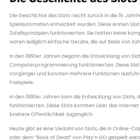
Die Geschichte des Slots reicht zurück in die 19. Jah
Spielautomaten entwickelt wurden. Diese ersten Slots
Zufallsprinzipien funktionierten. Sie hatten keine k
waren lediglich einfache Geräte, die auf Basis von Zufa
In den 1960er Jahren begann die Entwicklung von Slots
Computerprogrammierung funktionierten. Diese Slot
Vorgänger und konnten mehrere Funktionen ausführe
Freispiele.
In den 1990er Jahren kam die Entwicklung von Slots, 
funktionierten. Diese Slots konnten über das Interne
breitere Öffentlichkeit zugänglich.
Heute gibt es eine Vielzahl von Slots, die in Online-C
oder dem “Book of Dead” von Play’n GO gespielt werd