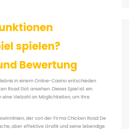
funktionen
el spielen?
nd Bewertung
lebnis in einem Online-Casino entschieden
en Road Slot ansehen. Dieses Spiel ist ein
n eine Vielzahl an Möglichkeiten, um Ihre
ewinnlinien, der von der Firma Chicken Road De
fache, aber effektive Grafik und seine lebendige