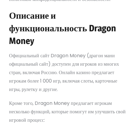
Описание и
функциональность Dragon
Money
Официальный сайт Dragon Money (драгон мани
официальный сайт) доступен для игроков из многих
стран, включая Россию. Онлайн казино предлагает
игрокам более 1 000 игр, включая слоты, карточные
игры, рулетку и другие.
Кроме того, Dragon Money предлагает игрокам
несколько функций, которые помогут им улучшить свой
игровой процесс:
Бонусы и промокоды – для новых игроков и