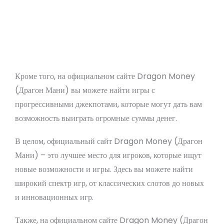
дополнительные выигрышки;
Bonus Rounds – игры с бонусными раундами,
которые позволяют вам получать
дополнительные выигрышки и улучшать свои
шансы на победу.
Кроме того, на официальном сайте Dragon Money
(Драгон Мани) вы можете найти игры с
прогрессивными джекпотами, которые могут дать вам
возможность выиграть огромные суммы денег.
В целом, официальный сайт Dragon Money (Драгон
Мани) – это лучшее место для игроков, которые ищут
новые возможности и игры. Здесь вы можете найти
широкий спектр игр, от классических слотов до новых
и инновационных игр.
Также, на официальном сайте Dragon Money (Драгон