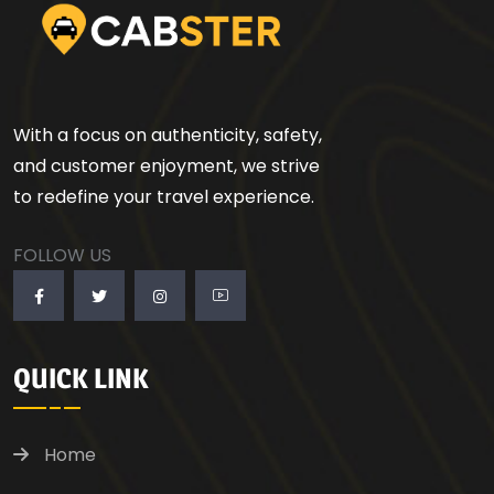
With a focus on authenticity, safety,
and customer enjoyment, we strive
to redefine your travel experience.
FOLLOW US
QUICK LINK
Home