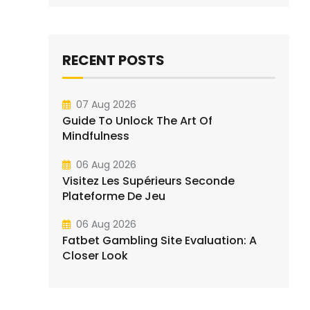
RECENT POSTS
07 Aug 2026
Guide To Unlock The Art Of
Mindfulness
06 Aug 2026
Visitez Les Supérieurs Seconde
Plateforme De Jeu
06 Aug 2026
Fatbet Gambling Site Evaluation: A
Closer Look