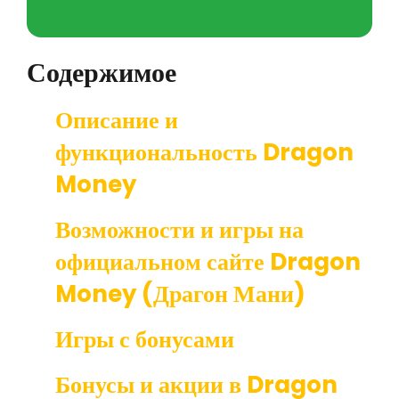
Содержимое
Описание и
функциональность Dragon
Money
Возможности и игры на
официальном сайте Dragon
Money (Драгон Мани)
Игры с бонусами
Бонусы и акции в Dragon