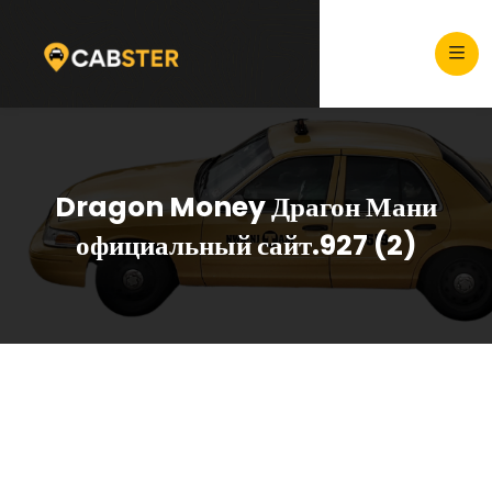
Dragon Money Драгон Мани
официальный сайт.927 (2)