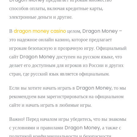
способов оплаты, включая кредитные карты,
электронные деньги и другие.
В
dragon money casino
целом, Dragon Money –
это надежное онлайн казино, которое предлагает
игрокам безопасную и прозрачную игру. Официальный
сайт Dragon Money доступен на русском языке, что
делает его доступным для игроков из России и других
стран, где русский язык является официальным.
Если вы хотите начать играть в Dragon Money, то мы
рекомендуем вам зарегистрироваться на официальном
сайте и начать играть в любимые игры.
Важно! Перед началом игры убедитесь, что вы знакомы
с условиями и правилами Dragon Money, а также с
политикой конфиденциальности и безопасности.