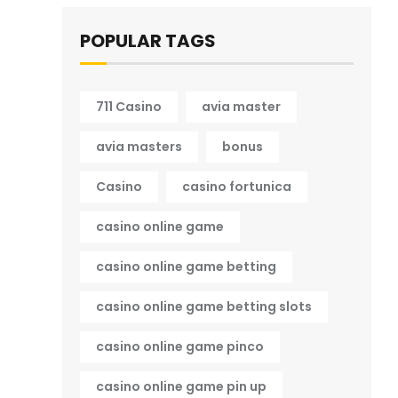
POPULAR TAGS
711 Casino
avia master
avia masters
bonus
Casino
casino fortunica
casino online game
casino online game betting
casino online game betting slots
casino online game pinco
casino online game pin up