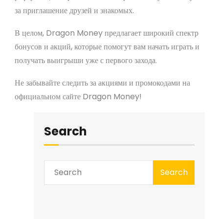
за приглашение друзей и знакомых.
В целом, Dragon Money предлагает широкий спектр
бонусов и акций, которые помогут вам начать играть и
получать выигрыши уже с первого захода.
Не забывайте следить за акциями и промокодами на
официальном сайте Dragon Money!
Search
Search