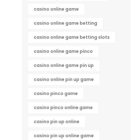
casino online game
casino online game betting
casino online game betting slots
casino online game pinco
casino online game pin up
casino online pin up game
casino pinco game
casino pinco online game
casino pin up online
casino pin up online game