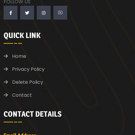
FOLLOW US
QUICK LINK
Home
Privacy Policy
Delete Policy
Contact
CONTACT DETAILS