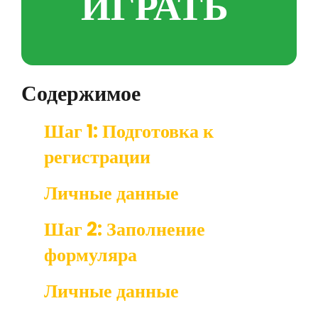
ИГРАТЬ
Содержимое
Шаг 1: Подготовка к
регистрации
Личные данные
Шаг 2: Заполнение
формуляра
Личные данные