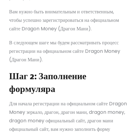
Вам нужно быть внимательным и ответственным,
чтобы успешно зарегистрироваться на официальном
сайте Dragon Money (Драгон Мани).
В следующем шаге мы будем рассматривать процесс
регистрации на официальном сайте Dragon Money
(Драгон Мани).
Шаг 2: Заполнение
формуляра
Для начала регистрации на официальном сайте Dragon
Money зеркало, драгон, драгон мани, dragon money,
dragon money официальный сайт, драгон мани
официальный сайт, вам нужно заполнить форму