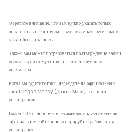
Адрес электронной почты;
Номер телефона;
Обратите внимание, что вам нужно указать только
действительные и точные сведения, иначе регистрация
может быть отклонена.
Также, вам может потребоваться подтверждение вашей
личности, поэтому готовьте соответствующие
документы.
Когда вы будете готовы, перейдите на официальный
сайт Dragon Money (Драгон Мани) и начните
регистрацию.
Важно! Не игнорируйте рекомендации, указанные на
официальном сайте, и не игнорируйте требования к
регистрации.