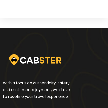
With a focus on authenticity, safety,
and customer enjoyment, we strive
to redefine your travel experience.