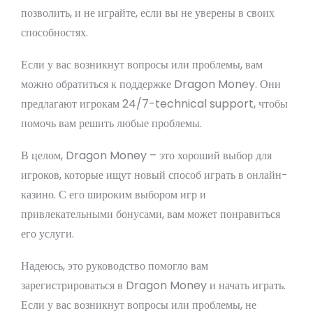
позволить, и не играйте, если вы не уверены в своих
способностях.
Если у вас возникнут вопросы или проблемы, вам
можно обратиться к поддержке Dragon Money. Они
предлагают игрокам 24/7-technical support, чтобы
помочь вам решить любые проблемы.
В целом, Dragon Money – это хороший выбор для
игроков, которые ищут новый способ играть в онлайн-
казино. С его широким выбором игр и
привлекательными бонусами, вам может понравиться
его услуги.
Надеюсь, это руководство помогло вам
зарегистрироваться в Dragon Money и начать играть.
Если у вас возникнут вопросы или проблемы, не