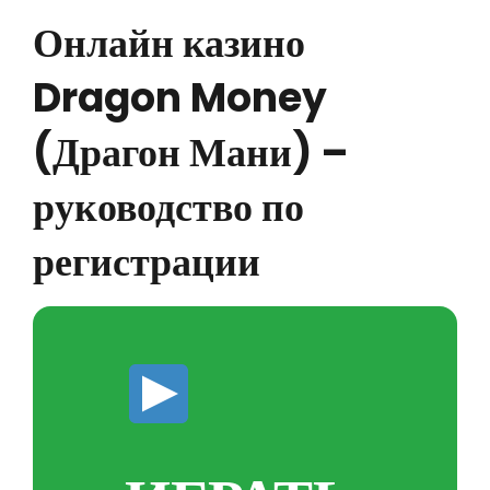
Онлайн казино
Dragon Money
(Драгон Мани) –
руководство по
регистрации