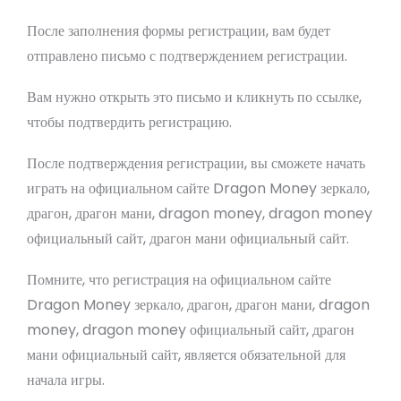
После заполнения формы регистрации, вам будет
отправлено письмо с подтверждением регистрации.
Вам нужно открыть это письмо и кликнуть по ссылке,
чтобы подтвердить регистрацию.
После подтверждения регистрации, вы сможете начать
играть на официальном сайте Dragon Money зеркало,
драгон, драгон мани, dragon money, dragon money
официальный сайт, драгон мани официальный сайт.
Помните, что регистрация на официальном сайте
Dragon Money зеркало, драгон, драгон мани, dragon
money, dragon money официальный сайт, драгон
мани официальный сайт, является обязательной для
начала игры.