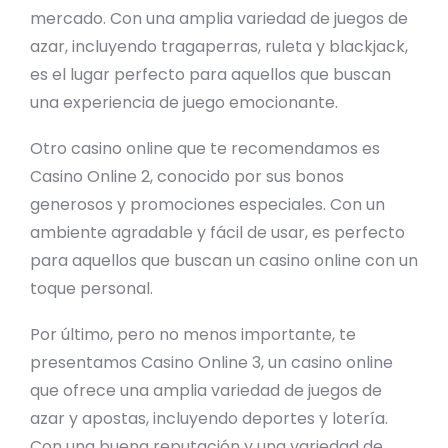
mercado. Con una amplia variedad de juegos de
azar, incluyendo tragaperras, ruleta y blackjack,
es el lugar perfecto para aquellos que buscan
una experiencia de juego emocionante.
Otro casino online que te recomendamos es
Casino Online 2, conocido por sus bonos
generosos y promociones especiales. Con un
ambiente agradable y fácil de usar, es perfecto
para aquellos que buscan un casino online con un
toque personal.
Por último, pero no menos importante, te
presentamos Casino Online 3, un casino online
que ofrece una amplia variedad de juegos de
azar y apostas, incluyendo deportes y lotería.
Con una buena reputación y una variedad de