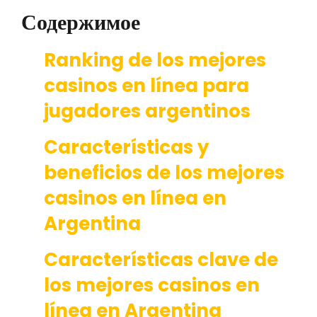
Содержимое
Ranking de los mejores
casinos en línea para
jugadores argentinos
Características y
beneficios de los mejores
casinos en línea en
Argentina
Características clave de
los mejores casinos en
línea en Argentina