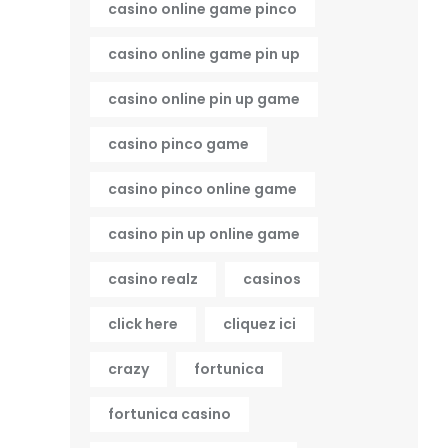
casino online game pinco
casino online game pin up
casino online pin up game
casino pinco game
casino pinco online game
casino pin up online game
casino realz
casinos
click here
cliquez ici
crazy
fortunica
fortunica casino