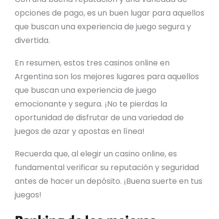
opciones de pago, es un buen lugar para aquellos
que buscan una experiencia de juego segura y
divertida.
En resumen, estos tres casinos online en
Argentina son los mejores lugares para aquellos
que buscan una experiencia de juego
emocionante y segura. ¡No te pierdas la
oportunidad de disfrutar de una variedad de
juegos de azar y apostas en línea!
Recuerda que, al elegir un casino online, es
fundamental verificar su reputación y seguridad
antes de hacer un depósito. ¡Buena suerte en tus
juegos!