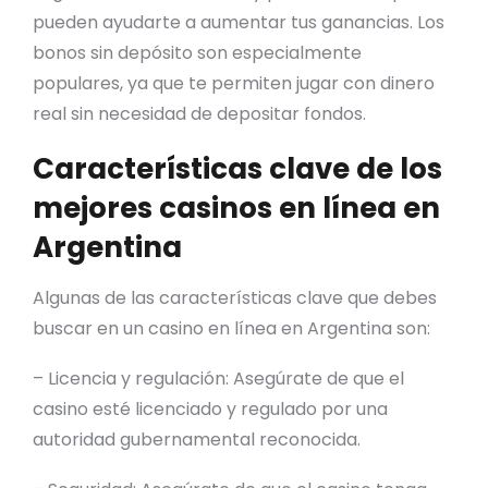
pueden ayudarte a aumentar tus ganancias. Los
bonos sin depósito son especialmente
populares, ya que te permiten jugar con dinero
real sin necesidad de depositar fondos.
Características clave de los
mejores casinos en línea en
Argentina
Algunas de las características clave que debes
buscar en un casino en línea en Argentina son:
– Licencia y regulación: Asegúrate de que el
casino esté licenciado y regulado por una
autoridad gubernamental reconocida.