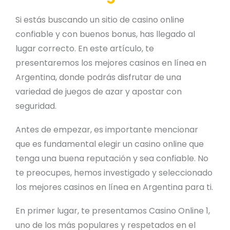
Si estás buscando un sitio de casino online
confiable y con buenos bonus, has llegado al
lugar correcto. En este artículo, te
presentaremos los mejores casinos en línea en
Argentina, donde podrás disfrutar de una
variedad de juegos de azar y apostar con
seguridad.
Antes de empezar, es importante mencionar
que es fundamental elegir un casino online que
tenga una buena reputación y sea confiable. No
te preocupes, hemos investigado y seleccionado
los mejores casinos en línea en Argentina para ti.
En primer lugar, te presentamos Casino Online 1,
uno de los más populares y respetados en el