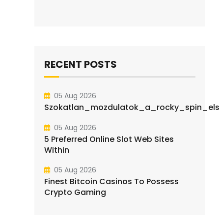
RECENT POSTS
05 Aug 2026
Szokatlan_mozdulatok_a_rocky_spin_elsa
05 Aug 2026
5 Preferred Online Slot Web Sites
Within
05 Aug 2026
Finest Bitcoin Casinos To Possess
Crypto Gaming