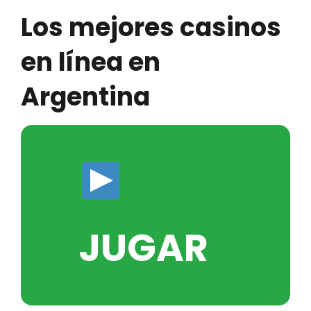
Los mejores casinos
en línea en
Argentina
JUGAR