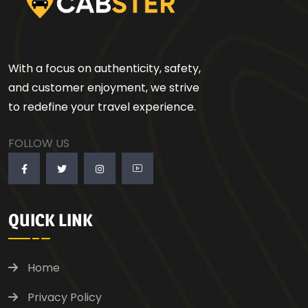
With a focus on authenticity, safety,
and customer enjoyment, we strive
to redefine your travel experience.
FOLLOW US
QUICK LINK
Home
Privacy Policy