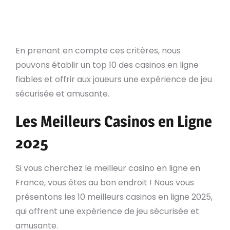
La variété des jeux
La qualité du service client
Les promotions et les bonus attractifs
En prenant en compte ces critères, nous
pouvons établir un top 10 des casinos en ligne
fiables et offrir aux joueurs une expérience de jeu
sécurisée et amusante.
Les Meilleurs Casinos en Ligne
2025
Si vous cherchez le meilleur casino en ligne en
France, vous êtes au bon endroit ! Nous vous
présentons les 10 meilleurs casinos en ligne 2025,
qui offrent une expérience de jeu sécurisée et
amusante.