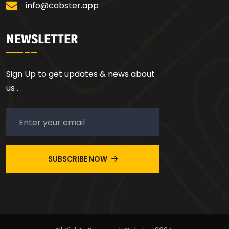
info@cabster.app
NEWSLETTER
Sign Up to get updates & news about
us .
SUBSCRIBE NOW