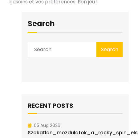
besoins et vos préférences. Bon jeu !
Search
Search
RECENT POSTS
05 Aug 2026
Szokatlan_mozdulatok_a_rocky_spin_elsa