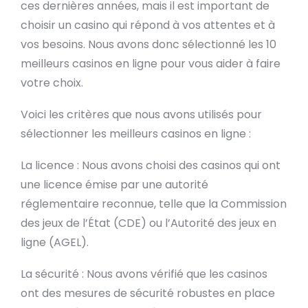
ces dernières années, mais il est important de
choisir un casino qui répond à vos attentes et à
vos besoins. Nous avons donc sélectionné les 10
meilleurs casinos en ligne pour vous aider à faire
votre choix.
Voici les critères que nous avons utilisés pour
sélectionner les meilleurs casinos en ligne :
La licence : Nous avons choisi des casinos qui ont
une licence émise par une autorité
réglementaire reconnue, telle que la Commission
des jeux de l’État (CDE) ou l’Autorité des jeux en
ligne (AGEL).
La sécurité : Nous avons vérifié que les casinos
ont des mesures de sécurité robustes en place