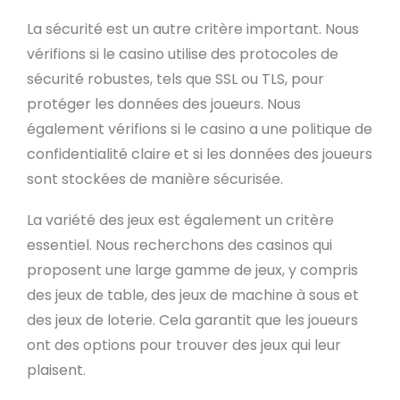
La sécurité est un autre critère important. Nous
vérifions si le casino utilise des protocoles de
sécurité robustes, tels que SSL ou TLS, pour
protéger les données des joueurs. Nous
également vérifions si le casino a une politique de
confidentialité claire et si les données des joueurs
sont stockées de manière sécurisée.
La variété des jeux est également un critère
essentiel. Nous recherchons des casinos qui
proposent une large gamme de jeux, y compris
des jeux de table, des jeux de machine à sous et
des jeux de loterie. Cela garantit que les joueurs
ont des options pour trouver des jeux qui leur
plaisent.