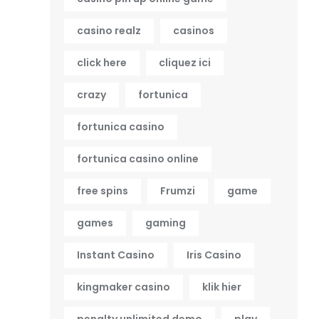
casino realz
casinos
click here
cliquez ici
crazy
fortunica
fortunica casino
fortunica casino online
free spins
Frumzi
game
games
gaming
Instant Casino
Iris Casino
kingmaker casino
klik hier