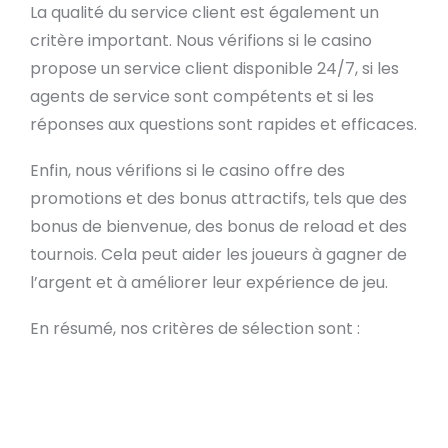
La qualité du service client est également un
critère important. Nous vérifions si le casino
propose un service client disponible 24/7, si les
agents de service sont compétents et si les
réponses aux questions sont rapides et efficaces.
Enfin, nous vérifions si le casino offre des
promotions et des bonus attractifs, tels que des
bonus de bienvenue, des bonus de reload et des
tournois. Cela peut aider les joueurs à gagner de
l’argent et à améliorer leur expérience de jeu.
En résumé, nos critères de sélection sont :
La licence émise par une autorité
réglementaire
La sécurité des données des joueurs