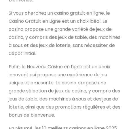
Si vous cherchez un casino gratuit en ligne, le
Casino Gratuit en Ligne est un choix idéal. Le
casino propose une grande variété de jeux de
casino, y compris des jeux de table, des machines
à sous et des jeux de loterie, sans nécessiter de
dépôt initial.
Enfin, le Nouveau Casino en Ligne est un choix
innovant qui propose une expérience de jeu
unique et amusante. Le casino propose une
grande sélection de jeux de casino, y compris des
jeux de table, des machines à sous et des jeux de
loterie, ainsi que des promotions régulières et des
bonus de bienvenue.
En résumé, les 10 meilleurs casinos en ligne 2025