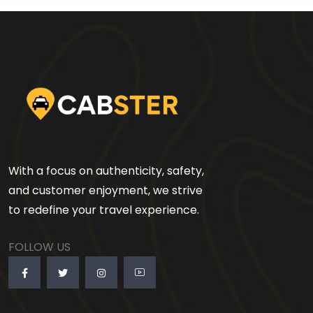
With a focus on authenticity, safety,
and customer enjoyment, we strive
to redefine your travel experience.
FOLLOW US