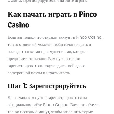
Casino, зарегистрируйтесь и начните играть.
Как начать играть в Pinco
Casino
Если вы только что открыли аккаунт в Pinco Casino,
то это отличный момент, чтобы начать играть и
насладиться всеми преимуществами, которые
предлагает это казино. Вам нужно только
зарегистрироваться, подтвердить свой адрес
электронной почты и начать играть.
Шаг 1: Зарегистрируйтесь
Для начала вам нужно зарегистрироваться на
официальном сайте Pinco Casino. Вам потребуется
только несколько минут, чтобы заполнить форму