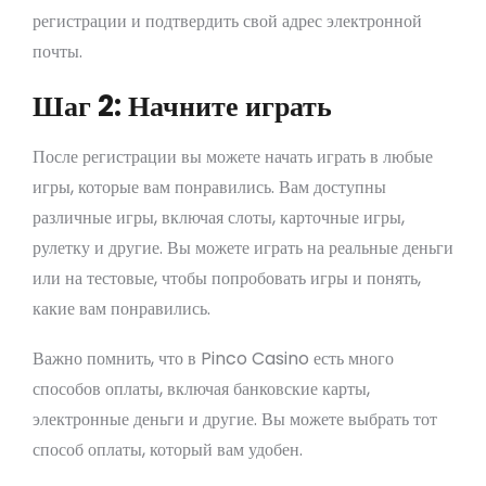
регистрации и подтвердить свой адрес электронной
почты.
Шаг 2: Начните играть
После регистрации вы можете начать играть в любые
игры, которые вам понравились. Вам доступны
различные игры, включая слоты, карточные игры,
рулетку и другие. Вы можете играть на реальные деньги
или на тестовые, чтобы попробовать игры и понять,
какие вам понравились.
Важно помнить, что в Pinco Casino есть много
способов оплаты, включая банковские карты,
электронные деньги и другие. Вы можете выбрать тот
способ оплаты, который вам удобен.