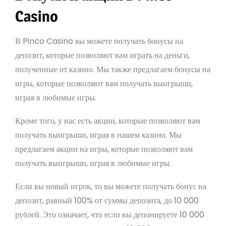
Casino
В Pinco Casino вы можете получать бонусы на
депозит, которые позволяют вам играть на деньги,
полученные от казино. Мы также предлагаем бонусы на
игры, которые позволяют вам получать выигрыши,
играя в любимые игры.
Кроме того, у нас есть акции, которые позволяют вам
получать выигрыши, играя в нашем казино. Мы
предлагаем акции на игры, которые позволяют вам
получать выигрыши, играя в любимые игры.
Если вы новый игрок, то вы можете получать бонус на
депозит, равный 100% от суммы депозита, до 10 000
рублей. Это означает, что если вы депонируете 10 000