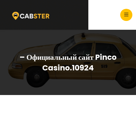
– Официальный сайт Pinco
Casino.10924