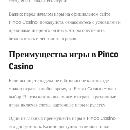
сегодня и насладитесь игрой!
Важно: перед началом игры на официальном сайте
Pinco Casino, пожалуйста, ознакомьтесь с условиями и
правилами игорного бизнеса, чтобы обеспечить
безопасность и честность игроков.
Преимущества игры в Pinco
Casino
Если вы ищете надежное и безопасное казино, где
можно играть в любое время, то Pinco Casino – ваш
выбор. В этом казино вы сможете играть в различные
игры, включая слоты, карточные игры и рулетку.
Один из главных преимуществ игры в Pinco Casino –
это доступность. Казино доступно из любой точки