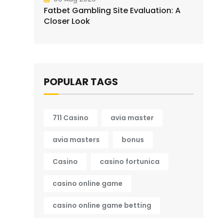
Fatbet Gambling Site Evaluation: A
Closer Look
POPULAR TAGS
711 Casino
avia master
avia masters
bonus
Casino
casino fortunica
casino online game
casino online game betting