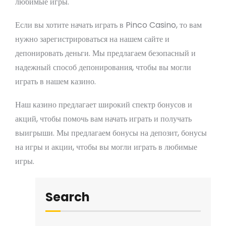
любимые игры.
Если вы хотите начать играть в Pinco Casino, то вам
нужно зарегистрироваться на нашем сайте и
депонировать деньги. Мы предлагаем безопасный и
надежный способ депонирования, чтобы вы могли
играть в нашем казино.
Наш казино предлагает широкий спектр бонусов и
акций, чтобы помочь вам начать играть и получать
выигрыши. Мы предлагаем бонусы на депозит, бонусы
на игры и акции, чтобы вы могли играть в любимые
игры.
Search