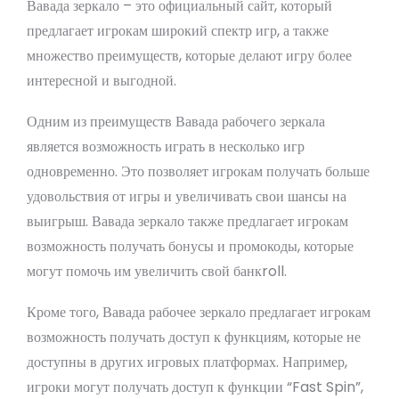
Вавада зеркало – это официальный сайт, который
предлагает игрокам широкий спектр игр, а также
множество преимуществ, которые делают игру более
интересной и выгодной.
Одним из преимуществ Вавада рабочего зеркала
является возможность играть в несколько игр
одновременно. Это позволяет игрокам получать больше
удовольствия от игры и увеличивать свои шансы на
выигрыш. Вавада зеркало также предлагает игрокам
возможность получать бонусы и промокоды, которые
могут помочь им увеличить свой банкroll.
Кроме того, Вавада рабочее зеркало предлагает игрокам
возможность получать доступ к функциям, которые не
доступны в других игровых платформах. Например,
игроки могут получать доступ к функции “Fast Spin”,