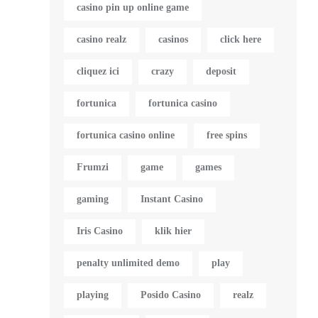
casino pin up online game
casino realz
casinos
click here
cliquez ici
crazy
deposit
fortunica
fortunica casino
fortunica casino online
free spins
Frumzi
game
games
gaming
Instant Casino
Iris Casino
klik hier
penalty unlimited demo
play
playing
Posido Casino
realz