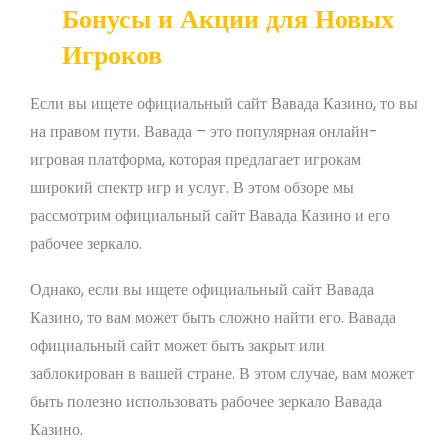
Бонусы и Акции для Новых
Игроков
Если вы ищете официальный сайт Вавада Казино, то вы
на правом пути. Вавада – это популярная онлайн-
игровая платформа, которая предлагает игрокам
широкий спектр игр и услуг. В этом обзоре мы
рассмотрим официальный сайт Вавада Казино и его
рабочее зеркало.
Однако, если вы ищете официальный сайт Вавада
Казино, то вам может быть сложно найти его. Вавада
официальный сайт может быть закрыт или
заблокирован в вашей стране. В этом случае, вам может
быть полезно использовать рабочее зеркало Вавада
Казино.