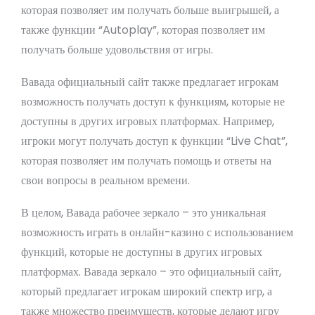
которая позволяет им получать больше выигрышей, а
также функции “Autoplay”, которая позволяет им
получать больше удовольствия от игры.
Вавада официальный сайт также предлагает игрокам
возможность получать доступ к функциям, которые не
доступны в других игровых платформах. Например,
игроки могут получать доступ к функции “Live Chat”,
которая позволяет им получать помощь и ответы на
свои вопросы в реальном времени.
В целом, Вавада рабочее зеркало – это уникальная
возможность играть в онлайн-казино с использованием
функций, которые не доступны в других игровых
платформах. Вавада зеркало – это официальный сайт,
который предлагает игрокам широкий спектр игр, а
также множество преимуществ, которые делают игру