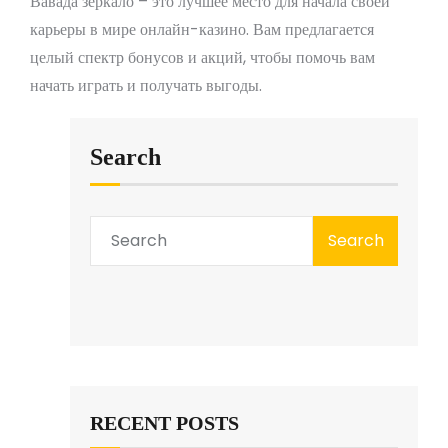
Вавада зеркало – это лучшее место для начала своей
карьеры в мире онлайн-казино. Вам предлагается
целый спектр бонусов и акций, чтобы помочь вам
начать играть и получать выгоды.
Search
Search
RECENT POSTS