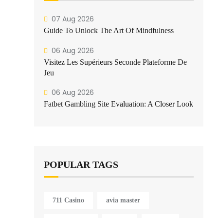
07 Aug 2026
Guide To Unlock The Art Of Mindfulness
06 Aug 2026
Visitez Les Supérieurs Seconde Plateforme De
Jeu
06 Aug 2026
Fatbet Gambling Site Evaluation: A Closer Look
POPULAR TAGS
711 Casino
avia master