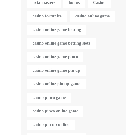
avia masters
bonus
Casino
casino fortunica
casino online game
casino online game betting
casino online game betting slots
casino online game pinco
casino online game pin up
casino online pin up game
casino pinco game
casino pinco online game
casino pin up online