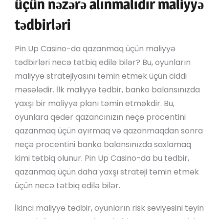
üçün nəzərə alınmalıdır maliyyə
tədbirləri
Pin Up Casino-da qazanmaq üçün maliyyə
tədbirləri necə tətbiq edilə bilər? Bu, oyunların
maliyyə stratejiyasını təmin etmək üçün ciddi
məsələdir. İlk maliyyə tədbir, banko balansınızda
yaxşı bir maliyyə planı təmin etməkdir. Bu,
oyunlara qədər qazancınızın neçə procentini
qazanmaq üçün ayırmaq və qazanmaqdan sonra
neçə procentini banko balansınızda saxlamaq
kimi tətbiq olunur. Pin Up Casino-da bu tədbir,
qazanmaq üçün daha yaxşı strateji təmin etmək
üçün necə tətbiq edilə bilər.
İkinci maliyyə tədbir, oyunların risk seviyəsini təyin