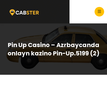
Pin Up Casino – Azrbaycanda
onlayn kazino Pin-Up.5199 (2)