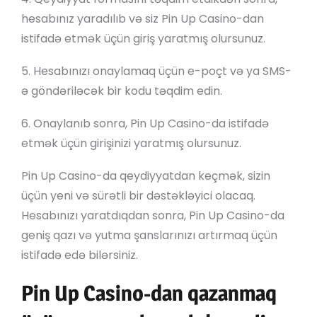
hesabınız yaradılıb və siz Pin Up Casino-dan
istifadə etmək üçün giriş yaratmış olursunuz.
5. Hesabınızı onaylamaq üçün e-poçt və ya SMS-
ə göndəriləcək bir kodu təqdim edin.
6. Onaylanıb sonra, Pin Up Casino-da istifadə
etmək üçün girişinizi yaratmış olursunuz.
Pin Up Casino-da qeydiyyatdan keçmək, sizin
üçün yeni və sürətli bir dəstəkləyici olacaq.
Hesabınızı yaratdıqdan sonra, Pin Up Casino-da
geniş qazı və yutma şanslarınızı artırmaq üçün
istifadə edə bilərsiniz.
Pin Up Casino-dan qazanmaq