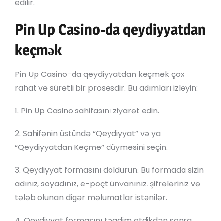
edilir.
Pin Up Casino-da qeydiyyatdan
keçmək
Pin Up Casino-da qeydiyyatdan keçmək çox
rahat və sürətli bir prosesdir. Bu adımları izləyin:
1. Pin Up Casino sahifasını ziyarət edin.
2. Sahifənin üstündə “Qeydiyyat” və ya
“Qeydiyyatdan Keçmə” düyməsini seçin.
3. Qeydiyyat formasını doldurun. Bu formada sizin
adınız, soyadınız, e-poçt ünvanınız, şifrələriniz və
tələb olunan digər məlumatlar istənilər.
4. Qeydiyyat formasını təqdim etdikdən sonra,