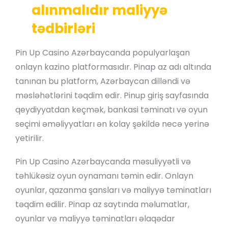
alınmalıdır maliyyə
tədbirləri
Pin Up Casino Azərbaycanda populyarlaşan
onlayn kazino platformasıdır. Pinap az adı altında
tanınan bu platform, Azərbaycan dilləndi və
məsləhətlərini təqdim edir. Pinup giriş sayfasında
qeydiyyatdan keçmək, bankasi təminatı və oyun
seçimi əməliyyatları ən kolay şəkildə necə yerinə
yetirilir.
Pin Up Casino Azərbaycanda məsuliyyətli və
təhlükəsiz oyun oynamanı təmin edir. Onlayn
oyunlar, qazanma şansları və maliyyə təminatları
təqdim edilir. Pinap az saytında məlumatlar,
oyunlar və maliyyə təminatları əlaqədar