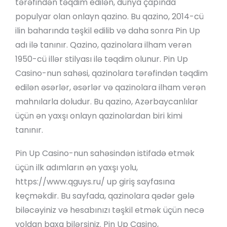
tərəfindən təqdim edilən, dünya çapında
populyar olan onlayn qazino. Bu qazino, 2014-cü
ilin baharında təşkil edilib və daha sonra Pin Up
adı ilə tanınır. Qazino, qazinolara ilham verən
1950-cü illər stilyası ilə təqdim olunur. Pin Up
Casino-nun sahəsi, qazinolara tərəfindən təqdim
edilən əsərlər, əsərlər və qazinolara ilham verən
mahnılarla doludur. Bu qazino, Azərbaycanlılar
üçün ən yaxşı onlayn qazinolardan biri kimi
tanınır.
Pin Up Casino-nun sahəsindən istifadə etmək
üçün ilk adımların ən yaxşı yolu,
https://www.qguys.ru/ up giriş sayfasına
keçməkdir. Bu sayfada, qazinolara qədər gələ
biləcəyiniz və hesabınızı təşkil etmək üçün necə
yoldan baxa bilərsiniz. Pin Up Casino,