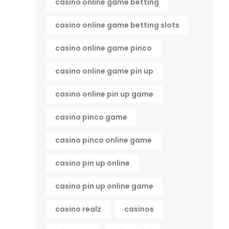
casino online game betting
casino online game betting slots
casino online game pinco
casino online game pin up
casino online pin up game
casino pinco game
casino pinco online game
casino pin up online
casino pin up online game
casino realz
casinos