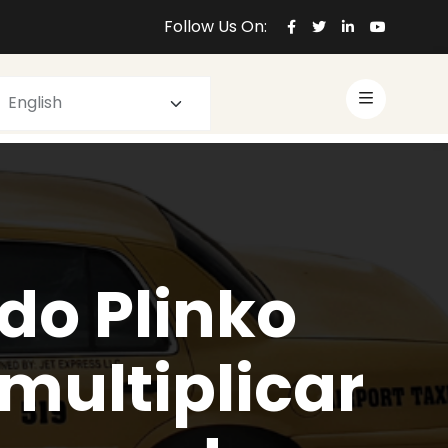
Follow Us On:
do Plinko
multiplicar