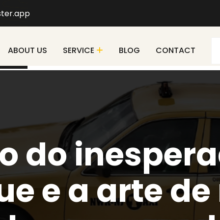
ter.app
ABOUT US
SERVICE
BLOG
CONTACT
 do inespera
 e a arte de 