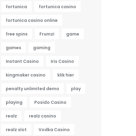
fortunica
fortunica casino
fortunica casino online
free spins
Frumzi
game
games
gaming
Instant Casino
Iris Casino
kingmaker casino
klik hier
penalty unlimited demo
play
playing
Posido Casino
realz
realz casino
realz slot
Vodka Casino