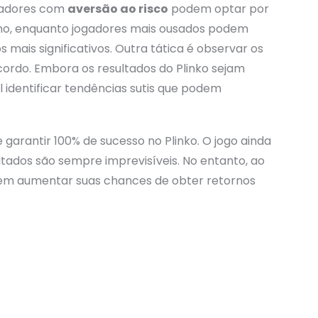
ogadores com
aversão ao risco
podem optar por
no, enquanto jogadores mais ousados podem
mais significativos. Outra tática é observar os
cordo. Embora os resultados do Plinko sejam
l identificar tendências sutis que podem
garantir 100% de sucesso no Plinko. O jogo ainda
ultados são sempre imprevisíveis. No entanto, ao
odem aumentar suas chances de obter retornos
:
erados para equilibrar a probabilidade de
para evitar perdas excessivas.