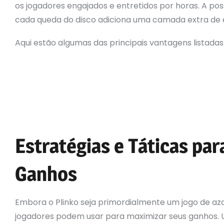
os jogadores engajados e entretidos por horas. A poss
cada queda do disco adiciona uma camada extra de 
Aqui estão algumas das principais vantagens listadas
Simplicidade e facilidade de aprendizado.
Alto potencial de retorno sobre o investimento.
Experiência de jogo imersiva e emocionante.
Disponibilidade em diversas plataformas online.
Variedade de níveis de risco para escolher.
Estratégias e Táticas pa
Ganhos
Embora o Plinko seja primordialmente um jogo de aza
jogadores podem usar para maximizar seus ganhos.