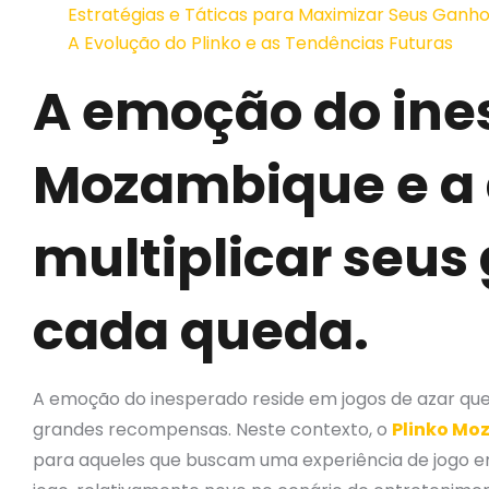
Estratégias e Táticas para Maximizar Seus Ganh
A Evolução do Plinko e as Tendências Futuras
A emoção do ine
Mozambique e a 
multiplicar seu
cada queda.
A emoção do inesperado reside em jogos de azar q
grandes recompensas. Neste contexto, o
Plinko Mo
para aqueles que buscam uma experiência de jogo e