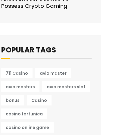
Possess Crypto Gaming
POPULAR TAGS
711 Casino
avia master
avia masters
avia masters slot
bonus
Casino
casino fortunica
casino online game