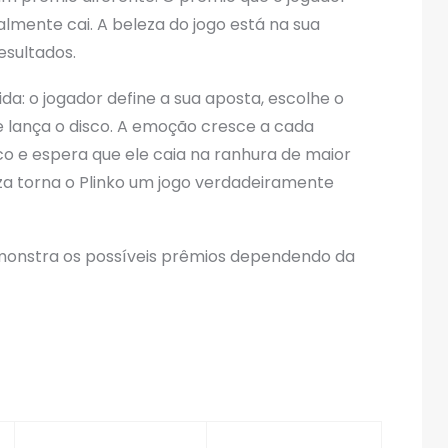
mente cai. A beleza do jogo está na sua
esultados.
: o jogador define a sua aposta, escolhe o
 e lança o disco. A emoção cresce a cada
co e espera que ele caia na ranhura de maior
za torna o Plinko um jogo verdadeiramente
emonstra os possíveis prêmios dependendo da
5€
40%