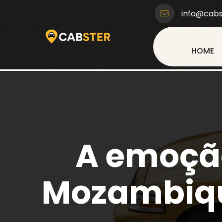
info@cabs
HOME
A emoção
Mozambique