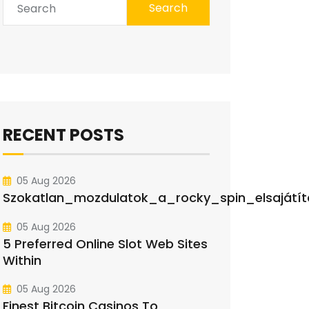
Search
RECENT POSTS
05 Aug 2026
Szokatlan_mozdulatok_a_rocky_spin_elsajátít
05 Aug 2026
5 Preferred Online Slot Web Sites
Within
05 Aug 2026
Finest Bitcoin Casinos To