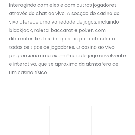
interagindo com eles e com outros jogadores
através do chat ao vivo. A secção de casino ao
vivo oferece uma variedade de jogos, incluindo
blackjack, roleta, baccarat e poker, com
diferentes limites de apostas para atender a
todos os tipos de jogadores. O casino ao vivo
proporciona uma experiência de jogo envolvente
e interativa, que se aproxima da atmosfera de
um casino físico.
Tipo de Jogo
Provedor de Software
Prémio Máximo
Slot com
Microgaming
€5.000.000
Jackpot
Roleta Ao
Evolution