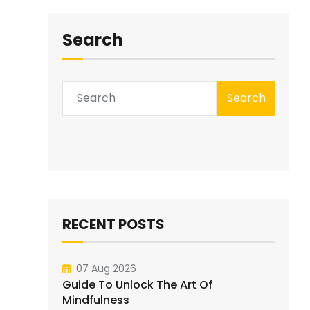
Search
Search
RECENT POSTS
07 Aug 2026
Guide To Unlock The Art Of
Mindfulness