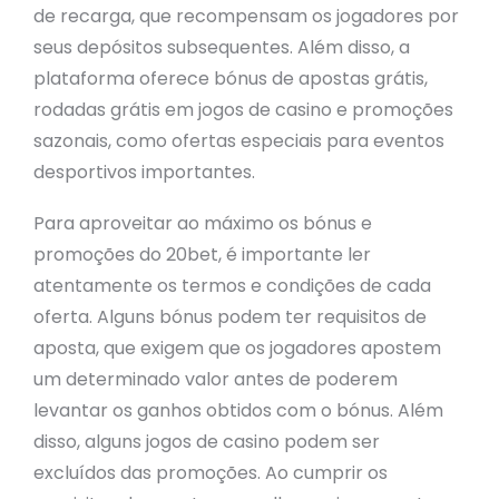
de recarga, que recompensam os jogadores por
seus depósitos subsequentes. Além disso, a
plataforma oferece bónus de apostas grátis,
rodadas grátis em jogos de casino e promoções
sazonais, como ofertas especiais para eventos
desportivos importantes.
Para aproveitar ao máximo os bónus e
promoções do 20bet, é importante ler
atentamente os termos e condições de cada
oferta. Alguns bónus podem ter requisitos de
aposta, que exigem que os jogadores apostem
um determinado valor antes de poderem
levantar os ganhos obtidos com o bónus. Além
disso, alguns jogos de casino podem ser
excluídos das promoções. Ao cumprir os