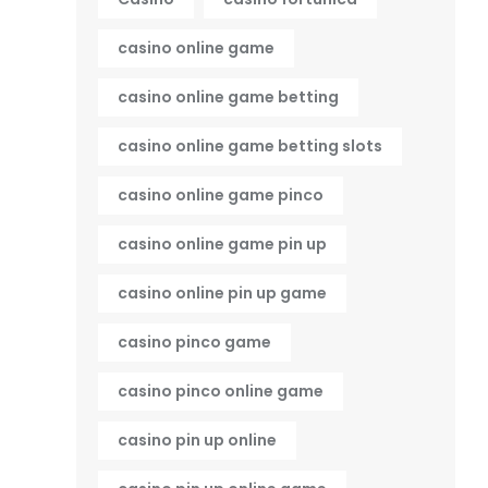
casino online game
casino online game betting
casino online game betting slots
casino online game pinco
casino online game pin up
casino online pin up game
casino pinco game
casino pinco online game
casino pin up online