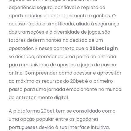
experiência segura, confiável e repleta de
oportunidades de entretenimento e ganhos. O
acesso rápido e simplificado, aliado à segurança
das transações e à diversidade de jogos, são
fatores determinantes na decisão de um
apostador. É nesse contexto que o
20bet login
se destaca, oferecendo uma porta de entrada
para um universo de apostas e jogos de casino
online. Compreender como acessar e aproveitar
ao máximo os recursos do 20bet é o primeiro
passo para uma jornada emocionante no mundo
do entretenimento digital.
A plataforma 20bet tem se consolidado como
uma opção popular entre os jogadores
portugueses devido à sua interface intuitiva,