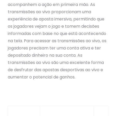
acompanhem a ação em primeira mão. As
transmissões ao vivo proporcionam uma
experiência de aposta imersiva, permitindo que
os jogadores vejam o jogo e tomem decisões
informadas com base no que está acontecendo
na tela. Para acessar as transmissões ao vivo, os
jogadores precisam ter uma conta ativa e ter
depositado dinheiro na sua conta. As
transmissões ao vivo são uma excelente forma
de desfrutar das apostas desportivas ao vivo e
aumentar o potencial de ganhos.
Modalidade Desportiva
Tipos de Apostas
Odds Médias
Resultado Final,
1.85