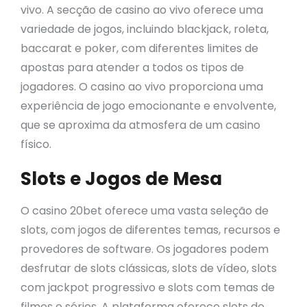
vivo. A secção de casino ao vivo oferece uma
variedade de jogos, incluindo blackjack, roleta,
baccarat e poker, com diferentes limites de
apostas para atender a todos os tipos de
jogadores. O casino ao vivo proporciona uma
experiência de jogo emocionante e envolvente,
que se aproxima da atmosfera de um casino
físico.
Slots e Jogos de Mesa
O casino 20bet oferece uma vasta seleção de
slots, com jogos de diferentes temas, recursos e
provedores de software. Os jogadores podem
desfrutar de slots clássicas, slots de vídeo, slots
com jackpot progressivo e slots com temas de
filmes e séries. A plataforma oferece slots de