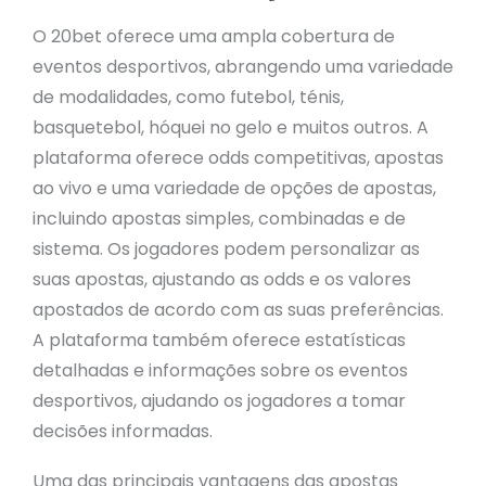
O 20bet oferece uma ampla cobertura de
eventos desportivos, abrangendo uma variedade
de modalidades, como futebol, ténis,
basquetebol, hóquei no gelo e muitos outros. A
plataforma oferece odds competitivas, apostas
ao vivo e uma variedade de opções de apostas,
incluindo apostas simples, combinadas e de
sistema. Os jogadores podem personalizar as
suas apostas, ajustando as odds e os valores
apostados de acordo com as suas preferências.
A plataforma também oferece estatísticas
detalhadas e informações sobre os eventos
desportivos, ajudando os jogadores a tomar
decisões informadas.
Uma das principais vantagens das apostas