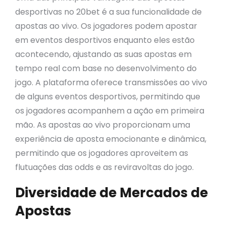
desportivas no 20bet é a sua funcionalidade de
apostas ao vivo. Os jogadores podem apostar
em eventos desportivos enquanto eles estão
acontecendo, ajustando as suas apostas em
tempo real com base no desenvolvimento do
jogo. A plataforma oferece transmissões ao vivo
de alguns eventos desportivos, permitindo que
os jogadores acompanhem a ação em primeira
mão. As apostas ao vivo proporcionam uma
experiência de aposta emocionante e dinâmica,
permitindo que os jogadores aproveitem as
flutuações das odds e as reviravoltas do jogo.
Diversidade de Mercados de
Apostas