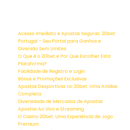
Acesso Imediato e Apostas Seguras: 20bet
Portugal – Seu Portal para Ganhos e
Diversão Sem Limites.
O Que é o 20bet e Por Que Escolher Esta
Plataforma?
Facilidade de Registro e Login
Bónus e Promoções Exclusivas
Apostas Desportivas no 20bet: Uma Análise
Completa
Diversidade de Mercados de Apostas
Apostas Ao Vivo e Streaming
O Casino 20bet: Uma Experiência de Jogo
Premium