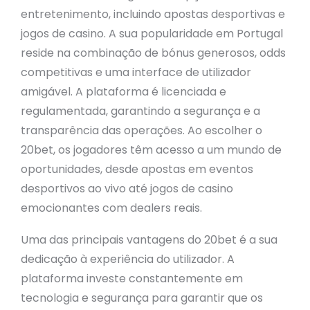
entretenimento, incluindo apostas desportivas e
jogos de casino. A sua popularidade em Portugal
reside na combinação de bónus generosos, odds
competitivas e uma interface de utilizador
amigável. A plataforma é licenciada e
regulamentada, garantindo a segurança e a
transparência das operações. Ao escolher o
20bet, os jogadores têm acesso a um mundo de
oportunidades, desde apostas em eventos
desportivos ao vivo até jogos de casino
emocionantes com dealers reais.
Uma das principais vantagens do 20bet é a sua
dedicação à experiência do utilizador. A
plataforma investe constantemente em
tecnologia e segurança para garantir que os