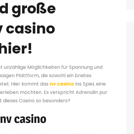
nd große
v casino
hier!
tet unzählige Möglichkeiten für Spannung und
ssigen Plattform, die sowohl ein breites
etet. Hier kommt das
nv casino
ins Spiel, eine
e erleben möchten. Es verspricht Adrenalin pur
 dieses Casino so besonders?
 nv casino