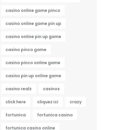
casino online game pinco
casino online game pin up
casino online pin up game
casino pinco game
casino pinco online game
casino pin up online game
casino realz
casinos
click here
cliquez ici
crazy
fortunica
fortunica casino
fortunica casino online