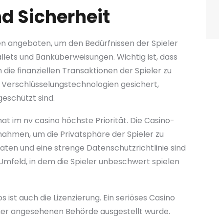
 Sicherheit
 angeboten, um den Bedürfnissen der Spieler
lets und Banküberweisungen. Wichtig ist, dass
die finanziellen Transaktionen der Spieler zu
Verschlüsselungstechnologien gesichert,
geschützt sind.
at im nv casino höchste Priorität. Die Casino-
nahmen, um die Privatsphäre der Spieler zu
aten und eine strenge Datenschutzrichtlinie sind
 Umfeld, in dem die Spieler unbeschwert spielen
 ist auch die Lizenzierung. Ein seriöses Casino
 einer angesehenen Behörde ausgestellt wurde.