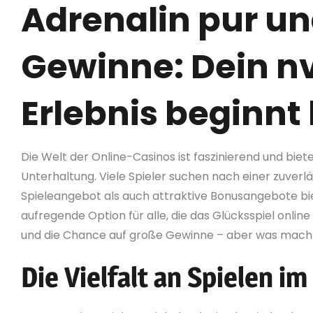
Adrenalin pur u
Gewinne: Dein n
Erlebnis beginnt 
Die Welt der Online-Casinos ist faszinierend und bie
Unterhaltung. Viele Spieler suchen nach einer zuverlä
Spieleangebot als auch attraktive Bonusangebote bi
aufregende Option für alle, die das Glücksspiel onlin
und die Chance auf große Gewinne – aber was macht
Die Vielfalt an Spielen im