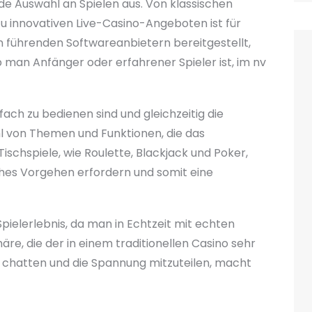
de Auswahl an Spielen aus. Von klassischen
zu innovativen Live-Casino-Angeboten ist für
 führenden Softwareanbietern bereitgestellt,
ob man Anfänger oder erfahrener Spieler ist, im nv
fach zu bedienen sind und gleichzeitig die
hl von Themen und Funktionen, die das
ischspiele, wie Roulette, Blackjack und Poker,
sches Vorgehen erfordern und somit eine
pielerlebnis, da man in Echtzeit mit echten
re, die der in einem traditionellen Casino sehr
u chatten und die Spannung mitzuteilen, macht