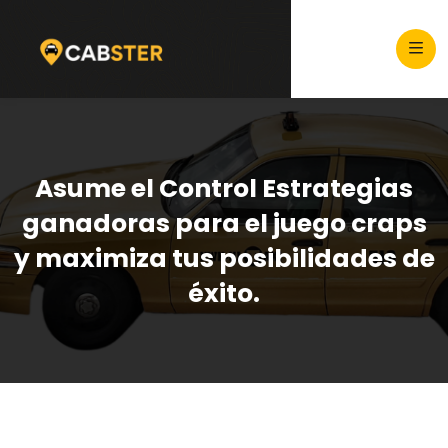
Asume el Control Estrategias
ganadoras para el juego craps
y maximiza tus posibilidades de
éxito.