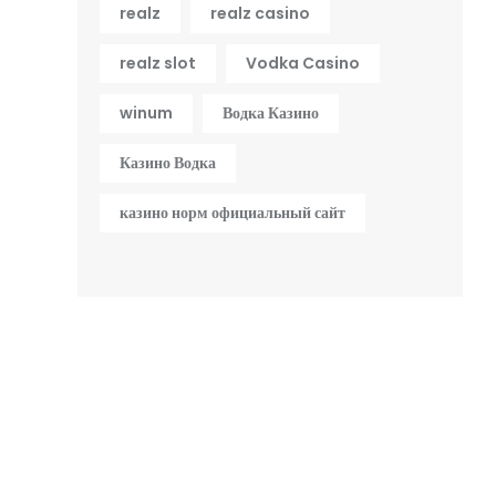
realz
realz casino
realz slot
Vodka Casino
winum
Водка Казино
Казино Водка
казино норм официальный сайт