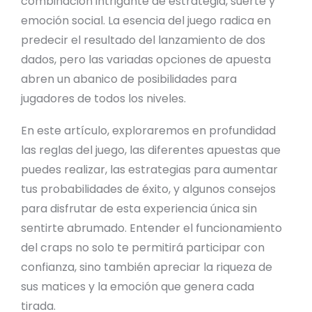
combinación intrigante de estrategia, suerte y
emoción social. La esencia del juego radica en
predecir el resultado del lanzamiento de dos
dados, pero las variadas opciones de apuesta
abren un abanico de posibilidades para
jugadores de todos los niveles.
En este artículo, exploraremos en profundidad
las reglas del juego, las diferentes apuestas que
puedes realizar, las estrategias para aumentar
tus probabilidades de éxito, y algunos consejos
para disfrutar de esta experiencia única sin
sentirte abrumado. Entender el funcionamiento
del craps no solo te permitirá participar con
confianza, sino también apreciar la riqueza de
sus matices y la emoción que genera cada
tirada.