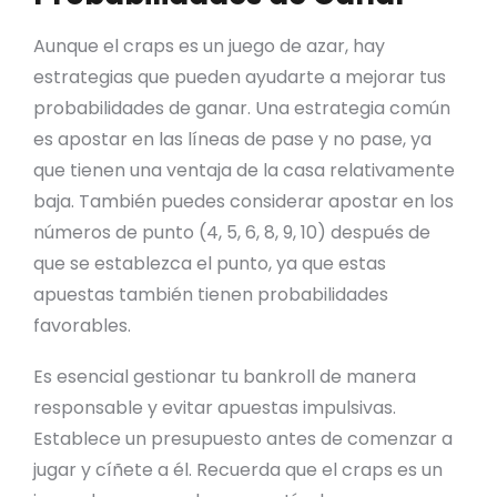
Aunque el craps es un juego de azar, hay
estrategias que pueden ayudarte a mejorar tus
probabilidades de ganar. Una estrategia común
es apostar en las líneas de pase y no pase, ya
que tienen una ventaja de la casa relativamente
baja. También puedes considerar apostar en los
números de punto (4, 5, 6, 8, 9, 10) después de
que se establezca el punto, ya que estas
apuestas también tienen probabilidades
favorables.
Es esencial gestionar tu bankroll de manera
responsable y evitar apuestas impulsivas.
Establece un presupuesto antes de comenzar a
jugar y cíñete a él. Recuerda que el craps es un