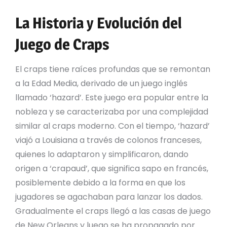
La Historia y Evolución del
Juego de Craps
El craps tiene raíces profundas que se remontan
a la Edad Media, derivado de un juego inglés
llamado ‘hazard’. Este juego era popular entre la
nobleza y se caracterizaba por una complejidad
similar al craps moderno. Con el tiempo, ‘hazard’
viajó a Louisiana a través de colonos franceses,
quienes lo adaptaron y simplificaron, dando
origen a ‘crapaud’, que significa sapo en francés,
posiblemente debido a la forma en que los
jugadores se agachaban para lanzar los dados.
Gradualmente el craps llegó a las casas de juego
de New Orleans y luego se ha propagado por