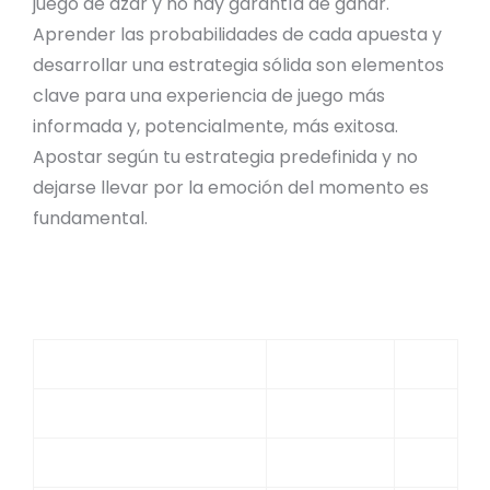
juego de azar y no hay garantía de ganar.
Aprender las probabilidades de cada apuesta y
desarrollar una estrategia sólida son elementos
clave para una experiencia de juego más
informada y, potencialmente, más exitosa.
Apostar según tu estrategia predefinida y no
dejarse llevar por la emoción del momento es
fundamental.
Apuesta
Probabilidad de Ganar
Pago
Pass Line
49.29%
1:1
Don’t Pass Line
49.29%
1:1
Come
49.29%
1:1