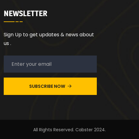
NEWSLETTER
Sign Up to get updates & news about
us .
SUBSCRIBE NOW
All Rights Reserved. Cabster 2024.