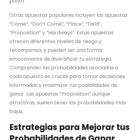
punto.
Otras apuestas populares incluyen las apuestas
“Come”, “Don’t Come”, “Place”, “Field”,
“Proposition” y “Hardways”. Estas apuestas
ofrecen diferentes niveles de riesgo y
recompensa, y pueden ser una forma
emocionante de diversificar tu estrategia.
Comprender las probabilidades asociadas a
cada apuesta es crucial para tomar decisiones
informadas y maximizar tus posibilidades de
ganar. Las apuestas “Proposition” aunque
atractivas, suelen tener las probabilidades más
bajas.
Estrategias para Mejorar tus
Probabilidades de Ganar