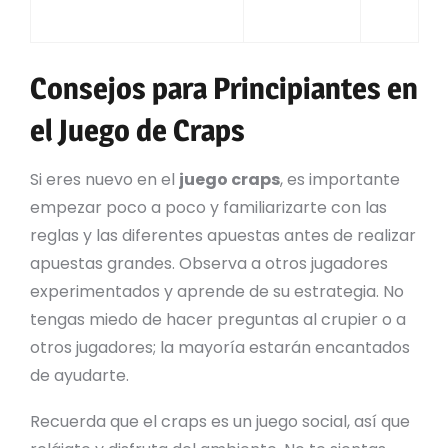
Don’t Come
49.29%
1:1
Consejos para Principiantes en
el Juego de Craps
Si eres nuevo en el
juego craps
, es importante
empezar poco a poco y familiarizarte con las
reglas y las diferentes apuestas antes de realizar
apuestas grandes. Observa a otros jugadores
experimentados y aprende de su estrategia. No
tengas miedo de hacer preguntas al crupier o a
otros jugadores; la mayoría estarán encantados
de ayudarte.
Recuerda que el craps es un juego social, así que