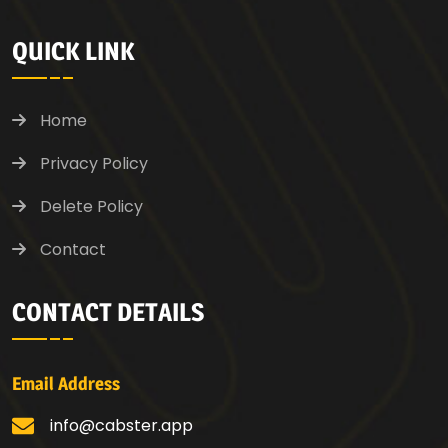
QUICK LINK
Home
Privacy Policy
Delete Policy
Contact
CONTACT DETAILS
Email Address
info@cabster.app