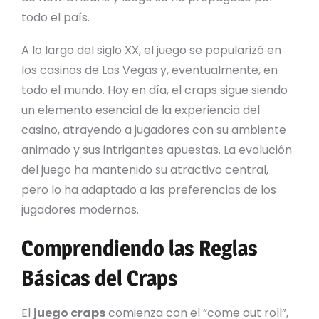
todo el país.
A lo largo del siglo XX, el juego se popularizó en
los casinos de Las Vegas y, eventualmente, en
todo el mundo. Hoy en día, el craps sigue siendo
un elemento esencial de la experiencia del
casino, atrayendo a jugadores con su ambiente
animado y sus intrigantes apuestas. La evolución
del juego ha mantenido su atractivo central,
pero lo ha adaptado a las preferencias de los
jugadores modernos.
Comprendiendo las Reglas
Básicas del Craps
El
juego craps
comienza con el “come out roll”,