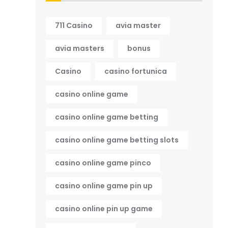
711 Casino
avia master
avia masters
bonus
Casino
casino fortunica
casino online game
casino online game betting
casino online game betting slots
casino online game pinco
casino online game pin up
casino online pin up game