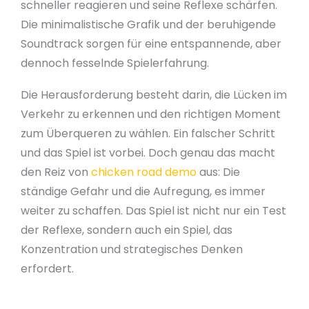
schneller reagieren und seine Reflexe schärfen.
Die minimalistische Grafik und der beruhigende
Soundtrack sorgen für eine entspannende, aber
dennoch fesselnde Spielerfahrung.
Die Herausforderung besteht darin, die Lücken im
Verkehr zu erkennen und den richtigen Moment
zum Überqueren zu wählen. Ein falscher Schritt
und das Spiel ist vorbei. Doch genau das macht
den Reiz von
chicken road demo
aus: Die
ständige Gefahr und die Aufregung, es immer
weiter zu schaffen. Das Spiel ist nicht nur ein Test
der Reflexe, sondern auch ein Spiel, das
Konzentration und strategisches Denken
erfordert.
Element