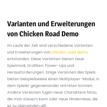
Diskussionen über Strategien
Feedback an die Entwickler
Varianten und Erweiterungen
von Chicken Road Demo
Im Laufe der Zeit sind verschiedene Varianten
und Erweiterungen von
chicken road demo
entstanden. Diese Varianten bieten neue
Spielmodi, Grafiken, Power-Ups und
Herausforderungen. Einige Versionen des Spiels
bieten beispielsweise einen Multiplayer-Modus, in
dem Spieler gegeneinander antreten können.
Andere Versionen fügen neue Charaktere hinzu,
die man steuern kann oder neue Hindernisse, die
es zu überwinden gilt.