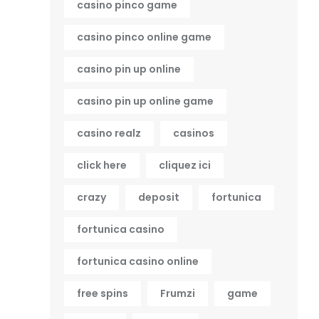
casino pinco game
casino pinco online game
casino pin up online
casino pin up online game
casino realz
casinos
click here
cliquez ici
crazy
deposit
fortunica
fortunica casino
fortunica casino online
free spins
Frumzi
game