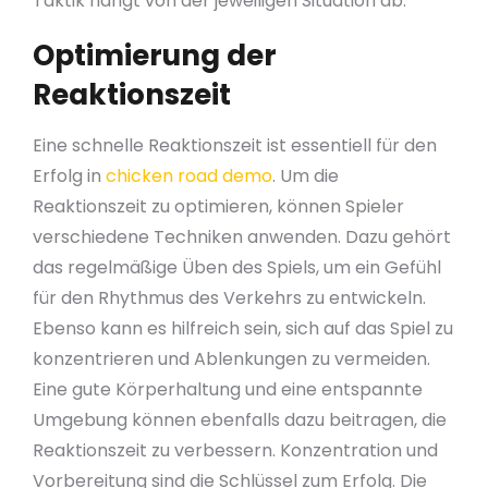
Taktik hängt von der jeweiligen Situation ab.
Optimierung der
Reaktionszeit
Eine schnelle Reaktionszeit ist essentiell für den
Erfolg in
chicken road demo
. Um die
Reaktionszeit zu optimieren, können Spieler
verschiedene Techniken anwenden. Dazu gehört
das regelmäßige Üben des Spiels, um ein Gefühl
für den Rhythmus des Verkehrs zu entwickeln.
Ebenso kann es hilfreich sein, sich auf das Spiel zu
konzentrieren und Ablenkungen zu vermeiden.
Eine gute Körperhaltung und eine entspannte
Umgebung können ebenfalls dazu beitragen, die
Reaktionszeit zu verbessern. Konzentration und
Vorbereitung sind die Schlüssel zum Erfolg. Die