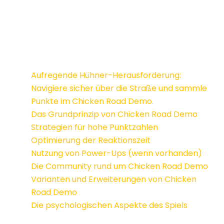
Aufregende Hühner-Herausforderung:
Navigiere sicher über die Straße und sammle
Punkte im Chicken Road Demo.
Das Grundprinzip von Chicken Road Demo
Strategien für hohe Punktzahlen
Optimierung der Reaktionszeit
Nutzung von Power-Ups (wenn vorhanden)
Die Community rund um Chicken Road Demo
Varianten und Erweiterungen von Chicken
Road Demo
Die psychologischen Aspekte des Spiels