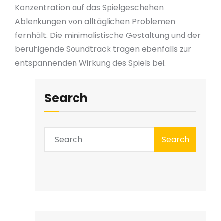
Konzentration auf das Spielgeschehen
Ablenkungen von alltäglichen Problemen
fernhält. Die minimalistische Gestaltung und der
beruhigende Soundtrack tragen ebenfalls zur
entspannenden Wirkung des Spiels bei.
Search
Search