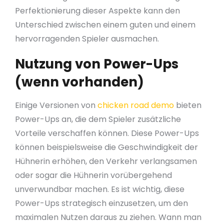
Perfektionierung dieser Aspekte kann den
Unterschied zwischen einem guten und einem
hervorragenden Spieler ausmachen.
Nutzung von Power-Ups
(wenn vorhanden)
Einige Versionen von
chicken road demo
bieten
Power-Ups an, die dem Spieler zusätzliche
Vorteile verschaffen können. Diese Power-Ups
können beispielsweise die Geschwindigkeit der
Hühnerin erhöhen, den Verkehr verlangsamen
oder sogar die Hühnerin vorübergehend
unverwundbar machen. Es ist wichtig, diese
Power-Ups strategisch einzusetzen, um den
maximalen Nutzen daraus zu ziehen. Wann man