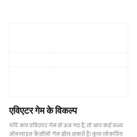
समस्या
समाधान
अपने इंटरनेट कनेक्शन की
गेम लोड नहीं हो
जाँच करें और गेम को फिर से
रहा है
लोड करें।
बर्बाद ट्रांजैक्शन
ग्राहक सहायता से संपर्क करें।
एकोन्यूट में
अपना यूजरनेम और पासवर्ड
लॉग इन करने
जांचें।
में समस्या
एविएटर गेम के विकल्प
यदि आप एविएटर गेम से ऊब गए हैं, तो आप कई अन्य
ऑनलाइन कैसीनो गेम खेल सकते हैं। कुछ लोकप्रिय