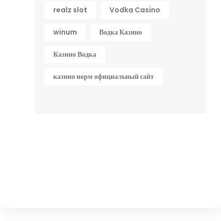
realz slot
Vodka Casino
winum
Водка Казино
Казино Водка
казино норм официальный сайт