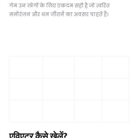
गेम उन लोगों के लिए एकदम सही है जो त्वरित
मनोरंजन और धन जीतने का अवसर चाहते हैं।
गेम का नाम
प्रकार
जीतने की संभावना
अधिकतम लाभ
कैसीनो
एविएटर
अनिश्चित
अनिश्चित
गेम
स्लॉट
कैसीनो
मध्यम
उच्च
मशीन
गेम
कैसीनो
रूलेट
मध्यम
मध्यम
गेम
एविएटर कैसे खेलें?