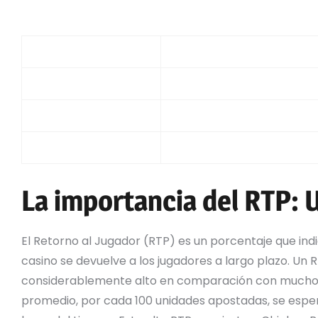
Riesgo
Potencial de Recompensa
Fácil
Bajo
Medio
Moderado
Difícil
Alto
Hardcore
Extremadamente Alto
La importancia del RTP: 
El Retorno al Jugador (RTP) es un porcentaje que in
casino se devuelve a los jugadores a largo plazo. Un
considerablemente alto en comparación con muchos ot
promedio, por cada 100 unidades apostadas, se esper