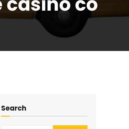
 casino co
Search