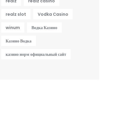
realz
realz casino
realz slot
Vodka Casino
winum
Водка Казино
Казино Водка
казино норм официальный сайт