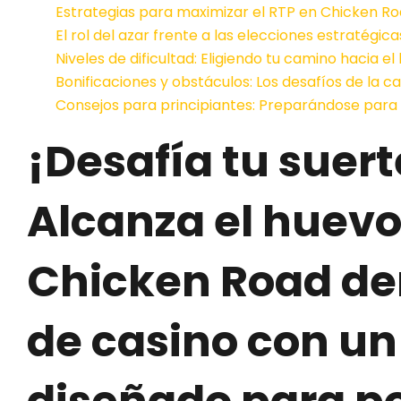
Estrategias para maximizar el RTP en Chicken 
El rol del azar frente a las elecciones estratégica
Niveles de dificultad: Eligiendo tu camino hacia e
Bonificaciones y obstáculos: Los desafíos de la c
Consejos para principiantes: Preparándose para 
¡Desafía tu suert
Alcanza el huevo
Chicken Road de
de casino con un