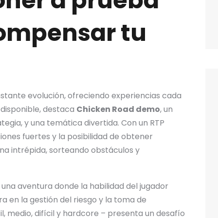
oner a prueba
compensar tu
nstante evolución, ofreciendo experiencias cada
 disponible, destaca
Chicken Road demo
, un
tegia, y una temática divertida. Con un RTP
ones fuertes y la posibilidad de obtener
ina intrépida, sorteando obstáculos y
 una aventura donde la habilidad del jugador
a en la gestión del riesgo y la toma de
il, medio, difícil y hardcore – presenta un desafío