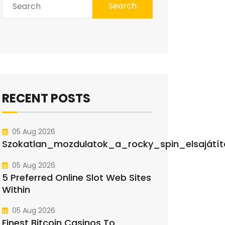
Search
RECENT POSTS
05 Aug 2026
Szokatlan_mozdulatok_a_rocky_spin_elsajátít
05 Aug 2026
5 Preferred Online Slot Web Sites
Within
05 Aug 2026
Finest Bitcoin Casinos To