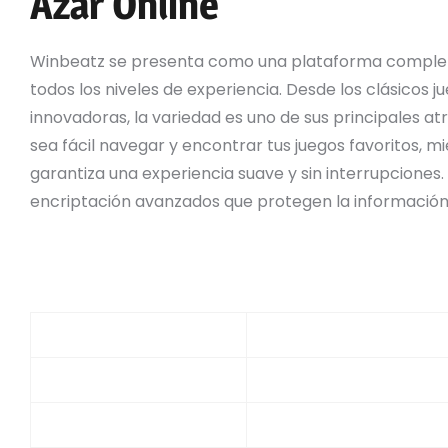
Azar Online
Winbeatz se presenta como una plataforma completa,
todos los niveles de experiencia. Desde los clásico
innovadoras, la variedad es uno de sus principales atra
sea fácil navegar y encontrar tus juegos favoritos, m
garantiza una experiencia suave y sin interrupciones.
encriptación avanzados que protegen la información p
Tipo de Juego
Proveedores Principales
Porcentaje de Retorno al Jugador (RTP)
Tragamonedas
NetEnt, Microgaming, P
Ruleta
Evolution Gaming, Prag
Blackjack
Evolution Gaming, NetE