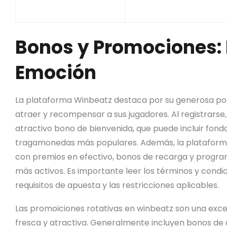
Póker
NetEnt, Microgaming
Bonos y Promociones:
Emoción
La plataforma Winbeatz destaca por su generosa pol
atraer y recompensar a sus jugadores. Al registrarse
atractivo bono de bienvenida, que puede incluir fondos
tragamonedas más populares. Además, la plataform
con premios en efectivo, bonos de recarga y program
más activos. Es importante leer los términos y con
requisitos de apuesta y las restricciones aplicables.
Las promoiciones rotativas en winbeatz son una exc
fresca y atractiva. Generalmente incluyen bonos de d