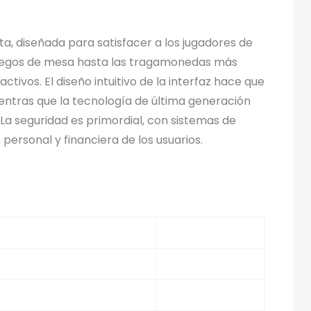
 diseñada para satisfacer a los jugadores de
s juegos de mesa hasta las tragamonedas más
ctivos. El diseño intuitivo de la interfaz hace que
ientras que la tecnología de última generación
 La seguridad es primordial, con sistemas de
ersonal y financiera de los usuarios.
lay’n GO
95% – 98%
matic Play
97%
nt
98% – 99%