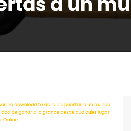
ertas a un m
casino download te abre las puertas a un mundo
lidad de ganar a lo grande desde cualquier lugar.
r Online