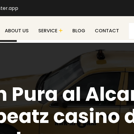
ter.app
ABOUT US
SERVICE
BLOG
CONTACT
 Pura al Alca
eatz casino 