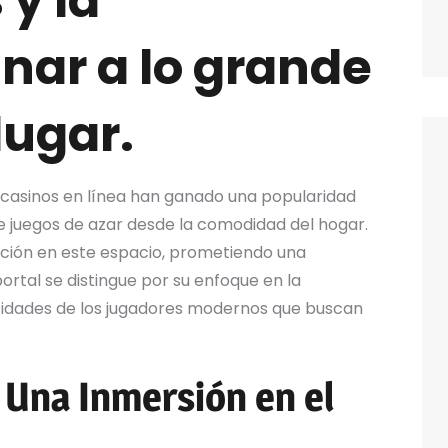
 y la
anar a lo grande
lugar.
s casinos en línea han ganado una popularidad
 juegos de azar desde la comodidad del hogar.
ción en este espacio, prometiendo una
ortal se distingue por su enfoque en la
esidades de los jugadores modernos que buscan
 Una Inmersión en el