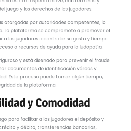
rencia es otro aspecto clave, con términos y
el juego y los derechos de los jugadores.
ias otorgadas por autoridades competentes, lo
ble. La plataforma se compromete a promover el
 a los jugadores a controlar su gasto y tiempo
acceso a recursos de ayuda para la ludopatía.
riguroso y está diseñado para prevenir el fraude
nar documentos de identificación válidos y
dad. Este proceso puede tomar algún tiempo,
egridad de la plataforma.
ilidad y Comodidad
 para facilitar a los jugadores el depósito y
crédito y débito, transferencias bancarias,