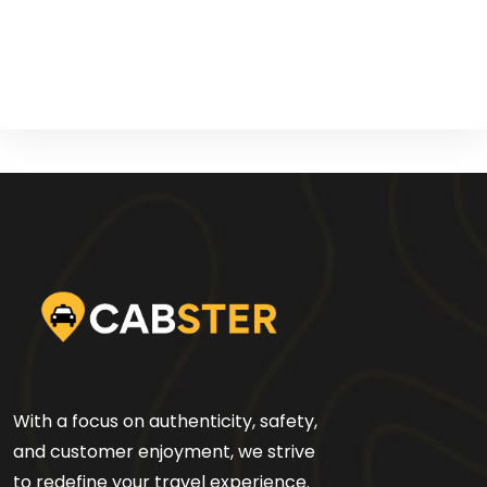
With a focus on authenticity, safety,
and customer enjoyment, we strive
to redefine your travel experience.