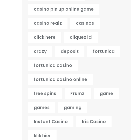
casino pin up online game
casino realz
casinos
click here
cliquez ici
crazy
deposit
fortunica
fortunica casino
fortunica casino online
free spins
Frumzi
game
games
gaming
Instant Casino
Iris Casino
klik hier