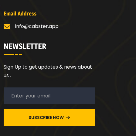
Email Address
info@cabster.app
NEWSLETTER
Sign Up to get updates & news about
us .
SUBSCRIBE NOW