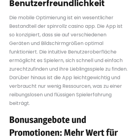
Benutzerfreundlichkeit
Die mobile Optimierung ist ein wesentlicher
Bestandteil der spinrollz casino app. Die App ist
so konzipiert, dass sie auf verschiedenen
Geräten und Bildschirmgrößen optimal
funktioniert. Die intuitive Benutzeroberfläche
ermöglicht es Spielern, sich schnell und einfach
zurechtzufinden und ihre Lieblingsspiele zu finden.
Darüber hinaus ist die App leichtgewichtig und
verbraucht nur wenig Ressourcen, was zu einer
reibungslosen und flüssigen Spielerfahrung
beiträgt.
Bonusangebote und
Promotionen: Mehr Wert für