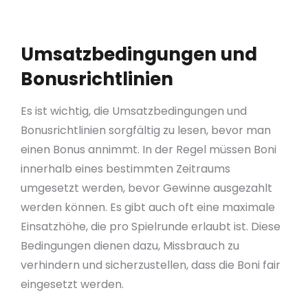
Regelmäßige Freispiele
Exklusive Promotionen
Umsatzbedingungen und
Bonusrichtlinien
Es ist wichtig, die Umsatzbedingungen und
Bonusrichtlinien sorgfältig zu lesen, bevor man
einen Bonus annimmt. In der Regel müssen Boni
innerhalb eines bestimmten Zeitraums
umgesetzt werden, bevor Gewinne ausgezahlt
werden können. Es gibt auch oft eine maximale
Einsatzhöhe, die pro Spielrunde erlaubt ist. Diese
Bedingungen dienen dazu, Missbrauch zu
verhindern und sicherzustellen, dass die Boni fair
eingesetzt werden.