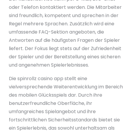
oder Telefon kontaktiert werden. Die Mitarbeiter
sind freundlich, kompetent und sprechen in der
Regel mehrere Sprachen. Zusätzlich wird eine
umfassende FAQ-Sektion angeboten, die
Antworten auf die häufigsten Fragen der Spieler
liefert. Der Fokus liegt stets auf der Zufriedenheit
der Spieler und der Bereitstellung eines sicheren
und angenehmen Spielerlebnisses.
Die spinrollz casino app stellt eine
vielversprechende Weiterentwicklung im Bereich
des mobilen Glücksspiels dar. Durch ihre
benutzerfreundliche Oberfläche, ihr
umfangreiches Spielangebot und ihre
fortschrittlichen Sicherheitsstandards bietet sie
ein Spielerlebnis, das sowohl unterhaltsam als