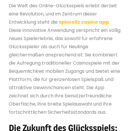
Die Welt des Online-Glücksspiels erlebt derzeit
eine Revolution, und im Zentrum dieser
Entwicklung steht die
spinrollz casino app
.
Diese innovative Anwendung verspricht ein völlig
neues Spielerlebnis, das sowohl für erfahrene
Glücksspieler als auch für Neulinge
gleichermaßen ansprechend ist. Sie kombiniert
die Aufregung traditioneller Casinospiele mit der
Bequemlichkeit mobilen Zugangs und bietet eine
Plattform, die für grenzenlosen Spielspaß und
attraktive Gewinnchancen steht. Die App
zeichnet sich durch ihre benutzerfreundliche
Oberfläche, ihre breite Spielauswahl und ihre
fortschrittlichen Sicherheitsstandards aus.
Die Zukunft des Glücksspiels: