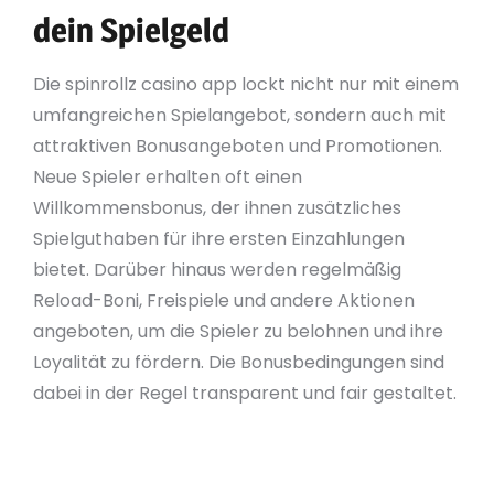
dein Spielgeld
Die spinrollz casino app lockt nicht nur mit einem
umfangreichen Spielangebot, sondern auch mit
attraktiven Bonusangeboten und Promotionen.
Neue Spieler erhalten oft einen
Willkommensbonus, der ihnen zusätzliches
Spielguthaben für ihre ersten Einzahlungen
bietet. Darüber hinaus werden regelmäßig
Reload-Boni, Freispiele und andere Aktionen
angeboten, um die Spieler zu belohnen und ihre
Loyalität zu fördern. Die Bonusbedingungen sind
dabei in der Regel transparent und fair gestaltet.
Willkommensbonus für neue Spieler
Reload-Boni für bestehende Kunden