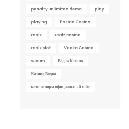
penalty unlimited demo
play
playing
Posido Casino
realz
realz casino
realz slot
Vodka Casino
winum
Водка Казино
Казино Водка
казино норм официальный сайт