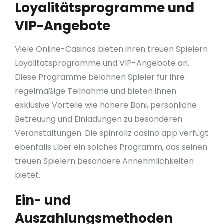
Loyalitätsprogramme und
VIP-Angebote
Viele Online-Casinos bieten ihren treuen Spielern
Loyalitätsprogramme und VIP-Angebote an.
Diese Programme belohnen Spieler für ihre
regelmäßige Teilnahme und bieten ihnen
exklusive Vorteile wie höhere Boni, persönliche
Betreuung und Einladungen zu besonderen
Veranstaltungen. Die spinrollz casino app verfügt
ebenfalls über ein solches Programm, das seinen
treuen Spielern besondere Annehmlichkeiten
bietet.
Ein- und
Auszahlungsmethoden