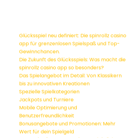
Glücksspiel neu definiert: Die spinrollz casino
app für grenzenlosen Spielspaß und Top-
Gewinnchancen.
Die Zukunft des Glücksspiels: Was macht die
spinrollz casino app so besonders?
Das Spielangebot im Detail: Von Klassikern
bis zu innovativen Kreationen
Spezielle Spielkategorien
Jackpots und Turniere
Mobile Optimierung und
Benutzerfreundlichkeit
Bonusangebote und Promotionen: Mehr
Wert für dein Spielgeld