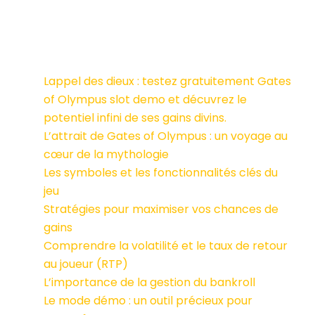
Lappel des dieux : testez gratuitement Gates
of Olympus slot demo et décuvrez le
potentiel infini de ses gains divins.
L’attrait de Gates of Olympus : un voyage au
cœur de la mythologie
Les symboles et les fonctionnalités clés du
jeu
Stratégies pour maximiser vos chances de
gains
Comprendre la volatilité et le taux de retour
au joueur (RTP)
L’importance de la gestion du bankroll
Le mode démo : un outil précieux pour