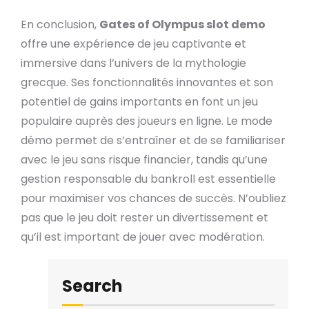
En conclusion,
Gates of Olympus slot demo
offre une expérience de jeu captivante et
immersive dans l’univers de la mythologie
grecque. Ses fonctionnalités innovantes et son
potentiel de gains importants en font un jeu
populaire auprès des joueurs en ligne. Le mode
démo permet de s’entraîner et de se familiariser
avec le jeu sans risque financier, tandis qu’une
gestion responsable du bankroll est essentielle
pour maximiser vos chances de succès. N’oubliez
pas que le jeu doit rester un divertissement et
qu’il est important de jouer avec modération.
Search