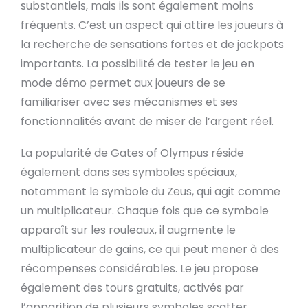
substantiels, mais ils sont également moins
fréquents. C’est un aspect qui attire les joueurs à
la recherche de sensations fortes et de jackpots
importants. La possibilité de tester le jeu en
mode démo permet aux joueurs de se
familiariser avec ses mécanismes et ses
fonctionnalités avant de miser de l’argent réel.
La popularité de Gates of Olympus réside
également dans ses symboles spéciaux,
notamment le symbole du Zeus, qui agit comme
un multiplicateur. Chaque fois que ce symbole
apparaît sur les rouleaux, il augmente le
multiplicateur de gains, ce qui peut mener à des
récompenses considérables. Le jeu propose
également des tours gratuits, activés par
l’apparition de plusieurs symboles scatter.