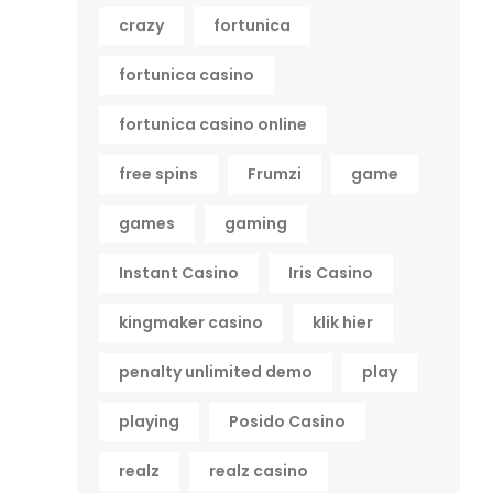
crazy
fortunica
fortunica casino
fortunica casino online
free spins
Frumzi
game
games
gaming
Instant Casino
Iris Casino
kingmaker casino
klik hier
penalty unlimited demo
play
playing
Posido Casino
realz
realz casino