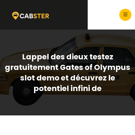
Lappel des dieux testez
gratuitement Gates of Olympus
slot demo et décuvrez le
potentiel infini de