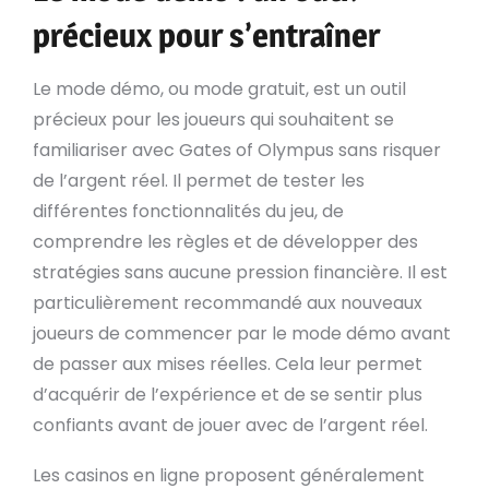
précieux pour s’entraîner
Le mode démo, ou mode gratuit, est un outil
précieux pour les joueurs qui souhaitent se
familiariser avec Gates of Olympus sans risquer
de l’argent réel. Il permet de tester les
différentes fonctionnalités du jeu, de
comprendre les règles et de développer des
stratégies sans aucune pression financière. Il est
particulièrement recommandé aux nouveaux
joueurs de commencer par le mode démo avant
de passer aux mises réelles. Cela leur permet
d’acquérir de l’expérience et de se sentir plus
confiants avant de jouer avec de l’argent réel.
Les casinos en ligne proposent généralement