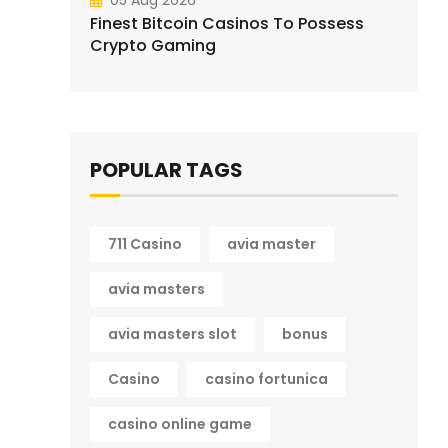
05 Aug 2026
Finest Bitcoin Casinos To Possess
Crypto Gaming
POPULAR TAGS
711 Casino
avia master
avia masters
avia masters slot
bonus
Casino
casino fortunica
casino online game