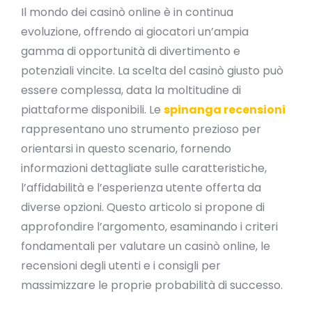
Il mondo dei casinò online è in continua
evoluzione, offrendo ai giocatori un’ampia
gamma di opportunità di divertimento e
potenziali vincite. La scelta del casinò giusto può
essere complessa, data la moltitudine di
piattaforme disponibili. Le
spinanga recensioni
rappresentano uno strumento prezioso per
orientarsi in questo scenario, fornendo
informazioni dettagliate sulle caratteristiche,
l’affidabilità e l’esperienza utente offerta da
diverse opzioni. Questo articolo si propone di
approfondire l’argomento, esaminando i criteri
fondamentali per valutare un casinò online, le
recensioni degli utenti e i consigli per
massimizzare le proprie probabilità di successo.