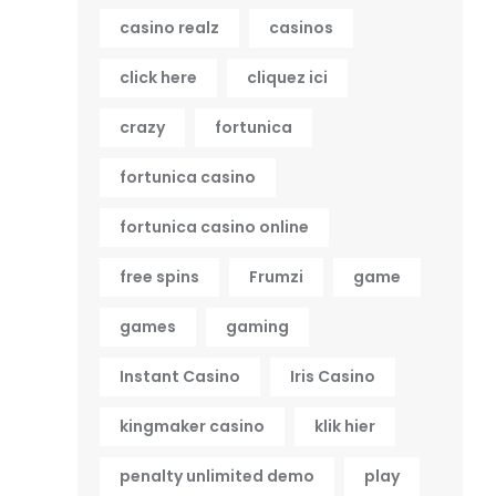
casino realz
casinos
click here
cliquez ici
crazy
fortunica
fortunica casino
fortunica casino online
free spins
Frumzi
game
games
gaming
Instant Casino
Iris Casino
kingmaker casino
klik hier
penalty unlimited demo
play