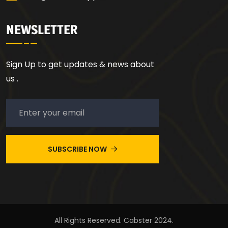
NEWSLETTER
Sign Up to get updates & news about
us .
SUBSCRIBE NOW
All Rights Reserved. Cabster 2024.