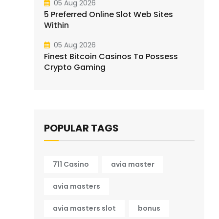
05 Aug 2026
5 Preferred Online Slot Web Sites
Within
05 Aug 2026
Finest Bitcoin Casinos To Possess
Crypto Gaming
POPULAR TAGS
711 Casino
avia master
avia masters
avia masters slot
bonus