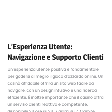
Scegli il metodo di pagamento più adatto alle
tue esigenze.
Verifica i limiti di deposito e prelievo.
Assicurati che il casinò utilizzi la crittografia
SSL.
Controlla i tempi di elaborazione dei prelievi.
L’Esperienza Utente:
Navigazione e Supporto Clienti
Un’esperienza utente positiva è fondamentale
per godersi al meglio il gioco d’azzardo online. Un
casinò affidabile offrirà un sito web facile da
navigare, con un design intuitivo e una ricerca
efficiente. È inoltre importante che il casinò offra
un servizio clienti reattivo e competente,
disponibile 24 ore su 24, 7 giorni su 7, tramite