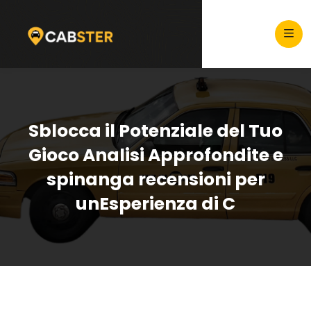
Sblocca il Potenziale del Tuo
Gioco Analisi Approfondite e
spinanga recensioni per
unEsperienza di C