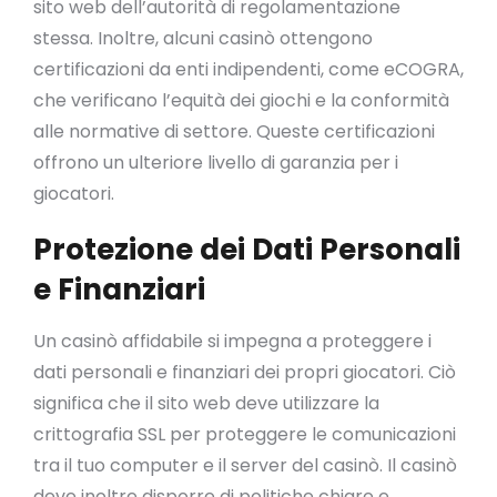
sito web dell’autorità di regolamentazione
stessa. Inoltre, alcuni casinò ottengono
certificazioni da enti indipendenti, come eCOGRA,
che verificano l’equità dei giochi e la conformità
alle normative di settore. Queste certificazioni
offrono un ulteriore livello di garanzia per i
giocatori.
Protezione dei Dati Personali
e Finanziari
Un casinò affidabile si impegna a proteggere i
dati personali e finanziari dei propri giocatori. Ciò
significa che il sito web deve utilizzare la
crittografia SSL per proteggere le comunicazioni
tra il tuo computer e il server del casinò. Il casinò
deve inoltre disporre di politiche chiare e