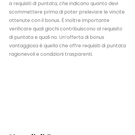
a requisiti di puntata, che indicano quanto devi
scommettere prima di poter prelevare le vincite
ottenute con il bonus. È inoltre importante
verificare quali giochi contribuiscono al requisito
di puntata e quali no. Un’offerta di bonus
vantaggiosa è quella che offre requisiti di puntata
ragionevoli e condizioni trasparenti.
Bonus di Benvenuto:
Offerto ai nuovi
giocatori al momento della registrazione.
Bonus di Deposito:
Viene assegnato quando
si effettua un deposito.
Free Spin:
Permettono di giocare
gratuitamente a slot machine selezionate.
Programmi VIP:
Offrono vantaggi esclusivi ai
giocatori più fedeli.