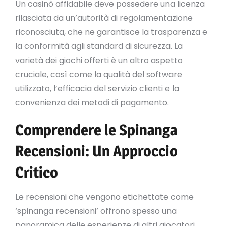
Un casinò affidabile deve possedere una licenza
rilasciata da un’autorità di regolamentazione
riconosciuta, che ne garantisce la trasparenza e
la conformità agli standard di sicurezza. La
varietà dei giochi offerti è un altro aspetto
cruciale, così come la qualità del software
utilizzato, l’efficacia del servizio clienti e la
convenienza dei metodi di pagamento.
Comprendere le Spinanga
Recensioni: Un Approccio
Critico
Le recensioni che vengono etichettate come
‘spinanga recensioni’ offrono spesso una
panoramica delle esperienze di altri giocatori.