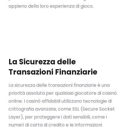
appieno della loro esperienza di gioco.
Bonus di benvenuto fino a 1000€
Promozioni settimanali
Programma fedeltà VIP
Assistenza clienti 24/7
Ampia scelta di metodi di pagamento
La Sicurezza delle
Transazioni Finanziarie
La sicurezza delle transazioni finanziarie è una
priorità assoluta per qualsiasi giocatore di casinò
online. I casinò affidabili utilizzano tecnologie di
crittografia avanzate, come SSL (Secure Socket
Layer), per proteggere i dati sensibili, come i
numeri di carta di credito e le informazioni