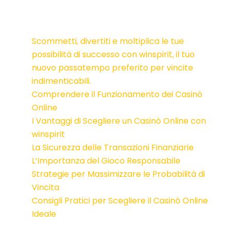
Scommetti, divertiti e moltiplica le tue
possibilità di successo con winspirit, il tuo
nuovo passatempo preferito per vincite
indimenticabili.
Comprendere il Funzionamento dei Casinò
Online
I Vantaggi di Scegliere un Casinò Online con
winspirit
La Sicurezza delle Transazioni Finanziarie
L’Importanza del Gioco Responsabile
Strategie per Massimizzare le Probabilità di
Vincita
Consigli Pratici per Scegliere il Casinò Online
Ideale