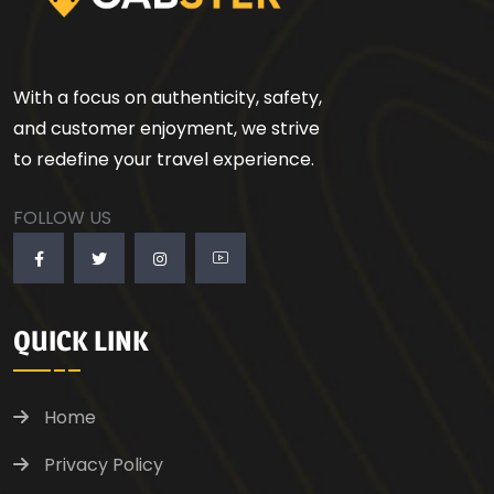
With a focus on authenticity, safety,
and customer enjoyment, we strive
to redefine your travel experience.
FOLLOW US
QUICK LINK
Home
Privacy Policy