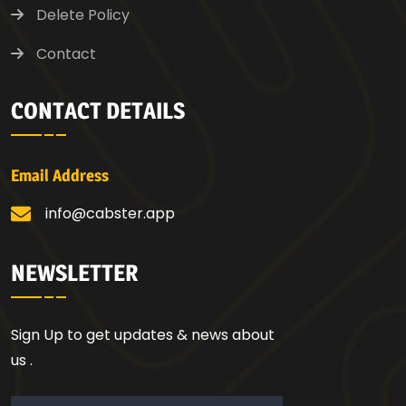
Delete Policy
Contact
CONTACT DETAILS
Email Address
info@cabster.app
NEWSLETTER
Sign Up to get updates & news about
us .