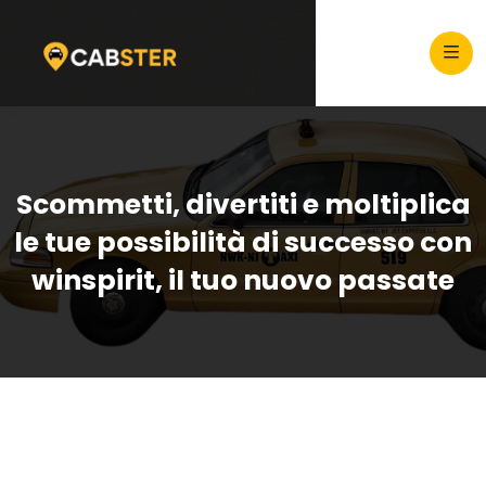
Scommetti, divertiti e moltiplica
le tue possibilità di successo con
winspirit, il tuo nuovo passate