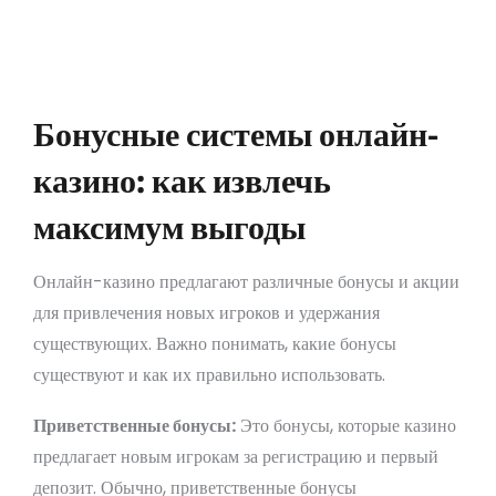
увеличить свои шансы на выигрыш.
Математика:
Помни, что это вероятности, и
каждая игра случайна.
Бонусные системы онлайн-
казино: как извлечь
максимум выгоды
Онлайн-казино предлагают различные бонусы и акции
для привлечения новых игроков и удержания
существующих. Важно понимать, какие бонусы
существуют и как их правильно использовать.
Приветственные бонусы:
Это бонусы, которые казино
предлагает новым игрокам за регистрацию и первый
депозит. Обычно, приветственные бонусы