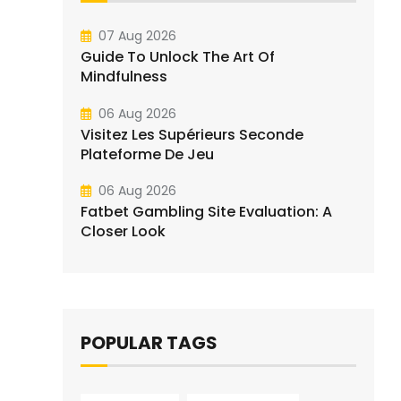
07 Aug 2026
Guide To Unlock The Art Of
Mindfulness
06 Aug 2026
Visitez Les Supérieurs Seconde
Plateforme De Jeu
06 Aug 2026
Fatbet Gambling Site Evaluation: A
Closer Look
POPULAR TAGS