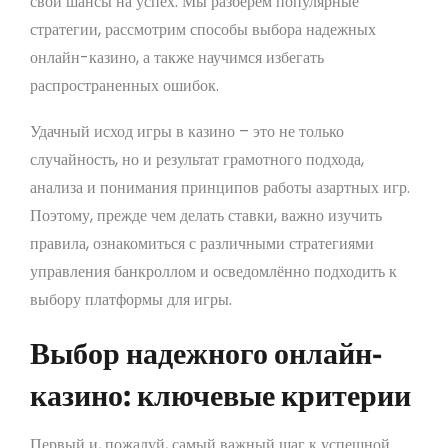
свои шансы на успех. Мы разберем популярные
стратегии, рассмотрим способы выбора надежных
онлайн-казино, а также научимся избегать
распространенных ошибок.
Удачный исход игры в казино – это не только
случайность, но и результат грамотного подхода,
анализа и понимания принципов работы азартных игр.
Поэтому, прежде чем делать ставки, важно изучить
правила, ознакомиться с различными стратегиями
управления банкроллом и осведомлённо подходить к
выбору платформы для игры.
Выбор надежного онлайн-
казино: ключевые критерии
Первый и, пожалуй, самый важный шаг к успешной