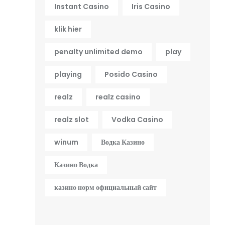
Instant Casino
Iris Casino
klik hier
penalty unlimited demo
play
playing
Posido Casino
realz
realz casino
realz slot
Vodka Casino
winum
Водка Казино
Казино Водка
казино норм официальный сайт