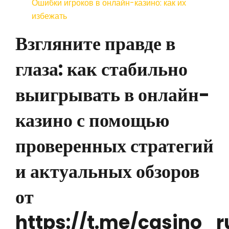
Ошибки игроков в онлайн-казино: как их
избежать
Взгляните правде в
глаза: как стабильно
выигрывать в онлайн-
казино с помощью
проверенных стратегий
и актуальных обзоров
от
https://t.me/casino_r