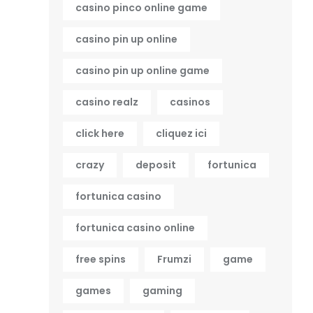
casino pinco online game
casino pin up online
casino pin up online game
casino realz
casinos
click here
cliquez ici
crazy
deposit
fortunica
fortunica casino
fortunica casino online
free spins
Frumzi
game
games
gaming