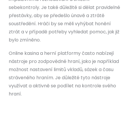
sebekontroly. Je také důležité si dělat pravidelné
přestávky, aby se předešlo únavě a ztrátě
soustředění. Hráči by se měli vyhýbat honění
ztrát a v případě potřeby vyhledat pomoc, jak již
bylo zmíněno.
Online kasina a herní platformy často nabízejí
nástroje pro zodpovědné hraní, jako je například
možnost nastavení limitů vkladů, sázek a času
stráveného hraním. Je důležité tyto nástroje
využívat a aktivně se podílet na kontrole svého
hraní.
Stanovení rozpočtu
Dodržování časových limitů
Hraní střízlivé
Využití nástrojů pro zodpovědné hraní (limity