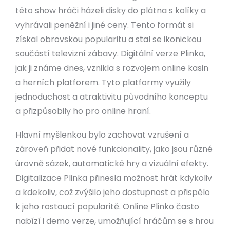
této show hráči házeli disky do plátna s kolíky a
vyhrávali peněžní i jiné ceny. Tento formát si
získal obrovskou popularitu a stal se ikonickou
součástí televizní zábavy. Digitální verze Plinka,
jak ji známe dnes, vznikla s rozvojem online kasin
a herních platforem. Tyto platformy využily
jednoduchost a atraktivitu původního konceptu
a přizpůsobily ho pro online hraní.
Hlavní myšlenkou bylo zachovat vzrušení a
zároveň přidat nové funkcionality, jako jsou různé
úrovně sázek, automatické hry a vizuální efekty.
Digitalizace Plinka přinesla možnost hrát kdykoliv
a kdekoliv, což zvýšilo jeho dostupnost a přispělo
k jeho rostoucí popularitě. Online Plinko často
nabízí i demo verze, umožňující hráčům se s hrou