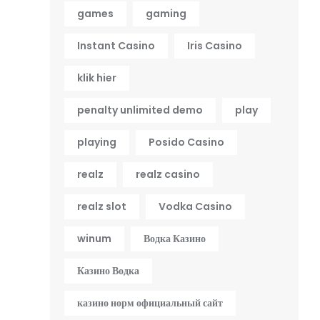
games
gaming
Instant Casino
Iris Casino
klik hier
penalty unlimited demo
play
playing
Posido Casino
realz
realz casino
realz slot
Vodka Casino
winum
Водка Казино
Казино Водка
казино норм официальный сайт