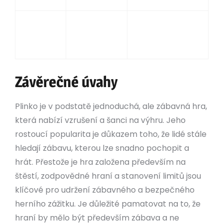
Interaktivní
Jednoduché
Interakce
prvky, bonusové
sázky
funkce
Závěrečné úvahy
Plinko je v podstatě jednoduchá, ale zábavná hra,
která nabízí vzrušení a šanci na výhru. Jeho
rostoucí popularita je důkazem toho, že lidé stále
hledají zábavu, kterou lze snadno pochopit a
hrát. Přestože je hra založena především na
štěstí, zodpovědné hraní a stanovení limitů jsou
klíčové pro udržení zábavného a bezpečného
herního zážitku. Je důležité pamatovat na to, že
hraní by mělo být především zábava a ne