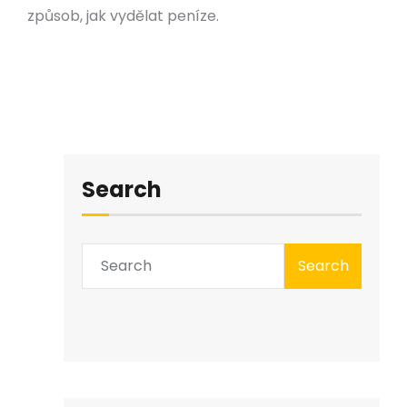
způsob, jak vydělat peníze.
Pochopte princip hry Plinko.
Stanovte si rozpočet a držte se ho.
Hrajte zodpovědně a nehonte ztráty.
Užívejte si zábavu!
Search
Search