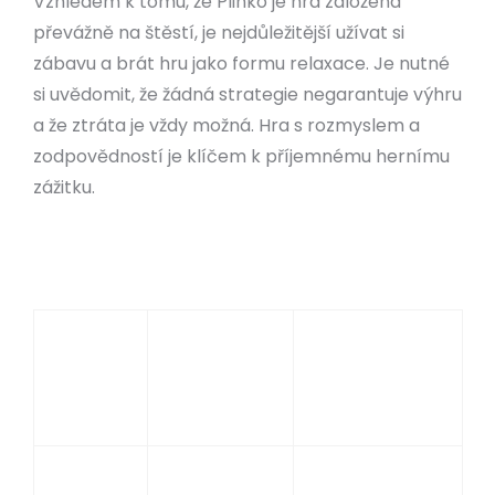
Vzhledem k tomu, že Plinko je hra založená
převážně na štěstí, je nejdůležitější užívat si
zábavu a brát hru jako formu relaxace. Je nutné
si uvědomit, že žádná strategie negarantuje výhru
a že ztráta je vždy možná. Hra s rozmyslem a
zodpovědností je klíčem k příjemnému hernímu
zážitku.
Hra
Princip
Šance na výhru
Pád disku
Závisí na
skrz hrací
hodnotě zóny,
Plinko
plochu s
do které disk
překážkami
spadne
Házení
Závisí na typu