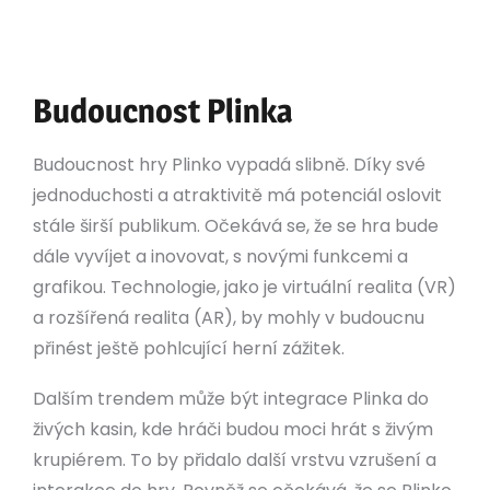
vkladů, sázek)
Vyhledání pomoci v případě problému
Budoucnost Plinka
Budoucnost hry Plinko vypadá slibně. Díky své
jednoduchosti a atraktivitě má potenciál oslovit
stále širší publikum. Očekává se, že se hra bude
dále vyvíjet a inovovat, s novými funkcemi a
grafikou. Technologie, jako je virtuální realita (VR)
a rozšířená realita (AR), by mohly v budoucnu
přinést ještě pohlcující herní zážitek.
Dalším trendem může být integrace Plinka do
živých kasin, kde hráči budou moci hrát s živým
krupiérem. To by přidalo další vrstvu vzrušení a