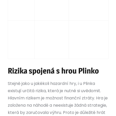
kuličky do
Ruleta
sázky (barva,
rotujícího
číslo, atd.)
kola s čísly
Závisí na
Rotace válců
kombinaci
Výherní
s různými
symbolů a
automaty
symboly
výplatní
tabulce
Rizika spojená s hrou Plinko
Stejně jako u jakékoli hazardní hry, i u Plinka
existují určitá rizika, která je nutné si uvědomit.
Hlavním rizikem je možnost finanční ztráty. Hra je
založena na náhodě a neexistuje žádná strategie,
která by zaručovala výhru. Proto je důležité hrát