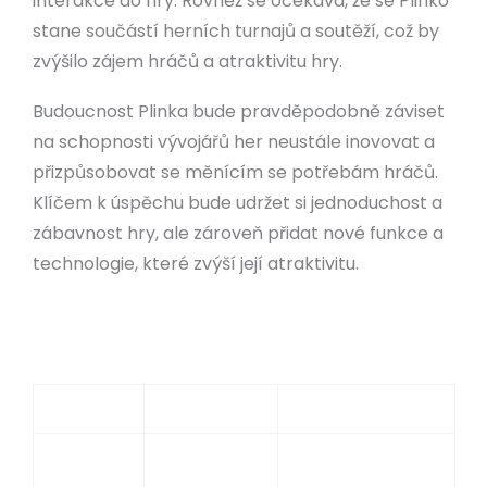
interakce do hry. Rovněž se očekává, že se Plinko
stane součástí herních turnajů a soutěží, což by
zvýšilo zájem hráčů a atraktivitu hry.
Budoucnost Plinka bude pravděpodobně záviset
na schopnosti vývojářů her neustále inovovat a
přizpůsobovat se měnícím se potřebám hráčů.
Klíčem k úspěchu bude udržet si jednoduchost a
zábavnost hry, ale zároveň přidat nové funkce a
technologie, které zvýší její atraktivitu.
Funkce
Současnost
Budoucnost
Grafika
2D
3D, VR/AR
Herní
Online
Živá kasina, herní
režim
kasina
turnaje