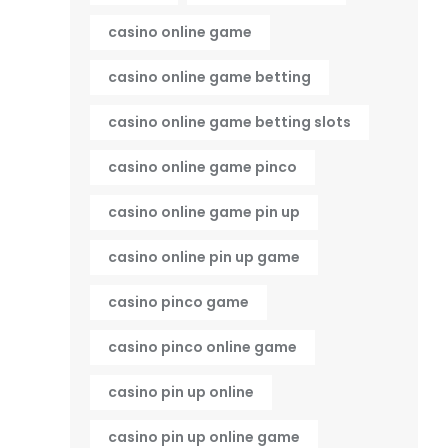
casino online game
casino online game betting
casino online game betting slots
casino online game pinco
casino online game pin up
casino online pin up game
casino pinco game
casino pinco online game
casino pin up online
casino pin up online game