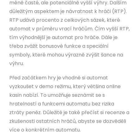
méně časté, ale potenciálně vyšší výhry. Dalším
důležitým aspektem je návratnost k hráči (RTP).
RTP udává procento z celkových sázek, které
automat v průměru vrací hráčům. Čím vyšší RTP,
tím výhodnější je automat pro hráče. Dále je
třeba zvážit bonusové funkce a speciální
symboly, které mohou výrazně zvýšit šance na
výhru.
Před začátkem hry je vhodné si automat
vyzkoušet v demo režimu, který většina online
kasin nabízí. To umožňuje seznámit se s
hratelností a funkcemi automatu bez rizika
ztráty peněz. Důležité je také přečíst si recenze a
zkušenosti ostatních hráčů, abyste se dozvěděli
více o konkrétním automatu.