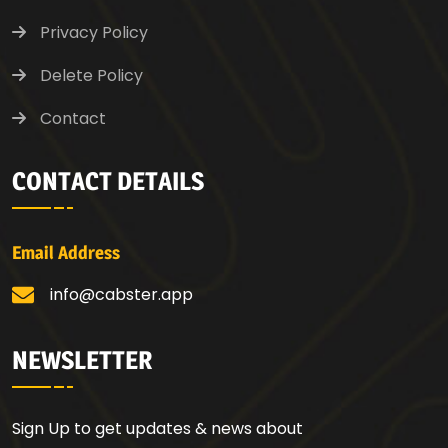
Privacy Policy
Delete Policy
Contact
CONTACT DETAILS
Email Address
info@cabster.app
NEWSLETTER
Sign Up to get updates & news about