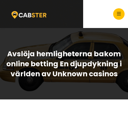
Avslöja hemligheterna bakom
online betting En djupdykning i
världen av Unknown casinos