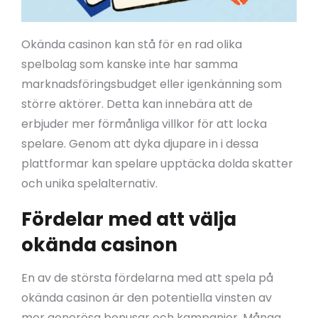
Okända casinon kan stå för en rad olika
spelbolag som kanske inte har samma
marknadsföringsbudget eller igenkänning som
större aktörer. Detta kan innebära att de
erbjuder mer förmånliga villkor för att locka
spelare. Genom att dyka djupare in i dessa
plattformar kan spelare upptäcka dolda skatter
och unika spelalternativ.
Fördelar med att välja
okända casinon
En av de största fördelarna med att spela på
okända casinon är den potentiella vinsten av
mer generösa bonusar och kampanjer. Många