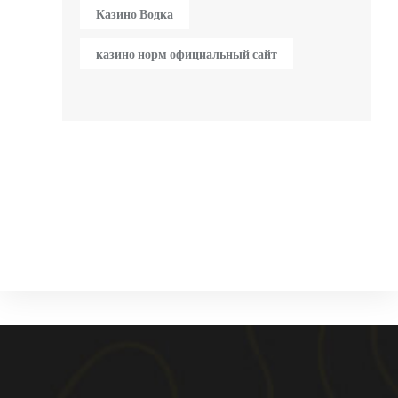
Казино Водка
казино норм официальный сайт