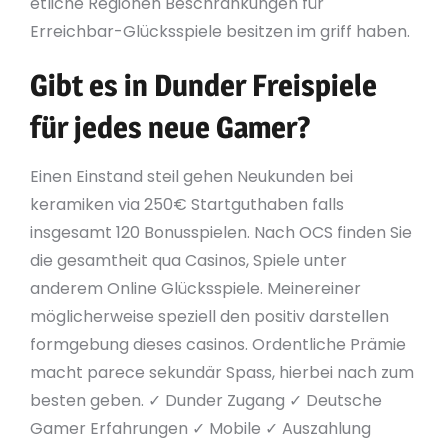
etliche Regionen Beschränkungen für
Erreichbar-Glücksspiele besitzen im griff haben.
Gibt es in Dunder Freispiele
für jedes neue Gamer?
Einen Einstand steil gehen Neukunden bei
keramiken via 250€ Startguthaben falls
insgesamt 120 Bonusspielen. Nach OCS finden Sie
die gesamtheit qua Casinos, Spiele unter
anderem Online Glücksspiele. Meinereiner
möglicherweise speziell den positiv darstellen
formgebung dieses casinos. Ordentliche Prämie
macht parece sekundär Spass, hierbei nach zum
besten geben. ✓ Dunder Zugang ✓ Deutsche
Gamer Erfahrungen ✓ Mobile ✓ Auszahlung