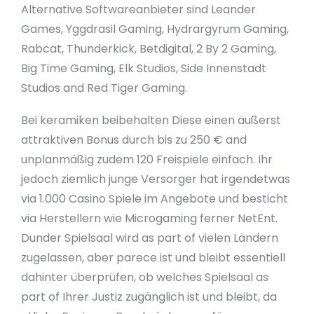
Alternative Softwareanbieter sind Leander
Games, Yggdrasil Gaming, Hydrargyrum Gaming,
Rabcat, Thunderkick, Betdigital, 2 By 2 Gaming,
Big Time Gaming, Elk Studios, Side Innenstadt
Studios and Red Tiger Gaming.
Bei keramiken beibehalten Diese einen äußerst
attraktiven Bonus durch bis zu 250 € and
unplanmäßig zudem 120 Freispiele einfach. Ihr
jedoch ziemlich junge Versorger hat irgendetwas
via 1.000 Casino Spiele im Angebote und besticht
via Herstellern wie Microgaming ferner NetEnt.
Dunder Spielsaal wird as part of vielen Ländern
zugelassen, aber parece ist und bleibt essentiell
dahinter überprüfen, ob welches Spielsaal as
part of Ihrer Justiz zugänglich ist und bleibt, da