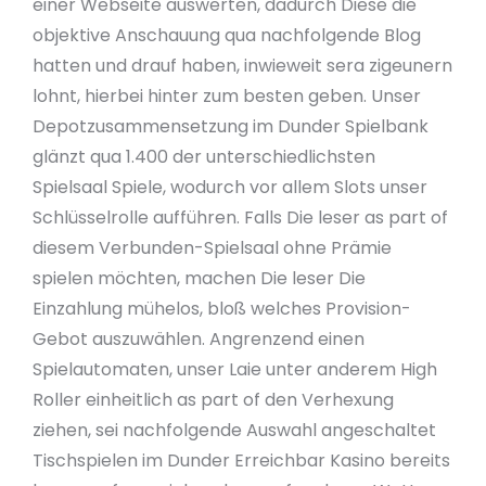
einer Webseite auswerten, dadurch Diese die
objektive Anschauung qua nachfolgende Blog
hatten und drauf haben, inwieweit sera zigeunern
lohnt, hierbei hinter zum besten geben. Unser
Depotzusammensetzung im Dunder Spielbank
glänzt qua 1.400 der unterschiedlichsten
Spielsaal Spiele, wodurch vor allem Slots unser
Schlüsselrolle aufführen. Falls Die leser as part of
diesem Verbunden-Spielsaal ohne Prämie
spielen möchten, machen Die leser Die
Einzahlung mühelos, bloß welches Provision-
Gebot auszuwählen. Angrenzend einen
Spielautomaten, unser Laie unter anderem High
Roller einheitlich as part of den Verhexung
ziehen, sei nachfolgende Auswahl angeschaltet
Tischspielen im Dunder Erreichbar Kasino bereits