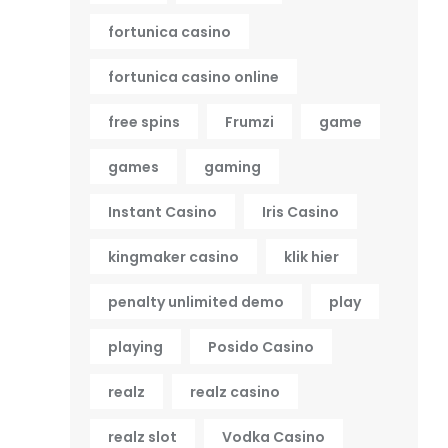
fortunica casino
fortunica casino online
free spins
Frumzi
game
games
gaming
Instant Casino
Iris Casino
kingmaker casino
klik hier
penalty unlimited demo
play
playing
Posido Casino
realz
realz casino
realz slot
Vodka Casino