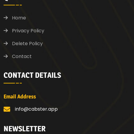
Home
Privacy Policy
Delete Policy
Contact
CONTACT DETAILS
Email Address
info@cabster.app
NEWSLETTER