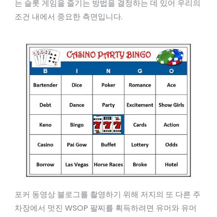
는 슬롯 게임을 즐기는 방법을 결정하는 데 있어 우리의
조건 내에서 중요한 측면입니다.
포커 동영상 블로그를 촬영하기 위해 저지의 또 다른 주
차장에서 멋진 WSOP 팔찌를 획득하려면 유머와 유머