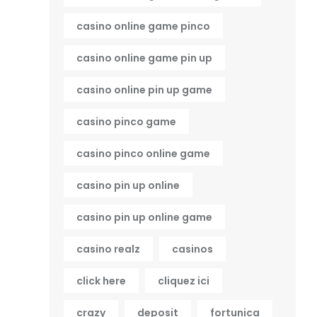
casino online game pinco
casino online game pin up
casino online pin up game
casino pinco game
casino pinco online game
casino pin up online
casino pin up online game
casino realz
casinos
click here
cliquez ici
crazy
deposit
fortunica