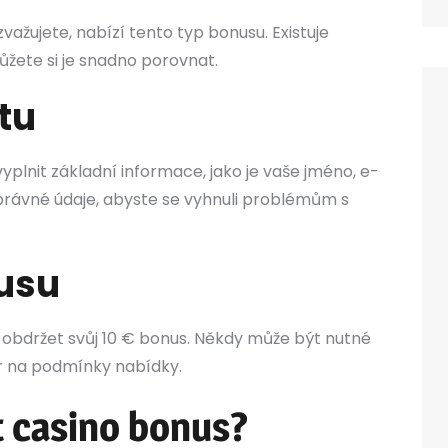
 zvažujete, nabízí tento typ bonusu. Existuje
ůžete si je snadno porovnat.
tu
yplnit základní informace, jako je vaše jméno, e-
správné údaje, abyste se vyhnuli problémům s
nusu
 obdržet svůj 10 € bonus. Někdy může být nutné
or na podmínky nabídky.
t casino bonus?