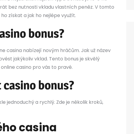
rát bez nutnosti vkladu vlastních peněz. V tomto
o získat a jak ho nejlépe využít.
casino bonus?
line casina nabízejí novým hráčům. Jak už název
ovést jakýkoliv vklad. Tento bonus je skvělý
é online casino pro vás to pravé.
t casino bonus?
le jednoduchý a rychlý. Zde je několik kroků,
ého casina