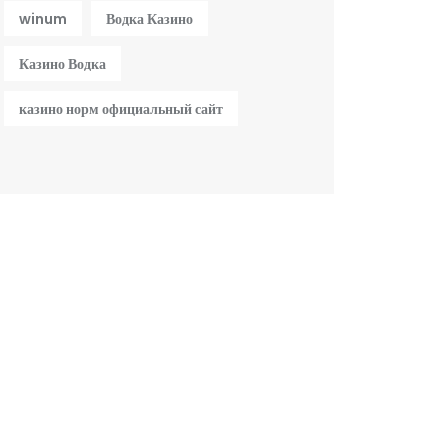
winum
Водка Казино
Казино Водка
казино норм официальный сайт