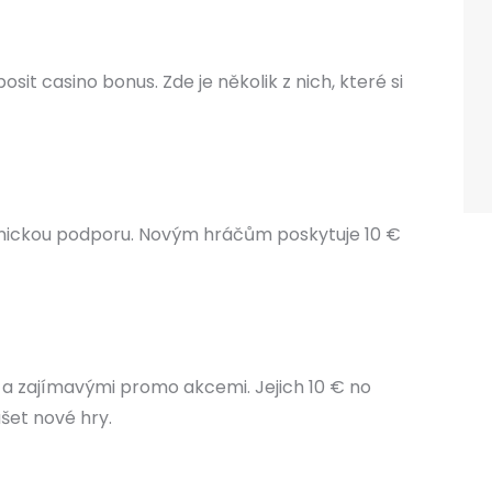
osit casino bonus. Zde je několik z nich, které si
aznickou podporu. Novým hráčům poskytuje 10 €
a zajímavými promo akcemi. Jejich 10 € no
ušet nové hry.