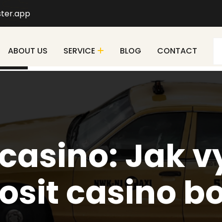
ter.app
ABOUT US
SERVICE
BLOG
CONTACT
casino: Jak v
osit casino b