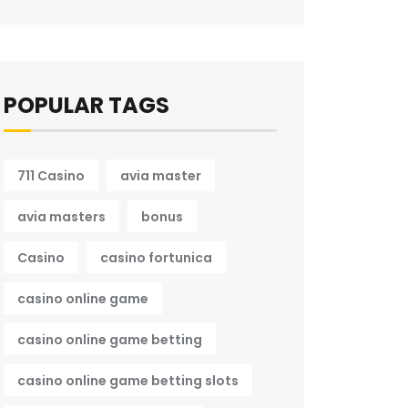
POPULAR TAGS
711 Casino
avia master
avia masters
bonus
Casino
casino fortunica
casino online game
casino online game betting
casino online game betting slots