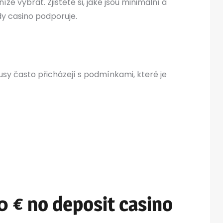
íze vybrat. Zjistěte si, jaké jsou minimální a
dy casino podporuje.
nusy často přicházejí s podmínkami, které je
t bonus určitou částku, než si budete moci
atnost, obvykle od několika dnů do několika
pro sázení s bonusem, nebo mohou mít nižší
10 € no deposit casino