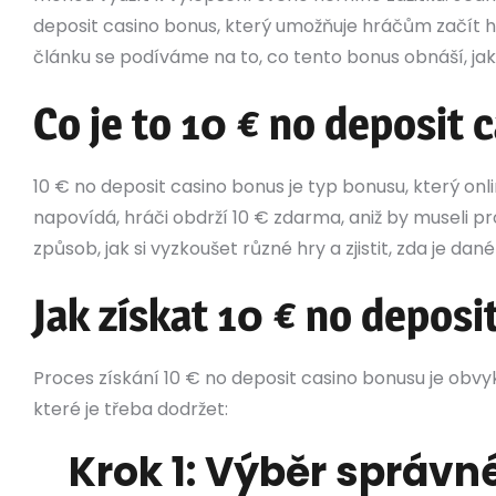
deposit casino bonus, který umožňuje hráčům začít h
článku se podíváme na to, co tento bonus obnáší, jak h
Co je to 10 € no deposit 
10 € no deposit casino bonus je typ bonusu, který on
napovídá, hráči obdrží 10 € zdarma, aniž by museli pr
způsob, jak si vyzkoušet různé hry a zjistit, zda je dan
Jak získat 10 € no deposi
Proces získání 10 € no deposit casino bonusu je obvyk
které je třeba dodržet:
Krok 1: Výběr správn